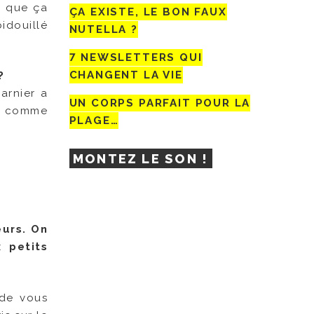
t que ça
ÇA EXISTE, LE BON FAUX
bidouillé
NUTELLA ?
7 NEWSLETTERS QUI
CHANGENT LA VIE
?
arnier a
UN CORPS PARFAIT POUR LA
eu comme
PLAGE…
MONTEZ LE SON !
œurs. On
 petits
 de vous