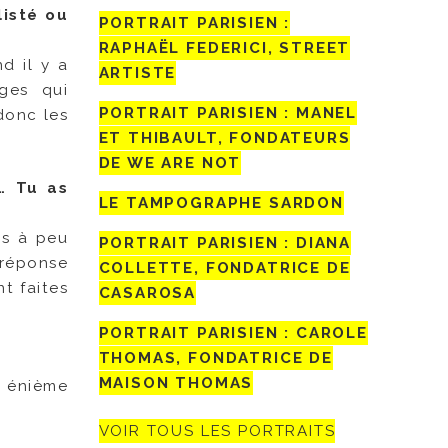
listé ou
PORTRAIT PARISIEN :
RAPHAËL FEDERICI, STREET
d il y a
ARTISTE
ges qui
PORTRAIT PARISIEN : MANEL
donc les
ET THIBAULT, FONDATEURS
DE WE ARE NOT
u… Tu as
LE TAMPOGRAPHE SARDON
is à peu
PORTRAIT PARISIEN : DIANA
 réponse
COLLETTE, FONDATRICE DE
t faites
CASAROSA
PORTRAIT PARISIEN : CAROLE
THOMAS, FONDATRICE DE
MAISON THOMAS
e énième
VOIR TOUS LES PORTRAITS