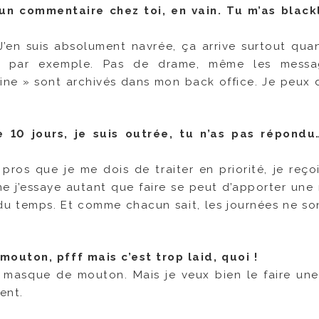
 un commentaire chez toi, en vain. Tu m’as black
’en suis absolument navrée, ça arrive surtout quan
, par exemple. Pas de drame, même les messa
ine » sont archivés dans mon back office. Je peux 
e 10 jours, je suis outrée, tu n’as pas répond
 pros que je me dois de traiter en priorité, je reço
me j’essaye autant que faire se peut d’apporter une
u temps. Et comme chacun sait, les journées ne son
outon, pfff mais c’est trop laid, quoi !
u masque de mouton. Mais je veux bien le faire un
ment.