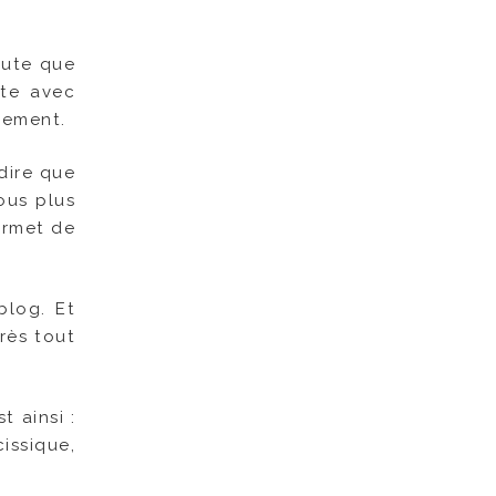
joute que
tte avec
nement.
 dire que
ous plus
ermet de
blog. Et
près tout
 ainsi :
issique,