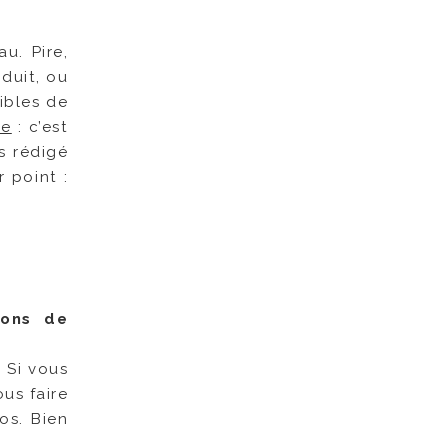
u. Pire,
oduit, ou
ibles de
le
: c’est
s rédigé
r point :
sons de
 Si vous
ous faire
os. Bien