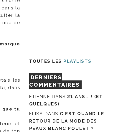
s sur le
 dans la
ulter la
ffice de
a marque
TOUTES LES
PLAYLISTS
DERNIERS
tais les
COMMENTAIRES
lbi, dans
ETIENNE
DANS
21 ANS… ! (ET
QUELQUES)
e que tu
ELISA
DANS
C’EST QUAND LE
RETOUR DE LA MODE DES
erie, et
PEAUX BLANC POULET ?
s de ton