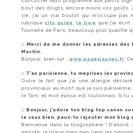
concocter ledit programme aux petits oignon
bout des doigts, encore moins vos goûts, 2
vie, j’ai un vrai boulot qui m’occupe pas 
rubrique
city guide
,
le livre
que j’ai écri
Tourisme de Paris, beaucoup plus qualifié qu
::
Merci de me donner les adresses des 
Machin.
Bonjour, bien-sûr :
www.pagesjaunes.fr
. D
::
T’es parisienne, tu méprises les provin
Outre le fait que j’ai une allergie déclar
provinciaux au motif que je suis parisienne,
le Tarn, et mon époux est toulonnais. Si tu 
::
Bonjour, j’adore ton blog top canon coo
le vaux bien, peux-tu rajouter mon blog 
Bienvenue dans la blogosphère ! D’abord, s
ensuite, je place dans mes liens les person