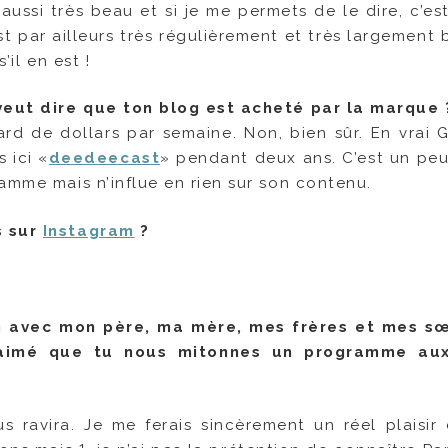
aussi très beau et si je me permets de le dire, c’es
 est par ailleurs très régulièrement et très largement 
il en est !
 veut dire que ton blog est acheté par la marque 
ard de dollars par semaine. Non, bien sûr. En vrai G
 ici «
deedeecast
» pendant deux ans. C’est un p
amme mais n’influe en rien sur son contenu.
s sur
Instagram
?
ain avec mon père, ma mère, mes frères et mes s
n aimé que tu nous mitonnes un programme aux
us ravira. Je me ferais sincèrement un réel plaisir