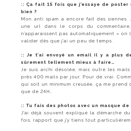
::
Ça fait 15 fois que j’essaye de poster
bien ?
Mon anti spam a encore fait des siennes. J
une url dans le corps du commentaire
n’apparaissent pas automatiquement « on l
valider dès que j’ai un peu de temps.
::
Je t’ai envoyé un email il y a plus d
sûrement tellement mieux à faire…
Je suis archi désolée, mais outre les mails
près 400 mails par jour. Pour de vrai. Com
qui soit un minimum creusée, ça me prend d
que de 24H…
::
Tu fais des photos avec un masque de m
J’ai déjà souvent expliqué la démarche d
fois, rapport que j’y tiens tout particulière