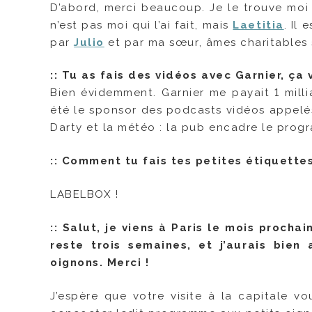
D’abord, merci beaucoup. Je le trouve moi 
n’est pas moi qui l’ai fait, mais
Laetitia
. Il
par
Julio
et par ma sœur, âmes charitables s’
::
Tu as fais des vidéos avec Garnier, ça
Bien évidemment. Garnier me payait 1 milli
été le sponsor des podcasts vidéos appelés
Darty et la météo : la pub encadre le progr
::
Comment tu fais tes petites étiquette
LABELBOX !
::
Salut, je viens à Paris le mois proch
reste trois semaines, et j’aurais bie
oignons. Merci !
J’espère que votre visite à la capitale vo