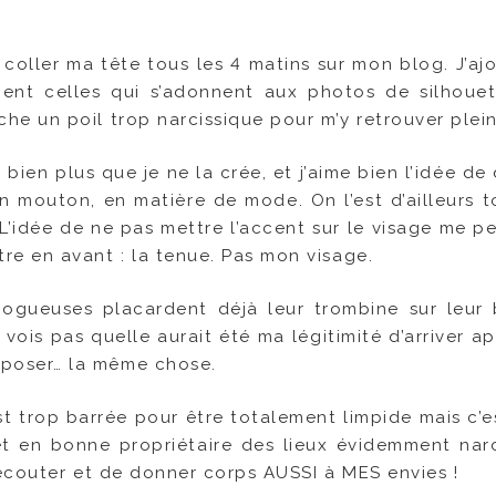
e coller ma tête tous les 4 matins sur mon blog. J’a
ent celles qui s’adonnent aux photos de silhoue
rche un poil trop narcissique pour m’y retrouver plei
 bien plus que je ne la crée, et j’aime bien l’idée de
un mouton, en matière de mode. On l’est d’ailleurs t
L’idée de ne pas mettre l’accent sur le visage me p
tre en avant : la tenue. Pas mon visage.
ogueuses placardent déjà leur trombine sur leur 
vois pas quelle aurait été ma légitimité d’arriver a
oposer… la même chose.
t trop barrée pour être totalement limpide mais c’est
t en bonne propriétaire des lieux évidemment narc
’écouter et de donner corps AUSSI à MES envies !