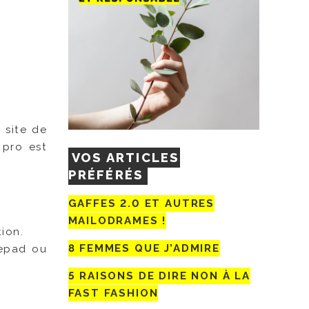
 site de
 pro est
VOS ARTICLES
PRÉFÉRÉS
GAFFES 2.0 ET AUTRES
MAILODRAMES !
ion.
8 FEMMES QUE J’ADMIRE
pepad ou
5 RAISONS DE DIRE NON À LA
FAST FASHION