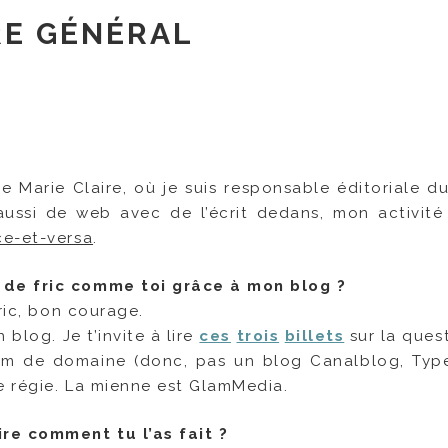
RE GÉNÉRAL
e Marie Claire, où je suis responsable éditoriale du
 aussi de web avec de l’écrit dedans, mon activité
ce-et-versa
.
de fric comme toi grâce à mon blog ?
ric, bon courage.
blog. Je t’invite à lire
ces
trois
billets
sur la quest
nom de domaine (donc, pas un blog Canalblog, Ty
e régie. La mienne est GlamMedia.
re comment tu l’as fait ?