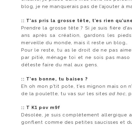
blog, je ne manquerais pas de l’ajouter à 
::
T’as pris la grosse tête, t’es rien qu’
Prendre la grosse tête ? Si je suis fière d’a
ans après sa création, gardons les pied
merveille du monde, mais il reste un blog…
Pour le reste, tu as le droit de ne pas aim
par pitié, ménage toi et ne sois pas maso 
déteste faire du mal aux gens.
::
T’es bonne, tu baises ?
Eh oh mon p’tit pote, t’es mignon mais on n
de la poulette, tu vas sur les sites
ad hoc
, 
::
T K1 pov m9f
Désolée, je suis complètement allergique au
gonflent comme des petites saucisses et du 