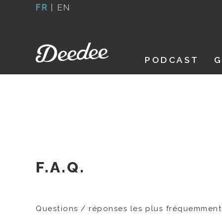
Aller
FR
|
EN
au
contenu
PODCAST
G
F.A.Q.
Questions / réponses les plus fréquemment a