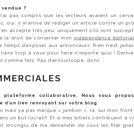
es vendue ?
’ai pas compris que les lecteurs avaient un cervea
nc, oui, il m’arrive de rédiger un article contre un pr
J’en accepte très peu, uniquement s’ils sont suscept
rve le droit de conserver mon
indépendance éditoria
le temps d’exposer aux annonceurs. Rien n’est jamai
 tiens trop à vous pour faire n’importe quoi ! Dernie
lés comme tels. Pas d’entourloupe, donc.
MMERCIALES
 plateforme collaborative. Nous vous propo
 d’un lien renvoyant sur votre blog.
moi mais ya pas marqué « jambon », là, sur mon front.
ns un but lucratif. Et si mes billets contribuent à v
nt incongru de me demander de vous les filer grat