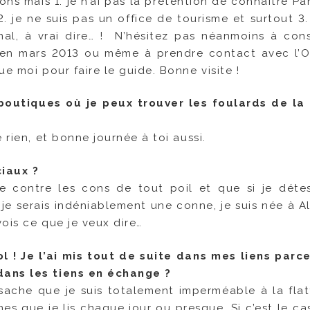
s mais 1. je n’ai pas la prétention de connaître Pari
. je ne suis pas un office de tourisme et surtout 3.
mal, à vrai dire… ! N’hésitez pas néanmoins à cons
t en mars 2013 ou même à prendre contact avec l’O
e moi pour faire le guide. Bonne visite !
boutiques où je peux trouver les foulards de l
e rien, et bonne journée à toi aussi.
ciaux ?
ée contre les cons de tout poil et que si je détes
 je serais indéniablement une conne, je suis née à A
vois ce que je veux dire…
l ! Je l’ai mis tout de suite dans mes liens parc
dans les tiens en échange ?
ache que je suis totalement imperméable à la flatt
nes que je lis chaque jour ou presque. Si c’est le ca