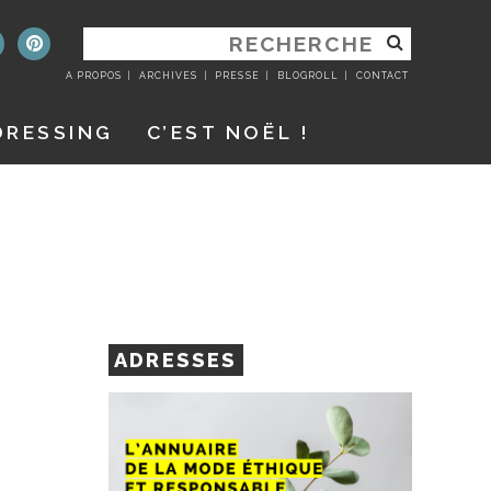
RECHERCHER
:
A PROPOS
ARCHIVES
PRESSE
BLOGROLL
CONTACT
DRESSING
C’EST NOËL !
ADRESSES