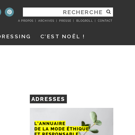
RECHERCHER
:
A PROPOS
ARCHIVES
PRESSE
BLOGROLL
CONTACT
DRESSING
C’EST NOËL !
ADRESSES