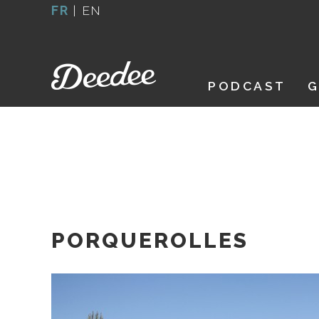
Aller
FR
|
EN
au
contenu
PODCAST
G
PORQUEROLLES