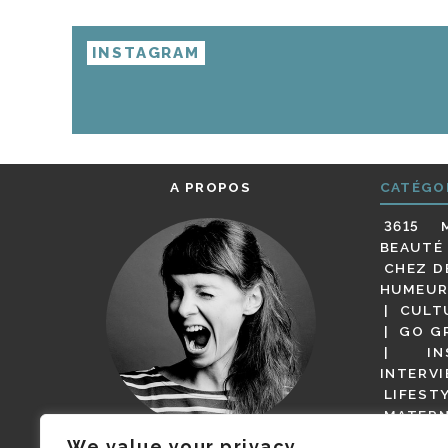
INSTAGRAM
A PROPOS
CATÉGO
3615 
BEAUTÉ
CHEZ D
HUMEUR
CULT
GO G
IN
INTERV
LIFEST
MATERN
MODE
We value your privacy