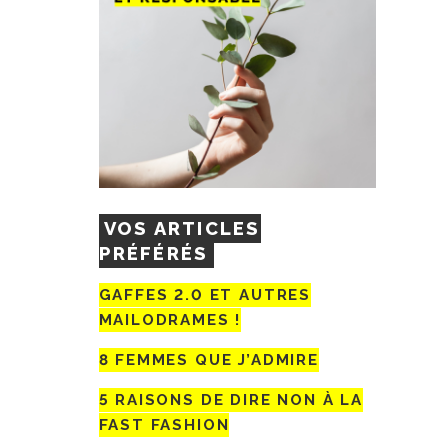
VOS ARTICLES
PRÉFÉRÉS
GAFFES 2.0 ET AUTRES
MAILODRAMES !
8 FEMMES QUE J’ADMIRE
5 RAISONS DE DIRE NON À LA
FAST FASHION