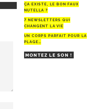
ÇA EXISTE, LE BON FAUX
NUTELLA ?
7 NEWSLETTERS QUI
CHANGENT LA VIE
UN CORPS PARFAIT POUR LA
PLAGE…
MONTEZ LE SON !