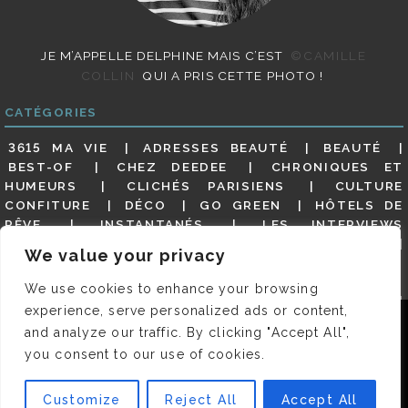
JE M’APPELLE DELPHINE MAIS C’EST
©CAMILLE
COLLIN
QUI A PRIS CETTE PHOTO !
CATÉGORIES
3615 MA VIE
ADRESSES BEAUTÉ
BEAUTÉ
BEST-OF
CHEZ DEEDEE
CHRONIQUES ET
HUMEURS
CLICHÉS PARISIENS
CULTURE
CONFITURE
DÉCO
GO GREEN
HÔTELS DE
RÊVE
INSTANTANÉS
LES INTERVIEWS
PARISIENNES
LIFESTYLE
LOOKS
MATERNITÉ
We value your privacy
MES ADRESSES
MODE
NON CLASSÉ
OLDIES
(BUT GOODIES)
PAR ICI LE MAGOT !
PARIS CITY-
We use cookies to enhance your browsing
GUIDE
PARIS EN PHOTOS
RESTAURANTS
experience, serve personalized ads or content,
REVUE DE PRESSE DÉTAILLÉE, SIOU PLAIT
SALONS
Nous utilisons des cookies pour vous garantir la meilleure
and analyze our traffic. By clicking "Accept All",
DE THÉ
SHOPPING
VIDÉOS
VITE ! UN RESTO
expérience sur notre site. Si vous continuez à utiliser ce
you consent to our use of cookies.
VOYAGES VOYAGES
dernier, nous considérerons que vous acceptez l'utilisation des
cookies.
Customize
Reject All
Accept All
© 2026 DEEDEE | TOUS DROITS RÉSERVÉS. DESIGNED BY
OK