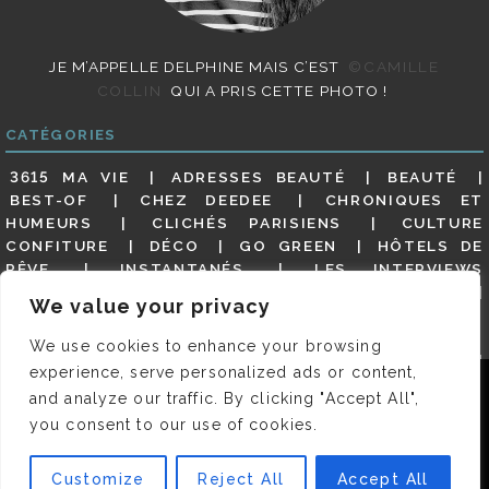
JE M’APPELLE DELPHINE MAIS C’EST
©CAMILLE
COLLIN
QUI A PRIS CETTE PHOTO !
CATÉGORIES
3615 MA VIE
ADRESSES BEAUTÉ
BEAUTÉ
BEST-OF
CHEZ DEEDEE
CHRONIQUES ET
HUMEURS
CLICHÉS PARISIENS
CULTURE
CONFITURE
DÉCO
GO GREEN
HÔTELS DE
RÊVE
INSTANTANÉS
LES INTERVIEWS
PARISIENNES
LIFESTYLE
LOOKS
MATERNITÉ
We value your privacy
MES ADRESSES
MODE
NON CLASSÉ
OLDIES
(BUT GOODIES)
PAR ICI LE MAGOT !
PARIS CITY-
We use cookies to enhance your browsing
GUIDE
PARIS EN PHOTOS
RESTAURANTS
experience, serve personalized ads or content,
REVUE DE PRESSE DÉTAILLÉE, SIOU PLAIT
SALONS
Nous utilisons des cookies pour vous garantir la meilleure
and analyze our traffic. By clicking "Accept All",
DE THÉ
SHOPPING
VIDÉOS
VITE ! UN RESTO
expérience sur notre site. Si vous continuez à utiliser ce
you consent to our use of cookies.
VOYAGES VOYAGES
dernier, nous considérerons que vous acceptez l'utilisation des
cookies.
Customize
Reject All
Accept All
© 2026 DEEDEE | TOUS DROITS RÉSERVÉS. DESIGNED BY
OK