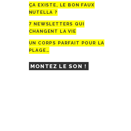
ÇA EXISTE, LE BON FAUX
NUTELLA ?
7 NEWSLETTERS QUI
CHANGENT LA VIE
UN CORPS PARFAIT POUR LA
PLAGE…
MONTEZ LE SON !