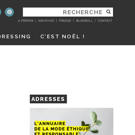
RECHERCHER
:
A PROPOS
ARCHIVES
PRESSE
BLOGROLL
CONTACT
DRESSING
C’EST NOËL !
ADRESSES