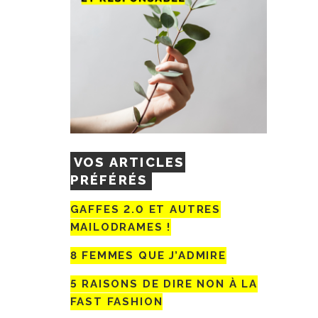
VOS ARTICLES
PRÉFÉRÉS
GAFFES 2.0 ET AUTRES
MAILODRAMES !
8 FEMMES QUE J’ADMIRE
5 RAISONS DE DIRE NON À LA
FAST FASHION