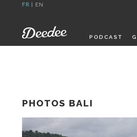
Aller
FR
|
EN
au
contenu
PODCAST
G
PHOTOS BALI