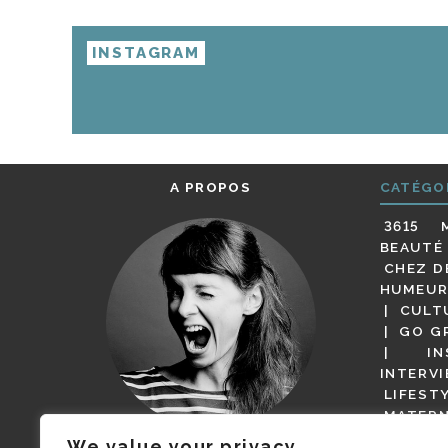
INSTAGRAM
A PROPOS
CATÉGO
3615 
BEAUTÉ
CHEZ D
HUMEUR
CULT
GO G
IN
INTERV
LIFEST
MATERN
MODE
We value your privacy