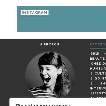
INSTAGRAM
A PROPOS
CATÉGO
3615 
BEAUTÉ
CHEZ D
HUMEUR
CULT
GO G
IN
INTERV
LIFEST
MATERN
MODE
We value your privacy