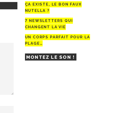
ÇA EXISTE, LE BON FAUX
NUTELLA ?
7 NEWSLETTERS QUI
CHANGENT LA VIE
UN CORPS PARFAIT POUR LA
PLAGE…
MONTEZ LE SON !