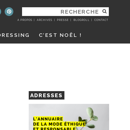
RECHERCHER
:
A PROPOS
ARCHIVES
PRESSE
BLOGROLL
CONTACT
DRESSING
C’EST NOËL !
ADRESSES