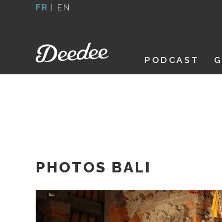
Aller
FR
|
EN
au
contenu
PODCAST
G
PHOTOS BALI