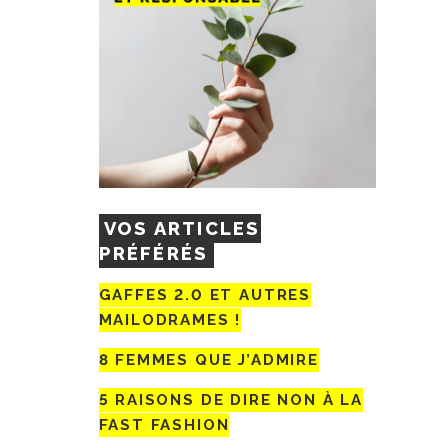
VOS ARTICLES
PRÉFÉRÉS
GAFFES 2.0 ET AUTRES
MAILODRAMES !
8 FEMMES QUE J’ADMIRE
5 RAISONS DE DIRE NON À LA
FAST FASHION