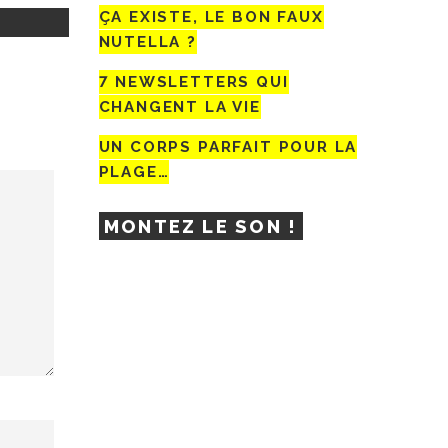
ÇA EXISTE, LE BON FAUX
NUTELLA ?
7 NEWSLETTERS QUI
CHANGENT LA VIE
UN CORPS PARFAIT POUR LA
PLAGE…
MONTEZ LE SON !