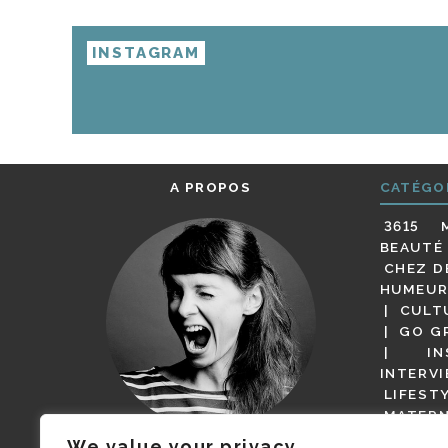
INSTAGRAM
A PROPOS
CATÉGO
3615 
BEAUTÉ
CHEZ D
HUMEUR
CULT
GO G
IN
INTERV
LIFEST
MATERN
MODE
We value your privacy