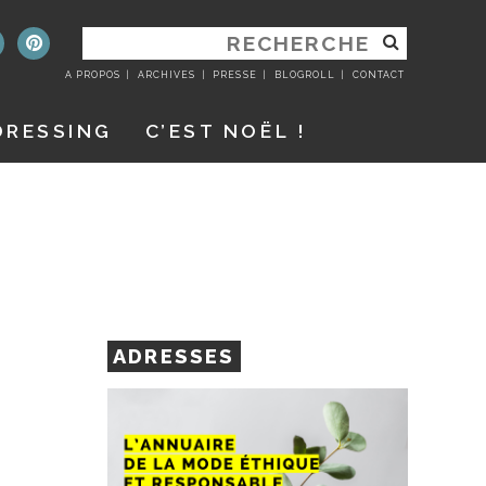
RECHERCHER
:
A PROPOS
ARCHIVES
PRESSE
BLOGROLL
CONTACT
DRESSING
C’EST NOËL !
ADRESSES