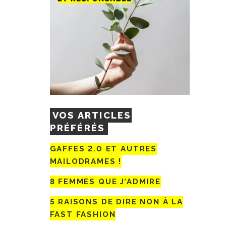
VOS ARTICLES
PRÉFÉRÉS
GAFFES 2.0 ET AUTRES
MAILODRAMES !
8 FEMMES QUE J’ADMIRE
5 RAISONS DE DIRE NON À LA
FAST FASHION