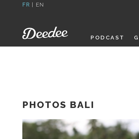
Aller
FR
|
EN
au
contenu
PODCAST
G
PHOTOS BALI