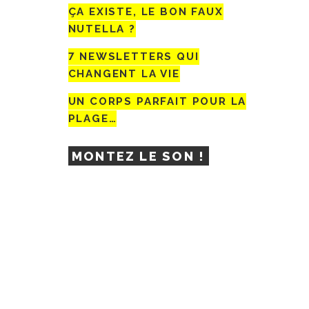
ÇA EXISTE, LE BON FAUX
NUTELLA ?
7 NEWSLETTERS QUI
CHANGENT LA VIE
UN CORPS PARFAIT POUR LA
PLAGE…
MONTEZ LE SON !