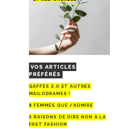
VOS ARTICLES
PRÉFÉRÉS
GAFFES 2.0 ET AUTRES
MAILODRAMES !
8 FEMMES QUE J’ADMIRE
5 RAISONS DE DIRE NON À LA
FAST FASHION