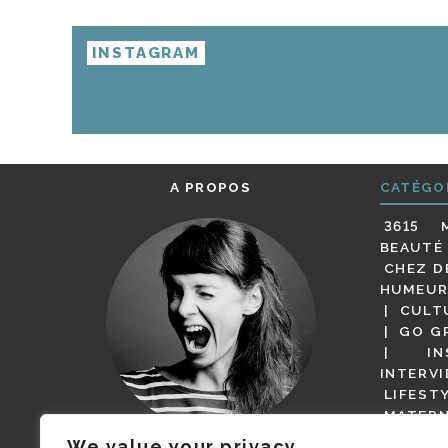
INSTAGRAM
A PROPOS
CATÉGO
3615 
BEAUTÉ
CHEZ D
HUMEUR
CULT
GO G
IN
INTERV
LIFEST
MATERN
MODE
We value your privacy