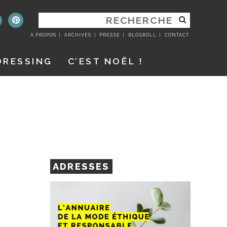
RECHERCHER
:
A PROPOS
ARCHIVES
PRESSE
BLOGROLL
CONTACT
DRESSING
C’EST NOËL !
ADRESSES