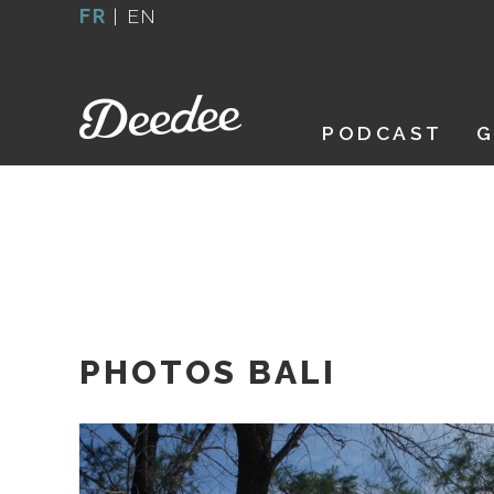
Aller
FR
|
EN
au
contenu
PODCAST
G
PHOTOS BALI