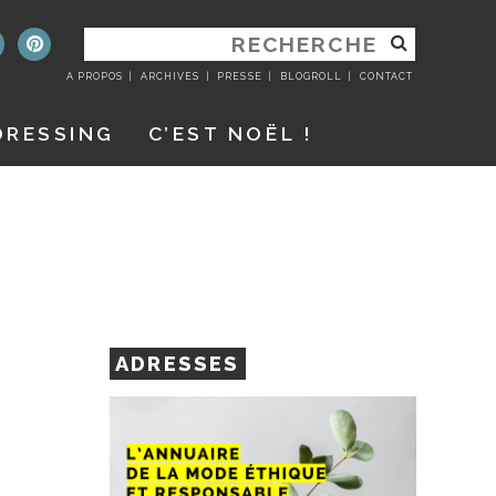
RECHERCHER
:
A PROPOS
ARCHIVES
PRESSE
BLOGROLL
CONTACT
DRESSING
C’EST NOËL !
ADRESSES