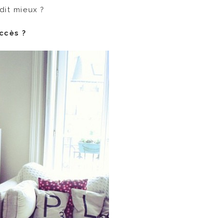
dit mieux ?
uccès ?