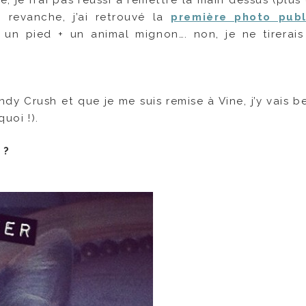
he, je n’ai pas réussi à remettre la main dessus (plu
En revanche, j’ai retrouvé la
première photo publ
: un pied + un animal mignon…. non, je ne tirerai
ndy Crush et que je me suis remise à Vine, j’y vais 
uoi !).
 ?