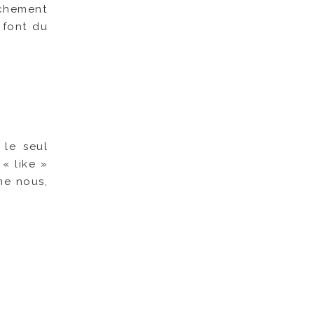
uchement
 font du
 le seul
« like »
me nous,