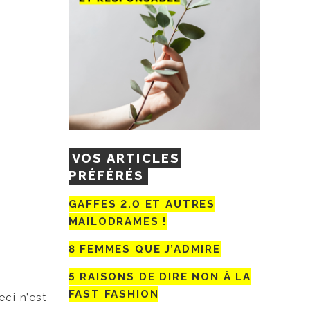
VOS ARTICLES
PRÉFÉRÉS
GAFFES 2.0 ET AUTRES
MAILODRAMES !
8 FEMMES QUE J’ADMIRE
5 RAISONS DE DIRE NON À LA
FAST FASHION
eci n’est