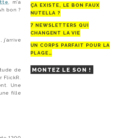
tte
, m’a
ÇA EXISTE, LE BON FAUX
 Ah bon ?
NUTELLA ?
7 NEWSLETTERS QUI
CHANGENT LA VIE
j’arrive
UN CORPS PARFAIT POUR LA
PLAGE…
MONTEZ LE SON !
bitude de
r FlickR.
ent. Une
ne fille