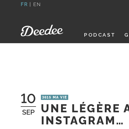
Aller
FR
|
EN
au
contenu
PODCAST
G
10
3615 MA VIE
UNE LÉGÈRE 
SEP
INSTAGRAM…