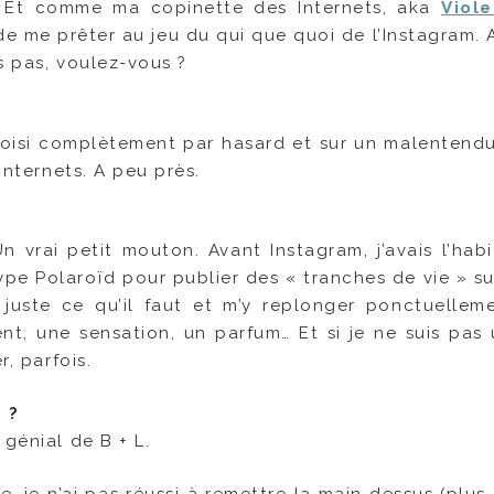
 Et comme ma copinette des Internets, aka
Viole
e de me prêter au jeu du qui que quoi de l’Instagram.
s pas, voulez-vous ?
hoisi complètement par hasard et sur un malentendu, 
Internets. A peu près.
. Un vrai petit mouton. Avant Instagram, j’avais l’ha
ype Polaroïd pour publier des « tranches de vie » su
e juste ce qu’il faut et m’y replonger ponctuellem
t, une sensation, un parfum… Et si je ne suis pas u
r, parfois.
 ?
génial de B + L.