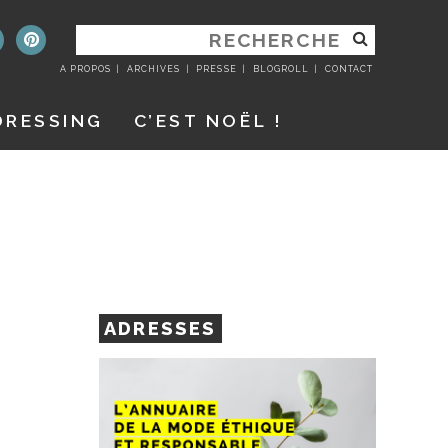
RECHERCHER
:
A PROPOS
ARCHIVES
PRESSE
BLOGROLL
CONTACT
DRESSING
C’EST NOËL !
ADRESSES