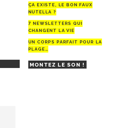
ÇA EXISTE, LE BON FAUX
NUTELLA ?
7 NEWSLETTERS QUI
CHANGENT LA VIE
UN CORPS PARFAIT POUR LA
PLAGE…
MONTEZ LE SON !