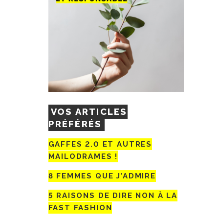
VOS ARTICLES
PRÉFÉRÉS
GAFFES 2.0 ET AUTRES
MAILODRAMES !
8 FEMMES QUE J’ADMIRE
5 RAISONS DE DIRE NON À LA
FAST FASHION