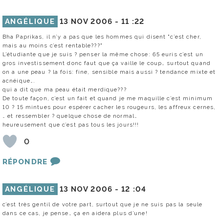
ANGÉLIQUE
13 NOV 2006 -
11 :22
Bha Paprikas, il n’y a pas que les hommes qui disent "c’est cher,
mais au moins c’est rentable???"
L’étudiante que je suis ? penser la même chose: 65 euris c’est un
gros investissement donc faut que ça vaille le coup… surtout quand
on a une peau ? la fois: fine, sensible mais aussi ? tendance mixte et
acnéique….
qui a dit que ma peau était merdique???
De toute façon, c’est un fait et quand je me maquille c’est minimum
10 ? 15 mintues pour espérer cacher les rougeurs, les affreux cernes,
… et ressembler ? quelque chose de normal…
heureusement que c’est pas tous les jours!!!
0
RÉPONDRE
ANGÉLIQUE
13 NOV 2006 -
12 :04
c’est très gentil de votre part, surtout que je ne suis pas la seule
dans ce cas, je pense… ça en aidera plus d’une!