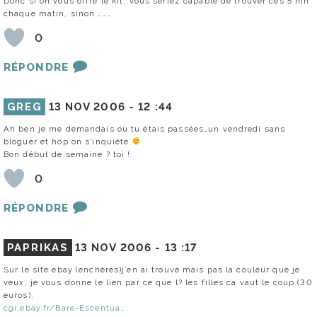
Donc si on vous offre le kit, vous seriez capable de trouver ces 5 mn
chaque matin, sinon ………
0
RÉPONDRE
GREG
13 NOV 2006 -
12 :44
Ah ben je me demandais où tu étais passées…un vendredi sans
bloguer et hop on s’inquiète
Bon début de semaine ? toi !
0
RÉPONDRE
PAPRIKAS
13 NOV 2006 -
13 :17
Sur le site ebay (enchères)j’en ai trouvé mais pas la couleur que je
veux, je vous donne le lien par ce que l? les filles ca vaut le coup (30
euros).
cgi.ebay.fr/Bare-Escentua…