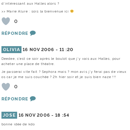
d’intéressant aux Halles alors ?
>> Marie Alure : sois la bienvenue ici
0
RÉPONDRE
OLIVIA
16 NOV 2006 -
11 :20
Deedee, c’est ce soir après le boulot que j’y vais aux Halles, pour
acheter une place de théatre.
Je passerai vite fait ? Sephora mais ? mon avis j’y ferai pas de vieux
os car je me suis couchée ? 2h hier soir et je suis bien naze !!!
0
RÉPONDRE
JOSE
16 NOV 2006 -
18 :54
bonne idée de kdo