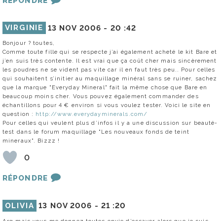
RÉPONDRE
VIRGINIE
13 NOV 2006 -
20 :42
Bonjour ? toutes,
Comme toute fille qui se respecte j’ai également acheté le kit Bare et
j’en suis très contente. Il est vrai que ça coût cher mais sincèrement
les poudres ne se vident pas vite car il en faut très peu.. Pour celles
qui souhaitent s’initier au maquillage minéral sans se ruiner, sachez
que la marque "Everyday Mineral" fait la même chose que Bare en
beaucoup moins cher. Vous pouvez également commander des
échantillons pour 4 € environ si vous voulez tester. Voici le site en
question :
http://www.everydayminerals.com/
Pour celles qui veulent plus d’infos il y a une discussion sur beauté-
test dans le forum maquillage "Les nouveaux fonds de teint
mineraux". Bizzz !
0
RÉPONDRE
OLIVIA
13 NOV 2006 -
21 :20