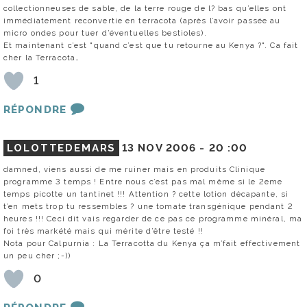
collectionneuses de sable, de la terre rouge de l? bas qu’elles ont
immédiatement reconvertie en terracota (après l’avoir passée au
micro ondes pour tuer d’éventuelles bestioles).
Et maintenant c’est "quand c’est que tu retourne au Kenya ?". Ca fait
cher la Terracota…
1
RÉPONDRE
LOLOTTEDEMARS
13 NOV 2006 -
20 :00
damned, viens aussi de me ruiner mais en produits Clinique
programme 3 temps ! Entre nous c’est pas mal même si le 2eme
temps picotte un tantinet !!! Attention ? cette lotion décapante, si
t’en mets trop tu ressembles ? une tomate transgénique pendant 2
heures !!! Ceci dit vais regarder de ce pas ce programme minéral, ma
foi très markété mais qui mérite d’être testé !!
Nota pour Calpurnia : La Terracotta du Kenya ça m’fait effectivement
un peu cher ;-))
0