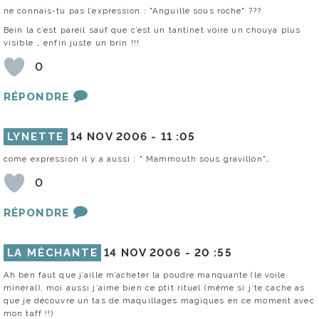
ne connais-tu pas l’expression : "Anguille sous roche" ???
Bein la c’est pareil sauf que c’est un tantinet voire un chouya plus
visible … enfin juste un brin !!!
0
RÉPONDRE
LYNETTE
14 NOV 2006 -
11 :05
come expression il y a aussi : " Mammouth sous gravillon"…
0
RÉPONDRE
LA MÉCHANTE
14 NOV 2006 -
20 :55
Ah ben faut que j’aille m’acheter la poudre manquante (le voile
minéral), moi aussi j’aime bien ce ptit rituel (même si j’te cache as
que je découvre un tas de maquillages magiques en ce moment avec
mon taff !!)