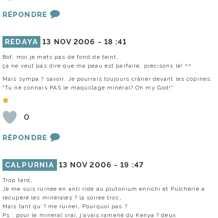
RÉPONDRE
REDAYA
13 NOV 2006 -
18 :41
Bof, moi je mets pas de fond de teint…
ça ne veut pas dire que ma peau est parfaire, précisons le! ^^
Mais sympa ? savoir. Je pourrais toujours crâner devant les copines:
"Tu ne connais PAS le maquillage minéral? Oh my God!"
0
RÉPONDRE
CALPURNIA
13 NOV 2006 -
19 :47
Trop tard…
Je me suis ruinée en anti ride au plutonium enrichi et Pulchérie a
récupéré les minérales ? la soirée troc…
Mais tant qu’? me ruiner… Pourquoi pas ?
Ps : pour le minéral vrai, j’avais ramené du Kenya ? deux