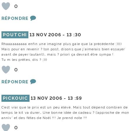
0
RÉPONDRE
POUTCHI
13 NOV 2006 -
13 :30
Rhaaaaaaaaaa enfin une imagine plus gaie que la précédente :))))
Mais pour en revenir ? ton post, disons que j’aimerais bien essayer
avant de payer (autant)… mais ? priori ça devrait être sympa !
Tu m les prêtes, dis ? ;)))
0
RÉPONDRE
PICKOUIC
13 NOV 2006 -
13 :59
C’est vrai que le prix est un peu élévé. Mais tout dépend combien de
temps le kit va durer… Une bonne idée de cadeau ? l’approche de mon
anniv’ et des fêtes de Noël !!! Je prend note !!!
0