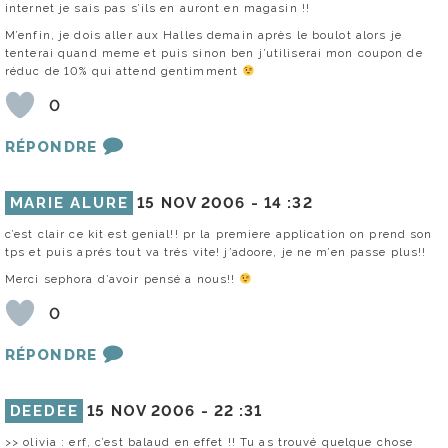
internet je sais pas s’ils en auront en magasin !!
M’enfin, je dois aller aux Halles demain après le boulot alors je
tenterai quand meme et puis sinon ben j’utiliserai mon coupon de
réduc de 10% qui attend gentimment
0
RÉPONDRE
MARIE ALURE
15 NOV 2006 -
14 :32
c’est clair ce kit est genial!! pr la premiere application on prend son
tps et puis aprés tout va trés vite! j’adoore, je ne m’en passe plus!!
Merci sephora d’avoir pensé a nous!!
0
RÉPONDRE
DEEDEE
15 NOV 2006 -
22 :31
>> olivia : erf, c’est balaud en effet !! Tu as trouvé quelque chose