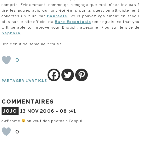
compris. Evidemment, comme ça n’engage que moi, n’hésitez pas ?
lire les autres avis qui ont été émis sur la question altruistement
collectés un ? un par
Bauréale
. Vous pouvez également en savoir
plus sur le site officiel de
Bare Escentuals
(en anglais, so that you
will be able to improve your English, awesome !) ou sur le site de
Sephora
.
Bon début de semaine ? tous !
0
PARTAGER L'ARTICLE
COMMENTAIRES
JOJO
13 NOV 2006 -
08 :41
awEsome
on veut des photos a l’appui !
0