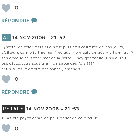
0
RÉPONDRE
AL
14 NOV 2006 -
21 :52
Lynette, en effet mais elle n’est plus très courante de nos jours,
d’ailleurs ça me fait penser ? ce que me disait un très vieil ami qui ?
son époque ça s’exprimer de la sorte : "hey gonzague il n’y aurait
pas diplodocus sous grain de sable des fois ???"
enfin si ma mémoire est bonne j’entends !!!
0
RÉPONDRE
PÉTALE
14 NOV 2006 -
21 :53
Tu as été payée combien pour parler de ce produit ?
0