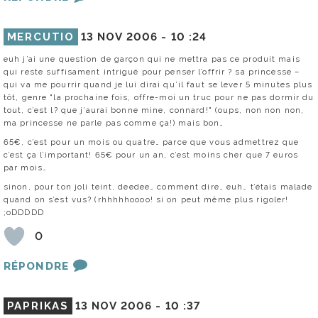
MERCUTIO
13 NOV 2006 -
10 :24
euh j’ai une question de garçon qui ne mettra pas ce produit mais
qui reste suffisament intrigué pour penser l’offrir ? sa princesse –
qui va me pourrir quand je lui dirai qu’il faut se lever 5 minutes plus
tôt, genre "la prochaine fois, offre-moi un truc pour ne pas dormir du
tout, c’est l? que j’aurai bonne mine, connard!" (oups, non non non,
ma princesse ne parle pas comme ça!) mais bon…
65€, c’est pour un mois ou quatre… parce que vous admettrez que
c’est ça l’important! 65€ pour un an, c’est moins cher que 7 euros
par mois…
sinon, pour ton joli teint, deedee… comment dire… euh… t’étais malade
quand on s’est vus? (rhhhhhoooo! si on peut même plus rigoler!
;oDDDDD
0
RÉPONDRE
PAPRIKAS
13 NOV 2006 -
10 :37