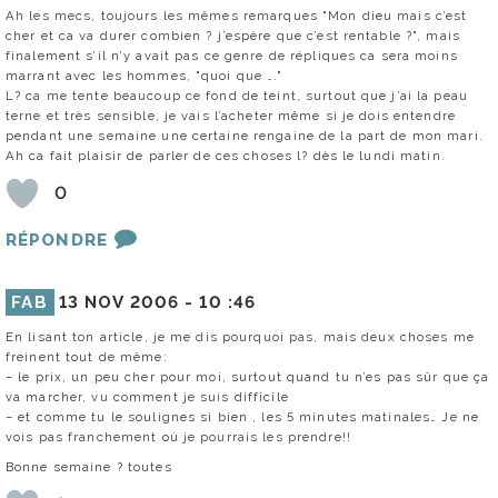
Ah les mecs, toujours les mêmes remarques "Mon dieu mais c’est
cher et ca va durer combien ? j’espère que c’est rentable ?", mais
finalement s’il n’y avait pas ce genre de répliques ca sera moins
marrant avec les hommes, "quoi que …."
L? ca me tente beaucoup ce fond de teint, surtout que j’ai la peau
terne et très sensible, je vais l’acheter même si je dois entendre
pendant une semaine une certaine rengaine de la part de mon mari.
Ah ca fait plaisir de parler de ces choses l? dès le lundi matin.
0
RÉPONDRE
FAB
13 NOV 2006 -
10 :46
En lisant ton article, je me dis pourquoi pas, mais deux choses me
freinent tout de même:
– le prix, un peu cher pour moi, surtout quand tu n’es pas sûr que ça
va marcher, vu comment je suis difficile
– et comme tu le soulignes si bien , les 5 minutes matinales… Je ne
vois pas franchement où je pourrais les prendre!!
Bonne semaine ? toutes