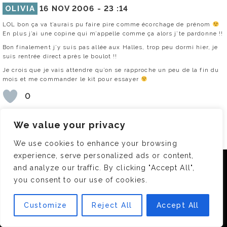
OLIVIA
16 NOV 2006 -
23 :14
LOL bon ça va t’aurais pu faire pire comme écorchage de prénom
En plus j’ai une copine qui m’appelle comme ça alors j’te pardonne !!
Bon finalement j’y suis pas allée aux Halles, trop peu dormi hier, je
suis rentrée direct après le boulot !!
Je crois que je vais attendre qu’on se rapproche un peu de la fin du
mois et me commander le kit pour essayer
0
RÉPONDRE
We value your privacy
We use cookies to enhance your browsing
YOUR MUMMY
29 NOV 2006 -
21 :59
experience, serve personalized ads or content,
bon, ok ça fait longtemps que tu as mis ce commentaire mais je sors
Nous utilisons des cookies pour vous garantir la meilleure
and analyze our traffic. By clicking "Accept All",
de Séphora où Frédéric m’a fait une application deton produit
expérience sur notre site. Si vous continuez à utiliser ce
you consent to our use of cookies.
miracle…il m’a tout expliqué et j’ai été emballée par mon joli teint ;
dernier, nous considérerons que vous acceptez l'utilisation des
oui, ma chérie, ta belle peau fine et souple et douce tu l’as hérité de
cookies.
ta maman qui elle même l’a hérité de ta grand mère etc… Bref,
Customize
Reject All
Accept All
conquise j’ai pris le coffret que je n’ai pas payé non pas que j’eusse
OK
crée un blog rien que pour la gratuité de l’offre mais uniquement
parce mes collègues de bureau m’ont offert une carte kdo de