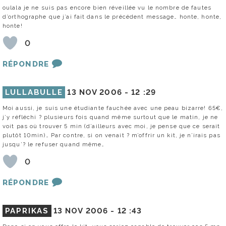
oulala je ne suis pas encore bien réveillée vu le nombre de fautes
d’orthographe que j’ai fait dans le précédent message… honte, honte,
honte!
0
RÉPONDRE
LULLABULLE
13 NOV 2006 -
12 :29
Moi aussi, je suis une étudiante fauchée avec une peau bizarre! 65€,
j’y réfléchi ? plusieurs fois quand même surtout que le matin, je ne
voit pas où trouver 5 min (d’ailleurs avec moi, je pense que ce serait
plutôt 10min)… Par contre, si on venait ? m’offrir un kit, je n’irais pas
jusqu’? le refuser quand même…
0
RÉPONDRE
PAPRIKAS
13 NOV 2006 -
12 :43