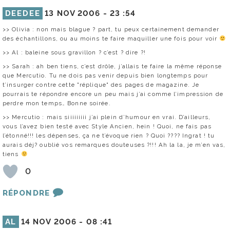
DEEDEE
13 NOV 2006 -
23 :54
>> Olivia : non mais blague ? part, tu peux certainement demander
des échantillons, ou au moins te faire maquiller une fois pour voir
>> Al : baleine sous gravillon ? c’est ? dire ?!
>> Sarah : ah ben tiens, c’est drôle, j’allais te faire la même réponse
que Mercutio. Tu ne dois pas venir depuis bien longtemps pour
t’insurger contre cette "réplique" des pages de magazine. Je
pourrais te répondre encore un peu mais j’ai comme l’impression de
perdre mon temps… Bonne soirée.
>> Mercutio : mais siiiiiiiii j’ai plein d’humour en vrai. D’ailleurs,
vous l’avez bien testé avec Style Ancien, hein ! Quoi, ne fais pas
l’étonné!!! les dépenses, ça ne t’évoque rien ? Quoi ???? Ingrat ! tu
aurais déj? oublié vos remarques douteuses ?!!! Ah la la, je m’en vas,
tiens
0
RÉPONDRE
AL
14 NOV 2006 -
08 :41