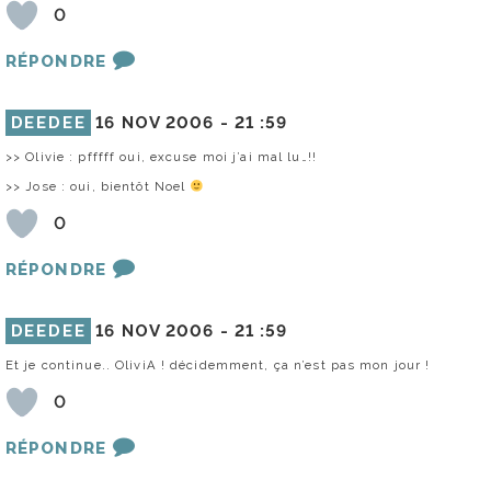
0
RÉPONDRE
DEEDEE
16 NOV 2006 -
21 :59
>> Olivie : pfffff oui, excuse moi j’ai mal lu…!!
>> Jose : oui, bientôt Noel
0
RÉPONDRE
DEEDEE
16 NOV 2006 -
21 :59
Et je continue.. OliviA ! décidemment, ça n’est pas mon jour !
0
RÉPONDRE