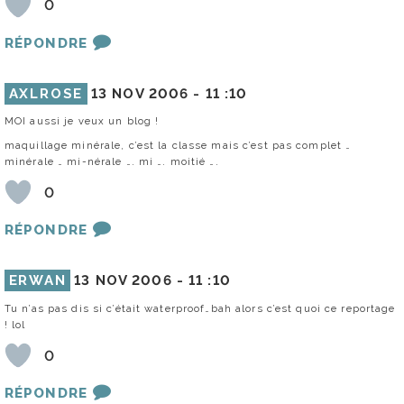
0
RÉPONDRE
AXLROSE
13 NOV 2006 -
11 :10
MOI aussi je veux un blog !
maquillage minérale, c’est la classe mais c’est pas complet …
minérale … mi-nérale …. mi …. moitié ….
0
RÉPONDRE
ERWAN
13 NOV 2006 -
11 :10
Tu n’as pas dis si c’était waterproof…bah alors c’est quoi ce reportage
! lol
0
RÉPONDRE