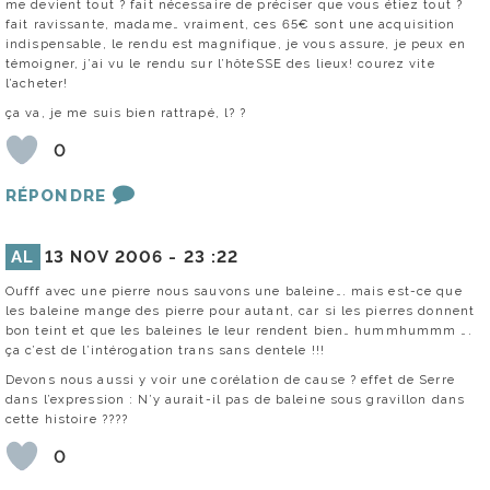
me devient tout ? fait nécessaire de préciser que vous étiez tout ?
fait ravissante, madame… vraiment, ces 65€ sont une acquisition
indispensable, le rendu est magnifique, je vous assure, je peux en
témoigner, j’ai vu le rendu sur l’hôteSSE des lieux! courez vite
l’acheter!
ça va, je me suis bien rattrapé, l? ?
0
RÉPONDRE
AL
13 NOV 2006 -
23 :22
Oufff avec une pierre nous sauvons une baleine…. mais est-ce que
les baleine mange des pierre pour autant, car si les pierres donnent
bon teint et que les baleines le leur rendent bien… hummhummm ….
ça c’est de l’intérogation trans sans dentele !!!
Devons nous aussi y voir une corélation de cause ? effet de Serre
dans l’expression : N’y aurait-il pas de baleine sous gravillon dans
cette histoire ????
0