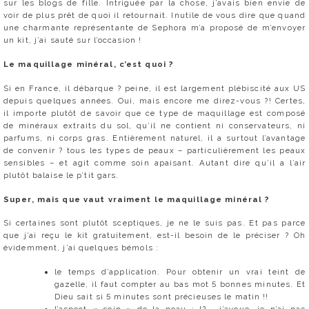
sur les blogs de fille. Intriguée par la chose, j’avais bien envie de
voir de plus prêt de quoi il retournait. Inutile de vous dire que quand
une charmante représentante de Sephora m’a proposé de m’envoyer
un kit, j’ai sauté sur l’occasion !
Le maquillage minéral, c’est quoi ?
Si en France, il débarque ? peine, il est largement plébiscité aux US
depuis quelques années. Oui, mais encore me direz-vous ?! Certes,
il importe plutôt de savoir que ce type de maquillage est composé
de minéraux extraits du sol, qu’il ne contient ni conservateurs, ni
parfums, ni corps gras. Entièrement naturel, il a surtout l’avantage
de convenir ? tous les types de peaux – particulièrement les peaux
sensibles – et agit comme soin apaisant. Autant dire qu’il a l’air
plutôt balaise le p’tit gars.
Super, mais que vaut vraiment le maquillage minéral ?
Si certaines sont plutôt sceptiques, je ne le suis pas. Et pas parce
que j’ai reçu le kit gratuitement, est-il besoin de le préciser ? Oh
évidemment, j’ai quelques bémols :
le temps d’application. Pour obtenir un vrai teint de
gazelle, il faut compter au bas mot 5 bonnes minutes. Et
Dieu sait si 5 minutes sont précieuses le matin !!