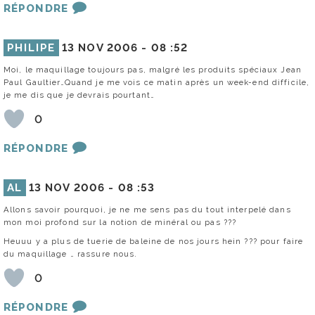
RÉPONDRE
PHILIPE
13 NOV 2006 -
08 :52
Moi, le maquillage toujours pas, malgré les produits spéciaux Jean
Paul Gaultier…Quand je me vois ce matin après un week-end difficile,
je me dis que je devrais pourtant…
0
RÉPONDRE
AL
13 NOV 2006 -
08 :53
Allons savoir pourquoi, je ne me sens pas du tout interpelé dans
mon moi profond sur la notion de minéral ou pas ???
Heuuu y a plus de tuerie de baleine de nos jours hein ??? pour faire
du maquillage … rassure nous.
0
RÉPONDRE