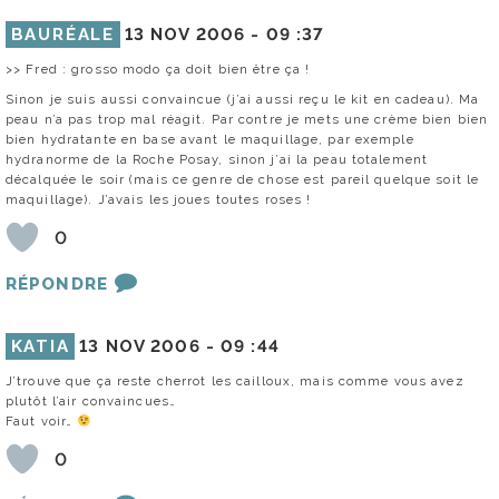
BAURÉALE
13 NOV 2006 -
09 :37
>> Fred : grosso modo ça doit bien être ça !
Sinon je suis aussi convaincue (j’ai aussi reçu le kit en cadeau). Ma
peau n’a pas trop mal réagit. Par contre je mets une crème bien bien
bien hydratante en base avant le maquillage, par exemple
hydranorme de la Roche Posay, sinon j’ai la peau totalement
décalquée le soir (mais ce genre de chose est pareil quelque soit le
maquillage). J’avais les joues toutes roses !
0
RÉPONDRE
KATIA
13 NOV 2006 -
09 :44
J’trouve que ça reste cherrot les cailloux, mais comme vous avez
plutôt l’air convaincues…
Faut voir…
0