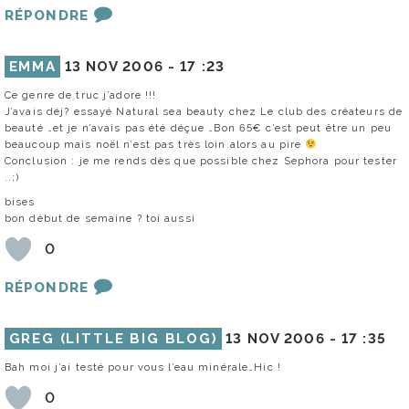
RÉPONDRE
EMMA
13 NOV 2006 -
17 :23
Ce genre de truc j’adore !!!
J’avais déj? essayé Natural sea beauty chez Le club des créateurs de
beauté …et je n’avais pas été déçue …Bon 65€ c’est peut être un peu
beaucoup mais noël n’est pas très loin alors au pire
Conclusion : je me rends dès que possible chez Sephora pour tester
..;)
bises
bon début de semaine ? toi aussi
0
RÉPONDRE
GREG (LITTLE BIG BLOG)
13 NOV 2006 -
17 :35
Bah moi j’ai testé pour vous l’eau minérale…Hic !
0