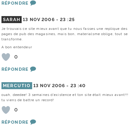
RÉPONDRE
SARAH
13 NOV 2006 -
23 :25
Je trouvais ce site mieux avant que tu nous fasses une replique des
pages de pub des magasines, mais bon, materialsme oblige, tout se
transforme.
A bon entendeur
0
RÉPONDRE
MERCUTIO
13 NOV 2006 -
23 :40
ouah, deedee! 3 semaines d’existence et ton site était mieux avant!!!
tu viens de battre un record!
0
RÉPONDRE