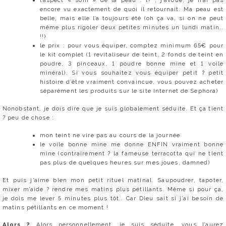
l’aspect « soin » de la peau : l? , j’avoue, je n’ai pas
encore vu exactement de quoi il retournait. Ma peau est
belle, mais elle l’a toujours été (oh ça va, si on ne peut
même plus rigoler deux petites minutes un lundi matin..
!!)
le prix : pour vous équiper, comptez minimum 65€ pour
le kit complet (1 revitaliseur de teint, 2 fonds de teint en
poudre, 3 pinceaux, 1 poudre bonne mine et 1 voile
minéral). Si vous souhaitez vous équiper petit ? petit
histoire d’être vraiment convaincue, vous pouvez acheter
séparément les produits sur le site Internet de Sephora)
Nonobstant, je dois dire que je suis globalement séduite. Et ça tient
? peu de chose :
mon teint ne vire pas au cours de la journée
le voile bonne mine me donne ENFIN vraiment bonne
mine (contrairement ? la fameuse terracotta qui ne tient
pas plus de quelques heures sur mes joues, damned)
Et puis j’aime bien mon petit rituel matinal. Saupoudrer, tapoter,
mixer m’aide ? rendre mes matins plus pétillants. Même si pour ça,
je dois me lever 5 minutes plus tôt.. Car Dieu sait si j’ai besoin de
matins pétillants en ce moment !
Alors ?
Alors personnellement, je suis séduite, vous l’aurez