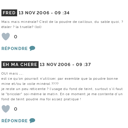
FRED
13 NOV 2006 -
09 :34
Mais mais minérale? C’est de la poudre de cailloux, du sable quoi, ?
étaler ? la truelle? (lol)
0
RÉPONDRE
EH MA CHERE
13 NOV 2006 -
09 :37
OUI mais …….
est ce qu’on pourrait n’utiliser, par exemble que la poudre bonne
mine et/ou le voile minéral ????
je reste un peu réticente ? l’usage du fond de teint, surtout s’il faut
le "bricoler" soi-même le matin. En ce moment je me contente d’un
fond de teint poudre ma foi assez pratique !
0
RÉPONDRE