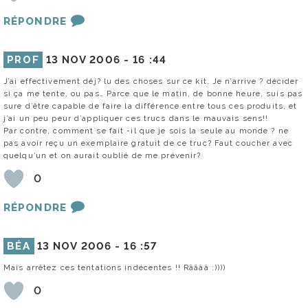
RÉPONDRE
PROF
13 NOV 2006 -
16 :44
J’ai effectivement déj? lu des choses sur ce kit. Je n’arrive ? décider
si ça me tente, ou pas… Parce que le matin, de bonne heure, suis pas
sure d’être capable de faire la différence entre tous ces produits, et
j’ai un peu peur d’appliquer ces trucs dans le mauvais sens!!
Par contre, comment se fait -il que je sois la seule au monde ? ne
pas avoir reçu un exemplaire gratuit de ce truc? Faut coucher avec
quelqu’un et on aurait oublié de me prévenir?
0
RÉPONDRE
BÉA
13 NOV 2006 -
16 :57
Mais arrêtez ces tentations indécentes !! Rââââ :))))
0