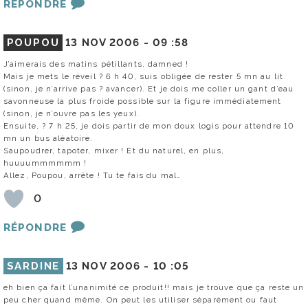
RÉPONDRE
POUPOU
13 NOV 2006 -
09 :58
J’aimerais des matins pétillants, damned !
Mais je mets le réveil ? 6 h 40, suis obligée de rester 5 mn au lit
(sinon, je n’arrive pas ? avancer). Et je dois me coller un gant d’eau
savonneuse la plus froide possible sur la figure immédiatement
(sinon, je n’ouvre pas les yeux).
Ensuite, ? 7 h 25, je dois partir de mon doux logis pour attendre 10
mn un bus aléatoire.
Saupoudrer, tapoter, mixer ! Et du naturel, en plus,
huuuummmmmm !
Allez, Poupou, arrête ! Tu te fais du mal…
0
RÉPONDRE
SARDINE
13 NOV 2006 -
10 :05
eh bien ça fait l’unanimité ce produit!! mais je trouve que ça reste un
peu cher quand même. On peut les utiliser séparément ou faut