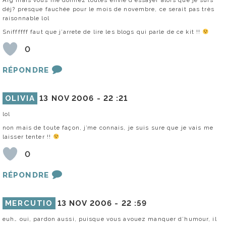
Arg mais vous me donnez toutes envie d’essayer alors que je suis
déj? presque fauchée pour le mois de novembre, ce serait pas très
raisonnable lol
Sniffffff faut que j’arrete de lire les blogs qui parle de ce kit !!
0
RÉPONDRE
OLIVIA
13 NOV 2006 -
22 :21
lol
non mais de toute façon, j’me connais, je suis sure que je vais me
laisser tenter !!
0
RÉPONDRE
MERCUTIO
13 NOV 2006 -
22 :59
euh… oui, pardon aussi, puisque vous avouez manquer d’humour, il