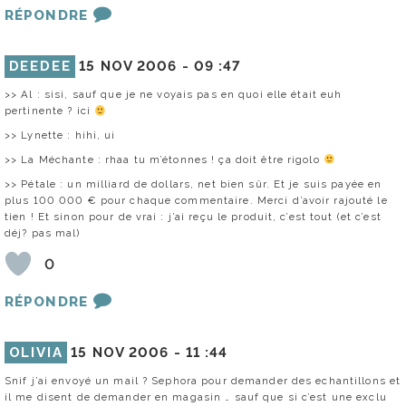
RÉPONDRE
DEEDEE
15 NOV 2006 -
09 :47
>> Al : sisi, sauf que je ne voyais pas en quoi elle était euh
pertinente ? ici
>> Lynette : hihi, ui
>> La Méchante : rhaa tu m’étonnes ! ça doit être rigolo
>> Pétale : un milliard de dollars, net bien sûr. Et je suis payée en
plus 100 000 € pour chaque commentaire. Merci d’avoir rajouté le
tien ! Et sinon pour de vrai : j’ai reçu le produit, c’est tout (et c’est
déj? pas mal)
0
RÉPONDRE
OLIVIA
15 NOV 2006 -
11 :44
Snif j’ai envoyé un mail ? Sephora pour demander des echantillons et
il me disent de demander en magasin … sauf que si c’est une exclu