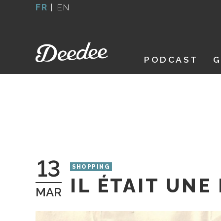
Aller
FR
|
EN
au
contenu
PODCAST
G
13
SHOPPING
IL ÉTAIT UNE
MAR