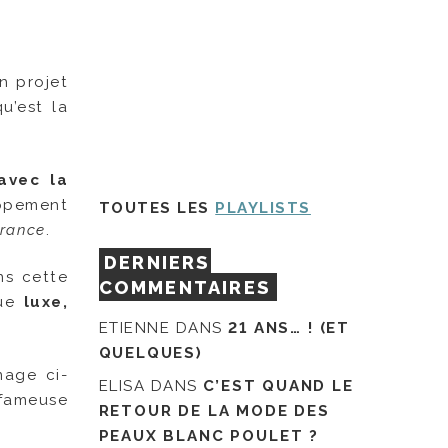
Un projet
u’est la
avec la
oppement
TOUTES LES
PLAYLISTS
France
.
DERNIERS
ns cette
COMMENTAIRES
gue
luxe,
ETIENNE
DANS
21 ANS… ! (ET
QUELQUES)
mage ci-
ELISA
DANS
C’EST QUAND LE
 fameuse
RETOUR DE LA MODE DES
PEAUX BLANC POULET ?