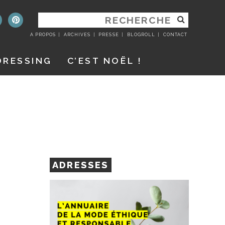
RECHERCHER
:
A PROPOS
ARCHIVES
PRESSE
BLOGROLL
CONTACT
DRESSING
C’EST NOËL !
ADRESSES