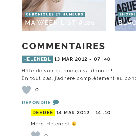
CHRONIQUES ET HUMEURS
SHOPP
MA WEEK LIST #186
BLAG
COMMENTAIRES
HELENEBL
13 MAR 2012 -
07 :48
Hâte de voir ce que ça va donner !
En tout cas, j’adhère complètement au conc
0
RÉPONDRE
DEEDEE
14 MAR 2012 -
14 :10
Merci Helenebl
0