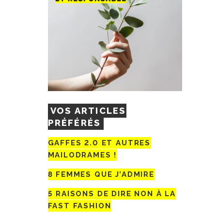
VOS ARTICLES
PRÉFÉRÉS
GAFFES 2.0 ET AUTRES
MAILODRAMES !
8 FEMMES QUE J’ADMIRE
5 RAISONS DE DIRE NON À LA
FAST FASHION