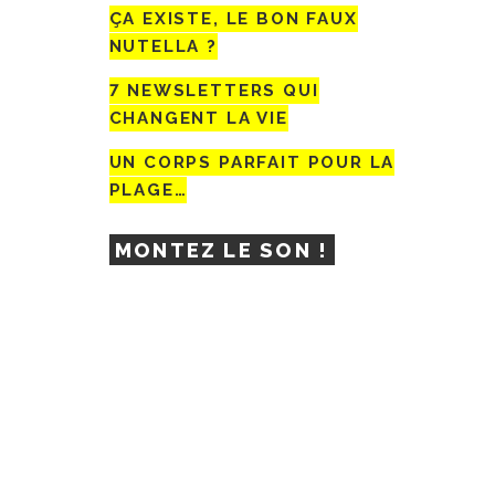
ÇA EXISTE, LE BON FAUX
NUTELLA ?
7 NEWSLETTERS QUI
CHANGENT LA VIE
UN CORPS PARFAIT POUR LA
PLAGE…
MONTEZ LE SON !