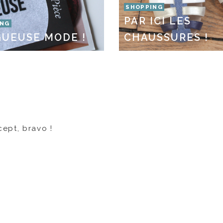
SHOPPING
PAR ICI LES
ING
UEUSE MODE !
CHAUSSURES !
ept, bravo !