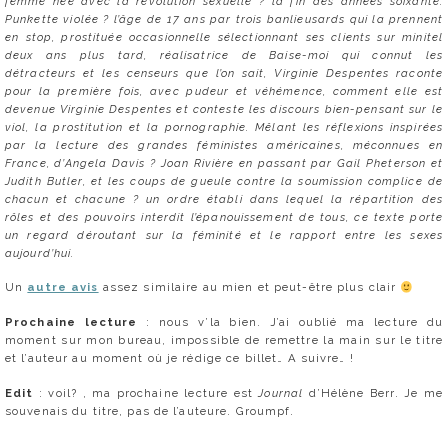
femme née avec la révolution sexuelle ? la fin des années soixante.
Punkette violée ? l’âge de 17 ans par trois banlieusards qui la prennent
en stop, prostituée occasionnelle sélectionnant ses clients sur minitel
deux ans plus tard, réalisatrice de Baise-moi qui connut les
détracteurs et les censeurs que l’on sait, Virginie Despentes raconte
pour la première fois, avec pudeur et véhémence, comment elle est
devenue Virginie Despentes et conteste les discours bien-pensant sur le
viol, la prostitution et la pornographie. Mêlant les réflexions inspirées
par la lecture des grandes féministes américaines, méconnues en
France, d’Angela Davis ? Joan Rivière en passant par Gail Pheterson et
Judith Butler, et les coups de gueule contre la soumission complice de
chacun et chacune ? un ordre établi dans lequel la répartition des
rôles et des pouvoirs interdit l’épanouissement de tous, ce texte porte
un regard déroutant sur la féminité et le rapport entre les sexes
aujourd’hui.
Un
autre avis
assez similaire au mien et peut-être plus clair
Prochaine lecture
: nous v’la bien. J’ai oublié ma lecture du
moment sur mon bureau, impossible de remettre la main sur le titre
et l’auteur au moment où je rédige ce billet… A suivre… !
Edit
: voil? , ma prochaine lecture est
Journal
d’Hélène Berr. Je me
souvenais du titre, pas de l’auteure. Groumpf.