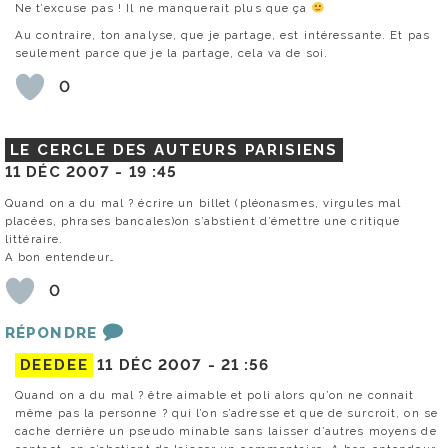
Ne t’excuse pas ! Il ne manquerait plus que ça
Au contraire, ton analyse, que je partage, est intéressante. Et pas
seulement parce que je la partage, cela va de soi.
0
LE CERCLE DES AUTEURS PARISIENS
11 DÉC 2007 -
19 :45
Quand on a du mal ? écrire un billet (pléonasmes, virgules mal
placées, phrases bancales)on s’abstient d’émettre une critique
littéraire.
A bon entendeur…
0
RÉPONDRE
DEEDEE
11 DÉC 2007 -
21 :56
Quand on a du mal ? être aimable et poli alors qu’on ne connait
même pas la personne ? qui l’on s’adresse et que de surcroit, on se
cache derrière un pseudo minable sans laisser d’autres moyens de