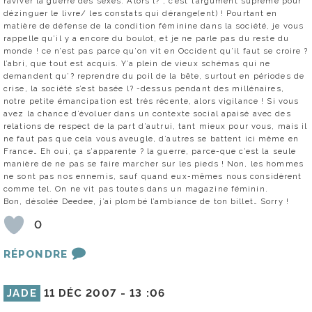
raviver la guerre des sexes. Alors l? , c’est l’argument suprême pour
dézinguer le livre/ les constats qui dérange(ent) ! Pourtant en
matière de défense de la condition féminine dans la société, je vous
rappelle qu’il y a encore du boulot, et je ne parle pas du reste du
monde ! ce n’est pas parce qu’on vit en Occident qu’il faut se croire ?
l’abri, que tout est acquis. Y’a plein de vieux schémas qui ne
demandent qu’? reprendre du poil de la bête, surtout en périodes de
crise, la société s’est basée l? -dessus pendant des millénaires,
notre petite émancipation est très récente, alors vigilance ! Si vous
avez la chance d’évoluer dans un contexte social apaisé avec des
relations de respect de la part d’autrui, tant mieux pour vous, mais il
ne faut pas que cela vous aveugle, d’autres se battent ici même en
France… Eh oui, ça s’apparente ? la guerre, parce-que c’est la seule
manière de ne pas se faire marcher sur les pieds ! Non, les hommes
ne sont pas nos ennemis, sauf quand eux-mêmes nous considèrent
comme tel. On ne vit pas toutes dans un magazine féminin.
Bon, désolée Deedee, j’ai plombé l’ambiance de ton billet… Sorry !
0
RÉPONDRE
JADE
11 DÉC 2007 -
13 :06