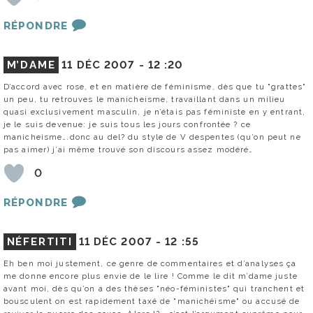
RÉPONDRE
M’DAME
11 DÉC 2007 -
12 :20
D’accord avec rose, et en matière de féminisme, dès que tu "grattes"
un peu, tu retrouves le manicheisme, travaillant dans un milieu
quasi exclusivement masculin, je n’étais pas féministe en y entrant,
je le suis devenue: je suis tous les jours confrontée ? ce
manicheisme….donc au del? du style de V despentes (qu’on peut ne
pas aimer) j’ai même trouvé son discours assez modéré…
0
RÉPONDRE
NÉFERTITI
11 DÉC 2007 -
12 :55
Eh ben moi justement, ce genre de commentaires et d’analyses ça
me donne encore plus envie de le lire ! Comme le dit m’dame juste
avant moi, dès qu’on a des thèses "néo-féministes" qui tranchent et
bousculent on est rapidement taxé de "manichéisme" ou accusé de