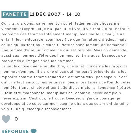
FANETTE
11 DÉC 2007 -
14 :10
Ouh, la, dis donc… ça remue, ton sujet. tellement de choses me
viennent ? l’esprit… et je n’ai pas lu le livre. Il y a tant ? dire… Entre le
problème des femmes totalement manipulées par leur mari, leurs
enfant, leur entourage, soumises ? ce que l’on attend d’elles… mais
celles qui battent pour réussir. Professionnellement, on demande ?
une femme d’être un homme, ce qui est terrible. Mais on demande
aussi aux hommes d’être des hommes, et il y a aussi beaucoup de
problèmes d’images chez les hommes.
La seule chose que je veuille dire, ? ce sujet, concerne les rapports
hommes-femmes. Il y a une chose qui me paraît évidente dans les
rapports homme-femme (quand on est amoureux, pas copain) c’est
qu’il ne faut surtout pas se laisser pîéger par l’idée que l’on doit être
honnête, franc, sincère et gentil (je dis ça mais j’ai tendance ? l’être).
Il faut être malhonnête, manipulatrice, éhontée, never complain,
never explain. C’est dur, je trouve. Deedee, si j’ai du courage, je
développerai ce sujet sur mon blog, je dirais que cela vient de toi, y
vois-tu un quelconque inconvénient?
0
RÉPONDRE