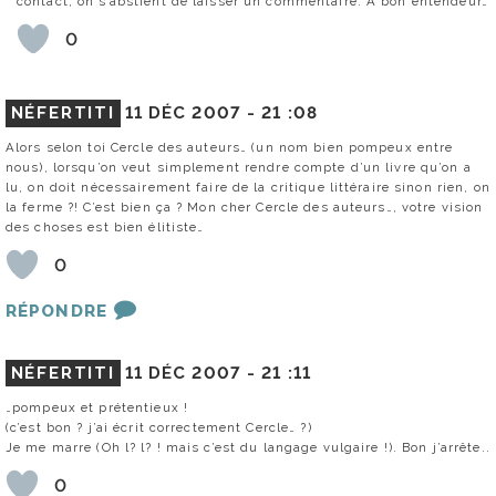
contact, on s’abstient de laisser un commentaire. A bon entendeur…
0
NÉFERTITI
11 DÉC 2007 -
21 :08
Alors selon toi Cercle des auteurs… (un nom bien pompeux entre
nous), lorsqu’on veut simplement rendre compte d’un livre qu’on a
lu, on doit nécessairement faire de la critique littéraire sinon rien, on
la ferme ?! C’est bien ça ? Mon cher Cercle des auteurs…, votre vision
des choses est bien élitiste…
0
RÉPONDRE
NÉFERTITI
11 DÉC 2007 -
21 :11
…pompeux et prétentieux !
(c’est bon ? j’ai écrit correctement Cercle… ?)
Je me marre (Oh l? l? ! mais c’est du langage vulgaire !). Bon j’arrête..
0