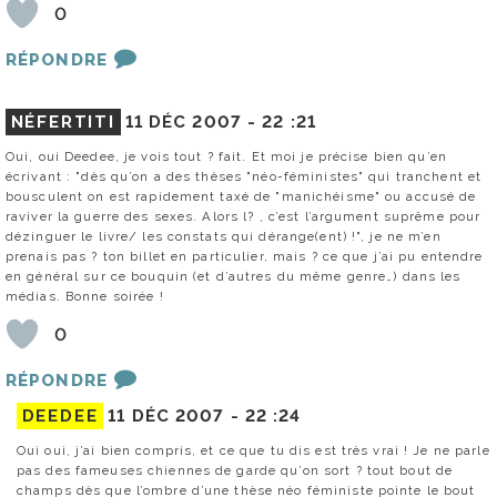
0
RÉPONDRE
NÉFERTITI
11 DÉC 2007 -
22 :21
Oui, oui Deedee, je vois tout ? fait. Et moi je précise bien qu’en
écrivant : "dès qu’on a des thèses "néo-féministes" qui tranchent et
bousculent on est rapidement taxé de "manichéisme" ou accusé de
raviver la guerre des sexes. Alors l? , c’est l’argument suprême pour
dézinguer le livre/ les constats qui dérange(ent) !", je ne m’en
prenais pas ? ton billet en particulier, mais ? ce que j’ai pu entendre
en général sur ce bouquin (et d’autres du même genre…) dans les
médias. Bonne soirée !
0
RÉPONDRE
DEEDEE
11 DÉC 2007 -
22 :24
Oui oui, j’ai bien compris, et ce que tu dis est très vrai ! Je ne parle
pas des fameuses chiennes de garde qu’on sort ? tout bout de
champs dès que l’ombre d’une thèse néo féministe pointe le bout