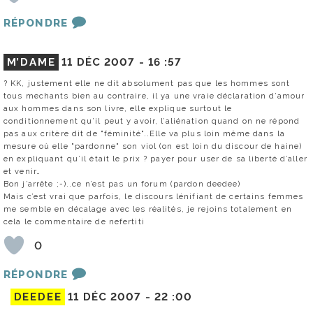
RÉPONDRE
M’DAME
11 DÉC 2007 -
16 :57
? KK, justement elle ne dit absolument pas que les hommes sont
tous mechants bien au contraire, il ya une vraie déclaration d’amour
aux hommes dans son livre, elle explique surtout le
conditionnement qu’il peut y avoir, l’aliénation quand on ne répond
pas aux critère dit de "féminité"..Elle va plus loin même dans la
mesure où elle "pardonne" son viol (on est loin du discour de haine)
en expliquant qu’il était le prix ? payer pour user de sa liberté d’aller
et venir…
Bon j’arrête ;-)..ce n’est pas un forum (pardon deedee)
Mais c’est vrai que parfois, le discours lénifiant de certains femmes
me semble en décalage avec les réalités, je rejoins totalement en
cela le commentaire de nefertiti
0
RÉPONDRE
DEEDEE
11 DÉC 2007 -
22 :00