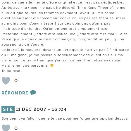
point de vue a le mérite d’être original et ce n’est pas négligeable…
Après avoir lu ( pour ne pas dire dévoré) "King Kong Théorie", je me
suis dit que toutes les femmes devraient l’avoir lu. Pas parce
qu’elles auraient été forcément convaincues par ses théories, mais
au moins pour s’ouvrir l’esprit sur des opinions qu’on a pas
l’habitude d’entendre. Qu’on entend tout simplement pas.
Personnellement, j’adore être bousculée, j’adore être mis mal ? l’aise.
Parce que je crois que c’est comme ça qu’on grandit un peu, qu’on
apprend, qu’on s’ouvre.
Le jour où je reculerai devant un livre que je n’arrive pas ? finir parce
qu’il me gêne, je me poserais sérieusement des questions sur ma
vie, et sur ce train-train que j’ai tant de mal ? remettre en cause.
Mais je ne juge personne.
To be read !
0
RÉPONDRE
STÉ
11 DÉC 2007 -
16 :04
Bon ben il va falloir que je le lise pour me forger une opigion dessus.
0