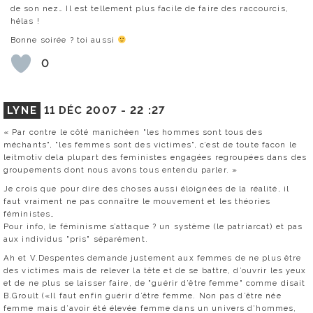
de son nez… Il est tellement plus facile de faire des raccourcis,
hélas !
Bonne soirée ? toi aussi
0
LYNE
11 DÉC 2007 -
22 :27
« Par contre le côté manichéen "les hommes sont tous des
méchants", "les femmes sont des victimes", c’est de toute facon le
leitmotiv dela plupart des feministes engagées regroupées dans des
groupements dont nous avons tous entendu parler. »
Je crois que pour dire des choses aussi éloignées de la réalité, il
faut vraiment ne pas connaître le mouvement et les théories
féministes…
Pour info, le féminisme s’attaque ? un système (le patriarcat) et pas
aux individus "pris" séparément.
Ah et V.Despentes demande justement aux femmes de ne plus être
des victimes mais de relever la tête et de se battre, d’ouvrir les yeux
et de ne plus se laisser faire, de "guérir d’être femme" comme disait
B.Groult («Il faut enfin guérir d’être femme. Non pas d’être née
femme mais d’avoir été élevée femme dans un univers d’hommes,