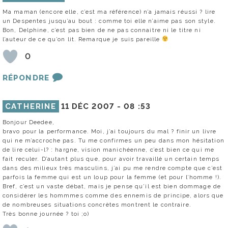
Ma maman (encore elle, c’est ma référence) n’a jamais réussi ? lire
un Despentes jusqu’au bout : comme toi elle n’aime pas son style.
Bon, Delphine, c’est pas bien de ne pas connaitre ni le titre ni
l’auteur de ce qu’on lit. Remarque je suis pareille
0
RÉPONDRE
CATHERINE
11 DÉC 2007 -
08 :53
Bonjour Deedee,
bravo pour la performance. Moi, j’ai toujours du mal ? finir un livre
qui ne m’accroche pas. Tu me confirmes un peu dans mon hésitation
de lire celui-l? : hargne, vision manichéenne, c’est bien ce qui me
fait reculer. D’autant plus que, pour avoir travaillé un certain temps
dans des milieux très masculins, j’ai pu me rendre compte que c’est
parfois la femme qui est un loup pour la femme (et pour l’homme !).
Bref, c’est un vaste débat, mais je pense qu’il est bien dommage de
considérer les hommmes comme des ennemis de principe, alors que
de nombreuses situations concrètes montrent le contraire.
Très bonne journée ? toi ;o)