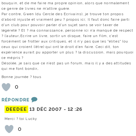
bouquin, et de me faire ma propre opinion, alors que normalement
ce genre de livres ne m’attire guère.
Par contre, Gwen (du Cercle des Ecrivains), je trouve ton propos
d’abord injuste et vraiment peu ? propos ici; Il faut donc faire parti
d’un club pour pouvoir parler d’un sujet sans se voir taxer de
légèreté ? Et ? ma connaissance, personne ici n’a manqué de respect
? l’auteur…Ecrire un livre, sortir un disque, faire un film, c’est
forcément se frotter aux critiques, et il n’y pas que les "élites" (ou
ceux qui croient l’être) qui ont le droit d’en faire. Ceci dit, ton
expérience aurait pu apporter un plus ? la discussion, mais pourquoi
ce mépris ?
Désolée, je sais que ce n’est pas un forum, mais il y a des attitudes
qui me font bondir…
Bonne journée ? tous
0
RÉPONDRE
DEEDEE
13 DÉC 2007 -
12 :26
Merci ? toi Lucky
0