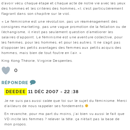
d’avoir vécu chaque étape et chaque acte de notre vie avec les yeux
des hommes et les critères des hommes…»); c’est particulièrement
flagrant dans son chapitre sur le viol.
« Le féminisme est une révolution, pas un réaménagement des
consignes marketing, pas une vague promotion de la fellation ou de
l’échangisme, il n’est pas seulement question d’améliorer les
salaires d’appoint. Le féminisme est une aventure collective, pour
les femmes, pour les hommes, et pour les autres. Il ne s’agit pas
d’opposer les petits avantages des femmes aux petits acquis des
hommes, mais bien de tout foutre en l’air. »
King Kong Théorie, Virginie Despentes.
0
RÉPONDRE
DEEDEE
11 DÉC 2007 -
22 :38
Je ne suis pas aussi calée que toi sur le sujet du féminisme. Merci
d’ailleurs de nous rappeler ses fondements
En revanche, pour ma part du moins, j’ai bien vu aussi le fait que
VD incite les femmes ? relever la tête. ça n’était pas la base de
mon propos.