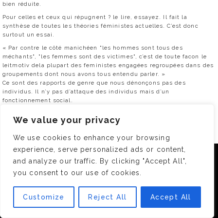
bien réduite.
Pour celles et ceux qui répugnent ? le lire, essayez. Il fait la
synthèse de toutes les théories féministes actuelles. C’est donc
surtout un essai.
« Par contre le côté manichéen "les hommes sont tous des
méchants", "les femmes sont des victimes", c’est de toute facon le
leitmotiv dela plupart des feministes engagées regroupées dans des
groupements dont nous avons tous entendu parler. »
Ce sont des rapports de genre que nous dénonçons pas des
individus. Il n’y pas d’attaque des individus mais d’un
fonctionnement social.
« Ca existe encore ca le féminisme ?? Et si les femmes agissaient au
We value your privacy
lieu de se "plaindre" car elles n’ont pas besoin des hommes pour
réussir : Marie Curie, Hélène Boucher et bien d’autre…aujourd’hui de
We use cookies to enhance your browsing
plus en plus de femmes atteignent des postes de PDG. »
Taches ménagères encore réservés aux femmes. Parité non atteinte.
experience, serve personalized ads or content,
Nous utilisons des cookies pour vous garantir la meilleure
Inégalité salariale. Viols. Excisions. Violence conjugale. Ce n’est pas
and analyze our traffic. By clicking "Accept All",
expérience sur notre site. Si vous continuez à utiliser ce
glamour mais c’est de la violence de genre qu’il faut combattre.
you consent to our use of cookies.
dernier, nous considérerons que vous acceptez l'utilisation des
0
cookies.
Customize
Reject All
Accept All
OK
RÉPONDRE