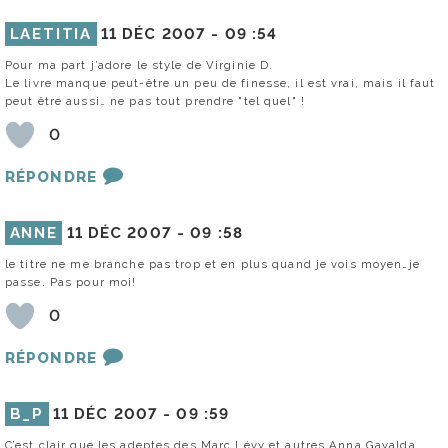
LAETITIA
11 DÉC 2007 -
09 :54
Pour ma part j’adore le style de Virginie D.
Le livre manque peut-être un peu de finesse, il est vrai, mais il faut
peut être aussi… ne pas tout prendre "tel quel" !
0
RÉPONDRE
ANNE
11 DÉC 2007 -
09 :58
le titre ne me branche pas trop et en plus quand je vois moyen…je
passe. Pas pour moi!
0
RÉPONDRE
B_P
11 DÉC 2007 -
09 :59
C’est clair que les adeptes des Marc Lévy et autres Anna Gavalda