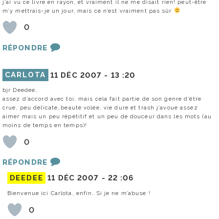
j’ai vu ce livre en rayon, et vraiment il ne me disait rien! peut-être
m’y mettrais-je un jour, mais ce n’est vraiment pas sûr
0
RÉPONDRE
CARLOTA
11 DÉC 2007 -
13 :20
bjr Deedee,
assez d’accord avec toi, mais cela fait partie de son genre d’être
crue, peu délicate…beauté volée, vie dure et trash j’avoue assez
aimer mais un peu répétitif et un peu de douceur dans les mots (au
moins de temps en temps)!
0
RÉPONDRE
DEEDEE
11 DÉC 2007 -
22 :06
Bienvenue ici Carlota, enfin..Si je ne m’abuse !
0