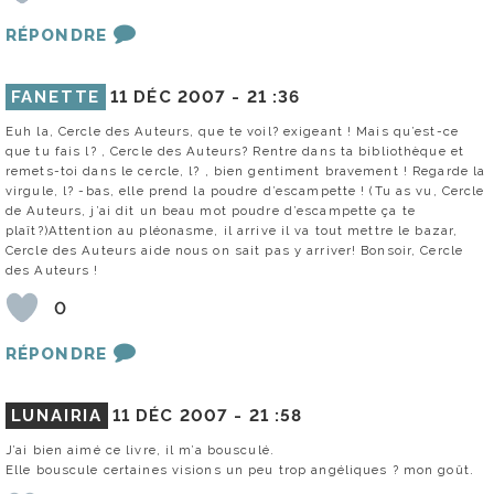
RÉPONDRE
FANETTE
11 DÉC 2007 -
21 :36
Euh la, Cercle des Auteurs, que te voil? exigeant ! Mais qu’est-ce
que tu fais l? , Cercle des Auteurs? Rentre dans ta bibliothèque et
remets-toi dans le cercle, l? , bien gentiment bravement ! Regarde la
virgule, l? -bas, elle prend la poudre d’escampette ! (Tu as vu, Cercle
de Auteurs, j’ai dit un beau mot poudre d’escampette ça te
plaît?)Attention au pléonasme, il arrive il va tout mettre le bazar,
Cercle des Auteurs aide nous on sait pas y arriver! Bonsoir, Cercle
des Auteurs !
0
RÉPONDRE
LUNAIRIA
11 DÉC 2007 -
21 :58
J’ai bien aimé ce livre, il m’a bousculé.
Elle bouscule certaines visions un peu trop angéliques ? mon goût.