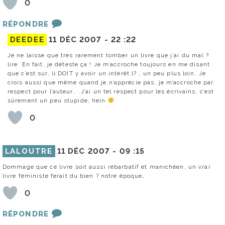
0
RÉPONDRE
DEEDEE
11 DÉC 2007 -
22 :22
Je ne laisse que très rarement tomber un livre que j’ai du mal ?
lire. En fait, je déteste ça ! Je m’accroche toujours en me disant
que c’est sur, il DOIT y avoir un intérêt l? , un peu plus loin. Je
crois aussi que même quand je n’apprécie pas, je m’accroche par
respect pour l’auteur.. .J’ai un tel respect pour les écrivains, c’est
sûrement un peu stupide, hein
0
LALOUTRE
11 DÉC 2007 -
09 :15
Dommage que ce livre soit aussi rébarbatif et manichéen, un vrai
livre féministe ferait du bien ? notre époque…
0
RÉPONDRE