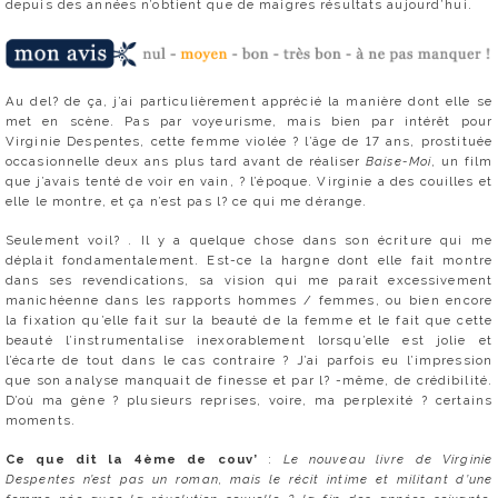
depuis des années n’obtient que de maigres résultats aujourd’hui.
Au del? de ça, j’ai particulièrement apprécié la manière dont elle se
met en scène. Pas par voyeurisme, mais bien par intérêt pour
Virginie Despentes, cette femme violée ? l’âge de 17 ans, prostituée
occasionnelle deux ans plus tard avant de réaliser
Baise-Moi
, un film
que j’avais tenté de voir en vain, ? l’époque. Virginie a des couilles et
elle le montre, et ça n’est pas l? ce qui me dérange.
Seulement voil? . Il y a quelque chose dans son écriture qui me
déplait fondamentalement. Est-ce la hargne dont elle fait montre
dans ses revendications, sa vision qui me parait excessivement
manichéenne dans les rapports hommes / femmes, ou bien encore
la fixation qu’elle fait sur la beauté de la femme et le fait que cette
beauté l’instrumentalise inexorablement lorsqu’elle est jolie et
l’écarte de tout dans le cas contraire ? J’ai parfois eu l’impression
que son analyse manquait de finesse et par l? -même, de crédibilité.
D’où ma gène ? plusieurs reprises, voire, ma perplexité ? certains
moments.
Ce que dit la 4ème de couv’
:
Le nouveau livre de Virginie
Despentes n’est pas un roman, mais le récit intime et militant d’une