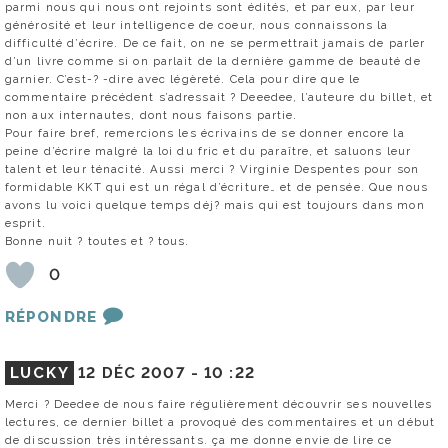
parmi nous qui nous ont rejoints sont édités, et par eux, par leur
générosité et leur intelligence de coeur, nous connaissons la
difficulté d’écrire. De ce fait, on ne se permettrait jamais de parler
d’un livre comme si on parlait de la dernière gamme de beauté de
garnier. C’est-? -dire avec légèreté. Cela pour dire que le
commentaire précédent s’adressait ? Deeedee, l’auteure du billet, et
non aux internautes, dont nous faisons partie.
Pour faire bref, remercions les écrivains de se donner encore la
peine d’écrire malgré la loi du fric et du paraître, et saluons leur
talent et leur ténacité. Aussi merci ? Virginie Despentes pour son
formidable KKT qui est un régal d’écriture… et de pensée. Que nous
avons lu voici quelque temps déj? mais qui est toujours dans mon
esprit.
Bonne nuit ? toutes et ? tous.
0
RÉPONDRE
LUCKY
12 DÉC 2007 -
10 :22
Merci ? Deedee de nous faire régulièrement découvrir ses nouvelles
lectures, ce dernier billet a provoqué des commentaires et un début
de discussion très intéressants. ça me donne envie de lire ce