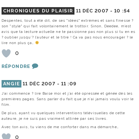
CHRONIQUES DU PLAISIR
11 DÉC 2007 -
10 :54
Despentes, tout a été dit, de ses "idées" extrèmes et sans finesse ?
son "style" qui fait volontairement le trottoir. Sinon, Deedee, m’est
avis que ta lecture actuelle ne te passionne pas non plus si tu en es
? oublier jusqu’? l’auteur et le titre ! Ca va pas nous encourager ? le
lire non plus ça…
0
RÉPONDRE
ANGIE
11 DÉC 2007 -
11 :09
J’ai commence ? lire Baise moi et j’ai été opressée et gênée dès les
premières pages. Sans parler du fait que je n’ai jamais voulu voir le
film.
De plus, ayant vu quelques interventions télévisuelles de cette
auteure, je ne suis pas vraiment attirée par ses livres.
Avec ton avis, tu viens de me conforter dans ma démarche…
0