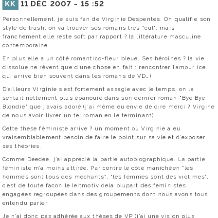
KK
11 DÉC 2007 -
15 :52
Personnellement, je suis fan de Virginie Despentes. On qualifie son
style de trash, on va trouver ses romans très "cul", mais
franchement elle reste soft par rapport ? la littérature masculine
contemporaine …
En plus elle a un côté romantico-fleur bleue. Ses héroînes ? la vie
dissolue ne rêvent que d’une chose en fait : rencontrer l’amour (ce
qui arrive bien souvent dans les romans de VD…).
D’ailleurs Virginie s’est fortement assagie avec le temps, on la
sentait nettement plus épanouie dans son dernier roman "Bye Bye
Blondie" que j’avais adoré (j’ai même eu envie de dire merci ? Virgine
de nous avoir livrer un tel roman en le terminant).
Cette thèse féministe arrive ? un moment où Virginie a eu
vraisemblablement besoin de faire le point sur sa vie et d’exposer
ses théories.
Comme Deedee, j’ai apprécié la partie autobiographique. La partie
féministe m’a moins attirée. Par contre le côté manichéen "les
hommes sont tous des méchants", "les femmes sont des victimes",
c’est de toute facon le leitmotiv dela plupart des feministes
engagées regroupées dans des groupements dont nous avons tous
entendu parler.
Je n’ai donc pas adhérée aux thèses de VP (j’ai une vision plus