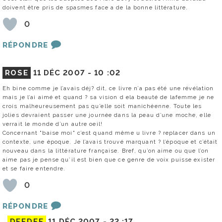
doivent être pris de spasmes face a de la bonne littérature.
0
RÉPONDRE
ROSE
11 DÉC 2007 -
10 :02
Eh bine comme je l’avais déj? dit, ce livre n’a pas été une révélation
mais je l’ai aimé et quand ? sa vision d ela beauté de lafemme je ne
crois malheureusement pas qu’elle soit manichéenne. Toute les
jolies devraient passer une journée dans la peau d’une moche, elle
verrait le monde d’un autre oeil!
Concernant "baise moi" c’est quand même u livre ? replacer dans un
contexte, une époque. Je l’avais trouvé marquant ? l’époque et c’était
nouveau dans la littérature française. Bref, qu’on aime ou que l’on
aime pas je pense qu’il est bien que ce genre de voix puisse exister
et se faire entendre.
0
RÉPONDRE
DEEDEE
11 DÉC 2007 -
22 :17