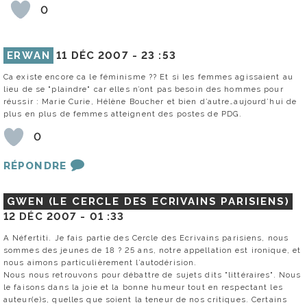
0
ERWAN
11 DÉC 2007 -
23 :53
Ca existe encore ca le féminisme ?? Et si les femmes agissaient au
lieu de se "plaindre" car elles n’ont pas besoin des hommes pour
réussir : Marie Curie, Hélène Boucher et bien d’autre…aujourd’hui de
plus en plus de femmes atteignent des postes de PDG.
0
RÉPONDRE
GWEN (LE CERCLE DES ECRIVAINS PARISIENS)
12 DÉC 2007 -
01 :33
A Néfertiti. Je fais partie des Cercle des Ecrivains parisiens, nous
sommes des jeunes de 18 ? 25 ans, notre appellation est ironique, et
nous aimons particulièrement l’autodérision.
Nous nous retrouvons pour débattre de sujets dits "littéraires". Nous
le faisons dans la joie et la bonne humeur tout en respectant les
auteur(e)s, quelles que soient la teneur de nos critiques. Certains