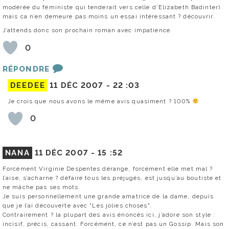
modérée du féministe qui tenderait vers celle d’Elizabeth Badinter)
mais ca n’en demeure pas moins un essai intéressant ? découvrir.
J’attends donc son prochain roman avec impatience.
0
RÉPONDRE
DEEDEE
11 DÉC 2007 -
22 :03
Je crois que nous avons le même avis quasiment ? 100%
0
NANA
11 DÉC 2007 -
15 :52
Forcément Virginie Despentes dérange, forcément elle met mal ?
l’aise, s’acharne ? défaire tous les préjugés, est jusqu’au boutiste et
ne mâche pas ses mots.
Je suis personnellement une grande amatrice de la dame, depuis
que je l’ai découverte avec "Les jolies choses".
Contrairement ? la plupart des avis énoncés ici, j’adore son style :
incisif, précis, cassant. Forcément, ce n’est pas un Gossip. Mais son