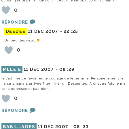
oups!!! j’ai pas fini mon com : c’est une autobio ou un roman ?
0
RÉPONDRE
DEEDEE
11 DÉC 2007 -
22 :25
Un peu des deux
0
MLLE E
11 DÉC 2007 -
08 :29
je t’admire de l’avoir eu le courage de le terminer.Personellement je
ne suis jamais arrivée ? terminer un Despentes. A chaque fois je me
sens opressée et pas bien…
0
RÉPONDRE
BABILLAGES
11 DÉC 2007 -
08 :33