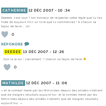
CATHERINE
12 DÉC 2007 -
10 :34
Deedee, c’est tout ? ton honneur de respecter cette règle que tu t’es
fixée de toujours finir un livre que tu commences ! A chacun sa
façon de faire … ;o))
0
RÉPONDRE
DEEDEE
13 DÉC 2007 -
12 :26
Ouh la la oui ! clairement, ? chacun sa façon de faire
0
MATHILDE
12 DÉC 2007 -
11 :06
« et le combat mené par les féministes depuis des années n’obtient
que de maigres résultats aujourd’hui. et le combat mené par les
féministes depuis des années n’obtient que de maigres résultats
aujourd’hui. »