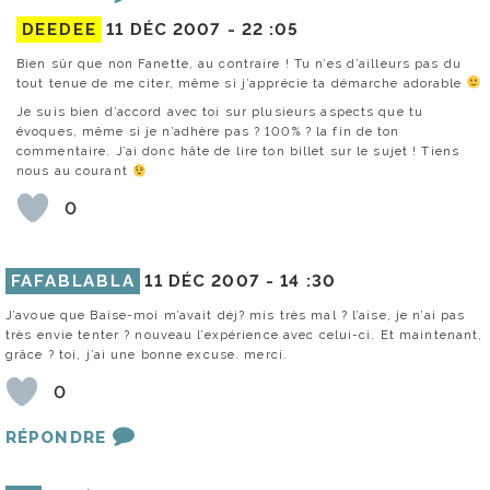
DEEDEE
11 DÉC 2007 -
22 :05
Bien sûr que non Fanette, au contraire ! Tu n’es d’ailleurs pas du
tout tenue de me citer, même si j’apprécie ta démarche adorable
Je suis bien d’accord avec toi sur plusieurs aspects que tu
évoques, même si je n’adhère pas ? 100% ? la fin de ton
commentaire. J’ai donc hâte de lire ton billet sur le sujet ! Tiens
nous au courant
0
FAFABLABLA
11 DÉC 2007 -
14 :30
J’avoue que Baise-moi m’avait déj? mis très mal ? l’aise, je n’ai pas
très envie tenter ? nouveau l’expérience avec celui-ci. Et maintenant,
grâce ? toi, j’ai une bonne excuse. merci.
0
RÉPONDRE