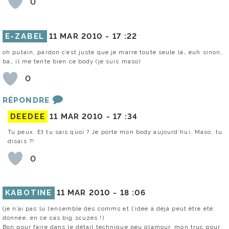
0
E-ZABEL
11 MAR 2010 -
17 :22
oh putain, pardon c’est juste que je marre toute seule là… euh sinon,
ba… il me tente bien ce body (je suis maso)
0
RÉPONDRE
DEEDEE
11 MAR 2010 -
17 :34
Tu peux. Et tu sais quoi ? Je porte mon body aujourd’hui. Maso, tu
disais ?!
0
KABOTINE
11 MAR 2010 -
18 :06
(je n’ai pas lu l’ensemble des comms et l’idée à déjà peut être été
donnée, en ce cas big scuzes !)
Bon pour faire dans le détail technique peu glamour, mon truc pour