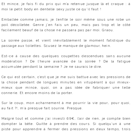
Et mince, je fais fi du prix qui m’a retenue jusque là et craque : à
moi le petit body en dentelle sexy juste ce qu’il faut !
Emballée comme jamais, je l’enfile le soir même sous une robe un
poil décolletée. Genre j’en fais un peu, mais pas trop et le côté
facilement beauf de la chose ne passera pas par moi. Graou.
La soirée passe, et vient inévitablement le moment fatidique du
passage aux toilettes. Scusez le manque de glamour, hein.
Est-ce à cause des quelques coupettes descendues sans aucune
modération ? De l’heure avancée de la soirée ? De la fatigue
accumulée pendant la semaine ? Je ne saurais le dire.
Ce qui est certain, c’est que je me suis battue avec les pressions de
la chose pendant de longues minutes en vitupérant à qui mieux-
mieux que mince, quoi, on a pas idée de fabriquer une telle
connerie. Et encore moins de la porter.
Sur le coup, mon acharnement à me pourrir la vie pour… pour quoi,
au fait ?!, m’a presque fait sourire. Presque.
Malgré tout et comme j’ai investi 69€, l’air de rien, je compte bien
dompter la bête. Quitte à prendre des cours. Si quelqu’un à une
piste pour apprendre à fermer des pressions en deux temps, trois