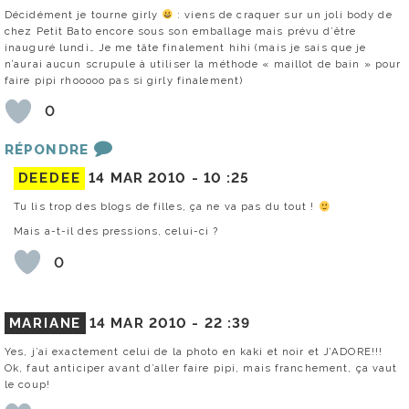
Décidément je tourne girly
: viens de craquer sur un joli body de
chez Petit Bato encore sous son emballage mais prévu d’être
inauguré lundi… Je me tâte finalement hihi (mais je sais que je
n’aurai aucun scrupule à utiliser la méthode « maillot de bain » pour
faire pipi rhooooo pas si girly finalement)
0
RÉPONDRE
DEEDEE
14 MAR 2010 -
10 :25
Tu lis trop des blogs de filles, ça ne va pas du tout !
Mais a-t-il des pressions, celui-ci ?
0
MARIANE
14 MAR 2010 -
22 :39
Yes, j’ai exactement celui de la photo en kaki et noir et J’ADORE!!!
Ok, faut anticiper avant d’aller faire pipi, mais franchement, ça vaut
le coup!