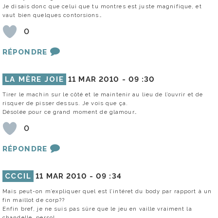
Je disais donc que celui que tu montres est juste magnifique, et
vaut bien quelques contorsions…
0
RÉPONDRE
LA MÈRE JOIE
11 MAR 2010 -
09 :30
Tirer le machin sur le côté et le maintenir au lieu de l’ouvrir et de
risquer de pisser dessus. Je vois que ça.
Désolée pour ce grand moment de glamour…
0
RÉPONDRE
CCCIL
11 MAR 2010 -
09 :34
Mais peut-on m’expliquer quel est l’intéret du body par rapport à un
fin maillot de corp??
Enfin bref, je ne suis pas sûre que le jeu en vaille vraiment la
chandelle, perso!