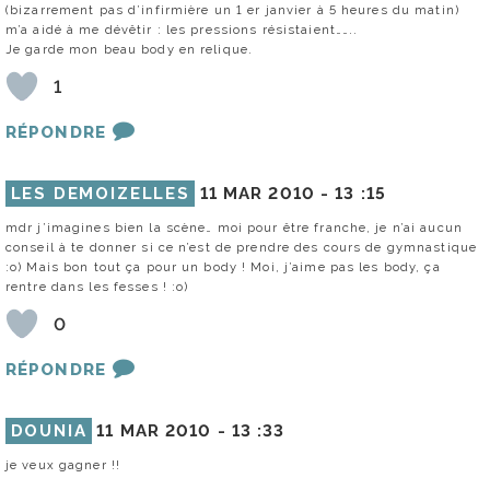
(bizarrement pas d’infirmière un 1 er janvier à 5 heures du matin)
m’a aidé à me dévêtir : les pressions résistaient……..
Je garde mon beau body en relique.
1
RÉPONDRE
LES DEMOIZELLES
11 MAR 2010 -
13 :15
mdr j’imagines bien la scène… moi pour être franche, je n’ai aucun
conseil à te donner si ce n’est de prendre des cours de gymnastique
:o) Mais bon tout ça pour un body ! Moi, j’aime pas les body, ça
rentre dans les fesses ! :o)
0
RÉPONDRE
DOUNIA
11 MAR 2010 -
13 :33
je veux gagner !!