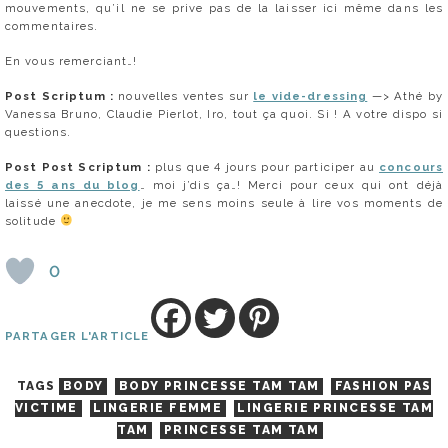
mouvements, qu’il ne se prive pas de la laisser ici même dans les
commentaires.
En vous remerciant…!
Post Scriptum :
nouvelles ventes sur
le vide-dressing
—> Athé by
Vanessa Bruno, Claudie Pierlot, Iro, tout ça quoi. Si ! A votre dispo si
questions.
Post Post Scriptum :
plus que 4 jours pour participer au
concours
des 5 ans du blog
… moi j’dis ça…! Merci pour ceux qui ont déjà
laissé une anecdote, je me sens moins seule à lire vos moments de
solitude
0
PARTAGER L'ARTICLE
TAGS
BODY
BODY PRINCESSE TAM TAM
FASHION PAS
VICTIME
LINGERIE FEMME
LINGERIE PRINCESSE TAM
TAM
PRINCESSE TAM TAM