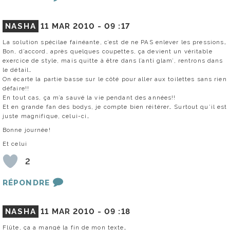
NASHA
11 MAR 2010 -
09 :17
La solution spécilae fainéante, c’est de ne PAS enlever les pressions…
Bon, d’accord, après quelques coupettes, ça devient un véritable
exercice de style, mais quitte à être dans l’anti glam’, rentrons dans
le détail…
On écarte la partie basse sur le côté pour aller aux toilettes sans rien
défaire!!
En tout cas, ça m’a sauvé la vie pendant des années!!
Et en grande fan des bodys, je compte bien réitérer… Surtout qu’il est
juste magnifique, celui-ci…
Bonne journée!
Et celui
2
RÉPONDRE
NASHA
11 MAR 2010 -
09 :18
Flûte, ça a mangé la fin de mon texte…