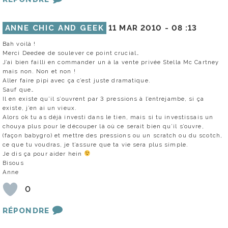
ANNE CHIC AND GEEK
11 MAR 2010 -
08 :13
Bah voilà !
Merci Deedee de soulever ce point crucial…
J’ai bien failli en commander un à la vente privée Stella Mc Cartney
mais non. Non et non !
Aller faire pipi avec ça c’est juste dramatique.
Sauf que…
Il en existe qu’il s’ouvrent par 3 pressions à l’entrejambe, si ça
existe, j’en ai un vieux.
Alors ok tu as déjà investi dans le tien, mais si tu investissais un
chouya plus pour le découper là où ce serait bien qu’il s’ouvre,
(façon babygro) et mettre des pressions ou un scratch ou du scotch,
ce que tu voudras, je t’assure que ta vie sera plus simple.
Je dis ça pour aider hein
Bisous
Anne
0
RÉPONDRE