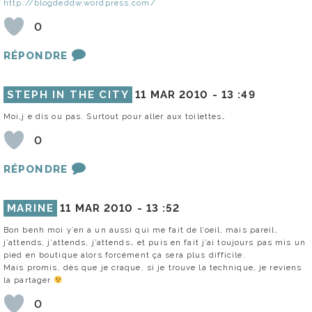
http://blogdeddw.wordpress.com/
0
RÉPONDRE
STEPH IN THE CITY
11 MAR 2010 -
13 :49
Moi,j e dis ou pas. Surtout pour aller aux toilettes…
0
RÉPONDRE
MARINE
11 MAR 2010 -
13 :52
Bon benh moi y’en a un aussi qui me fait de l’oeil, mais pareil,
j’attends, j’attends, j’attends… et puis en fait j’ai toujours pas mis un
pied en boutique alors forcément ça sera plus difficile.
Mais promis, dès que je craque, si je trouve la technique, je reviens
la partager
0