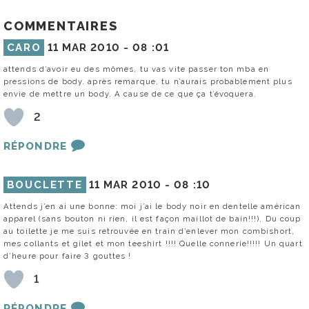
COMMENTAIRES
CARO
11 MAR 2010 -
08 :01
attends d’avoir eu des mômes, tu vas vite passer ton mba en
pressions de body. après remarque, tu n’aurais probablement plus
envie de mettre un body. A cause de ce que ça t’évoquera.
2
RÉPONDRE
BOUCLETTE
11 MAR 2010 -
08 :10
Attends j’en ai une bonne: moi j’ai le body noir en dentelle américan
apparel (sans bouton ni rien, il est façon maillot de bain!!!). Du coup
au toilette je me suis retrouvée en train d’enlever mon combishort,
mes collants et gilet et mon teeshirt !!!! Quelle connerie!!!!! Un quart
d’heure pour faire 3 gouttes !
1
RÉPONDRE