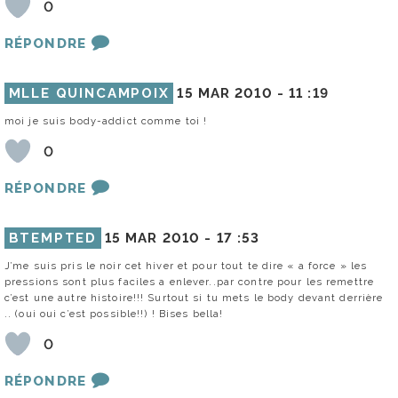
0
RÉPONDRE
MLLE QUINCAMPOIX
15 MAR 2010 -
11 :19
moi je suis body-addict comme toi !
0
RÉPONDRE
BTEMPTED
15 MAR 2010 -
17 :53
J’me suis pris le noir cet hiver et pour tout te dire « a force » les
pressions sont plus faciles a enlever..par contre pour les remettre
c’est une autre histoire!!! Surtout si tu mets le body devant derrière
.. (oui oui c’est possible!!) ! Bises bella!
0
RÉPONDRE