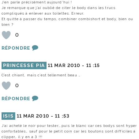
J’en parle précisément aujourd’hui !
Je remarque que j’ai oublié de citer le body dans les trucs
compliqués à enlever aux toilettes. Erreur.
Et quitte à passer du temps, combiner combishort et body, bien ou
bien ?
0
RÉPONDRE
PRINCESSE PIA
11 MAR 2010 -
11 :15
C’est chiant, mais c’est tellement beau …
0
RÉPONDRE
ISIS
11 MAR 2010 -
11 :53
J’ai acheté le noir pour tester….puis le blanc car ces bodys sont hyper
confortables… sauf pour le petit coin car les boutons sont difficiles à
clipper… il y en a 3 !!!