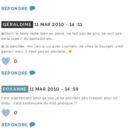
RÉPONDRE
GÉRALDINE
11 MAR 2010 -
14 :11
@Cccil: le body reste bien en place, ne fait pas de plis, ne sort pas
de la jupe / du pantalon etc…
@ la perchée: moi j’en ai un avec crochets, de chez le bourget. c’est
génial! mais il n’est pas en dentelle…
0
RÉPONDRE
ROXANNE
11 MAR 2010 -
14 :59
C’est exactement pour ça que je ne pourrais pas craquer pour un
body : c’est l’antonyme du mot pratique !!!
0
RÉPONDRE