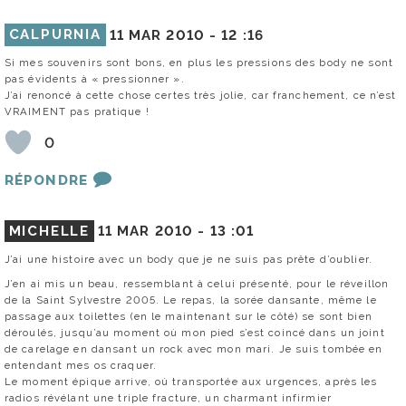
CALPURNIA
11 MAR 2010 -
12 :16
Si mes souvenirs sont bons, en plus les pressions des body ne sont
pas évidents à « pressionner ».
J’ai renoncé à cette chose certes très jolie, car franchement, ce n’est
VRAIMENT pas pratique !
0
RÉPONDRE
MICHELLE
11 MAR 2010 -
13 :01
J’ai une histoire avec un body que je ne suis pas prête d’oublier.
J’en ai mis un beau, ressemblant à celui présenté, pour le réveillon
de la Saint Sylvestre 2005. Le repas, la sorée dansante, même le
passage aux toilettes (en le maintenant sur le côté) se sont bien
déroulés, jusqu’au moment où mon pied s’est coincé dans un joint
de carelage en dansant un rock avec mon mari. Je suis tombée en
entendant mes os craquer.
Le moment épique arrive, où transportée aux urgences, après les
radios révélant une triple fracture, un charmant infirmier