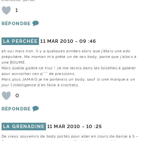
1
RÉPONDRE
LA PERCHÉE
11 MAR 2010 -
09 :46
ah oui mais non. Il y a quelques années alors que j’étais une ado
prépubère. Ma maman m’a prêté un de ses body, parce que j’allais à
une BOUME.
Mais quelle galère ce truc ! Je me revois dans les toilettes à galérer
pour accrocher ces p*** de pressions.
Mais plus JAMAIS je ne porterais un body, sauf si une marque a un
jour l’intelligence d’en faire à crochets.
0
RÉPONDRE
LA GRENADINE
11 MAR 2010 -
10 :25
De vieux souvenirs de body portés pour aller en cours de danse à 5 –