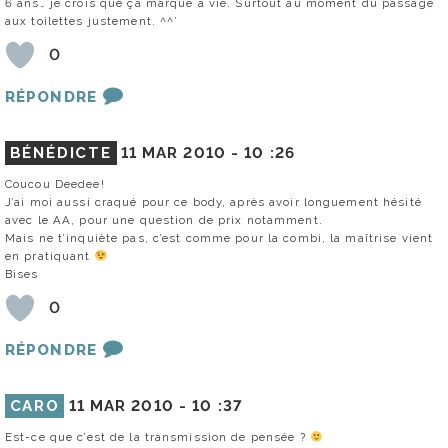
6 ans… je crois que ça marque à vie. Surtout au moment du passage
aux toilettes justement. ^^’
0
RÉPONDRE
BÉNÉDICTE
11 MAR 2010 -
10 :26
Coucou Deedee!
J’ai moi aussi craqué pour ce body, après avoir longuement hésité
avec le AA, pour une question de prix notamment.
Mais ne t’inquiète pas, c’est comme pour la combi, la maîtrise vient
en pratiquant
Bises
0
RÉPONDRE
CARO
11 MAR 2010 -
10 :37
Est-ce que c’est de la transmission de pensée ?