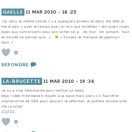
GAELLE
11 MAR 2010 -
18 :23
J’ai vécu la même chose il y a quelques années et dans ma tête je
me disais « avec le temps que j’ai mis aux toilettes + les joues roses
dues aux contorsions pour accrocher ce p…. de truc : en sortant… tout
le monde va penser que… « .
« Scusez le manque de glamour,
hein ».
0
RÉPONDRE
LA-BRUCETTE
11 MAR 2010 -
19 :36
Je suis trop flemmarde pour mettre un body…
déjà l’idée m’emballait moyen à la base mais alors s’il faut être
championne de GRS pour pouvoir le refermer, je préfère encore aller
me coucher.
ZZZZZ…
0