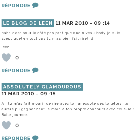
RÉPONDRE
LE BLOG DE LEEN
11 MAR 2010 -
09 :14
haha c’est pour le côté pas pratique que niveau body…je suis
sceptique! en tout cas tu m’as bien fait rire! :d
leen
0
RÉPONDRE
ABSOLUTELY GLAMOUROUS
11 MAR 2010 -
09 :15
Ah tu m’as fait mourir de rire avec ton anecdote des toilettes, tu
aurais pu gagner haut la main a ton propre concours avec celle-la!!
Belle journee.
0
RÉPONDRE