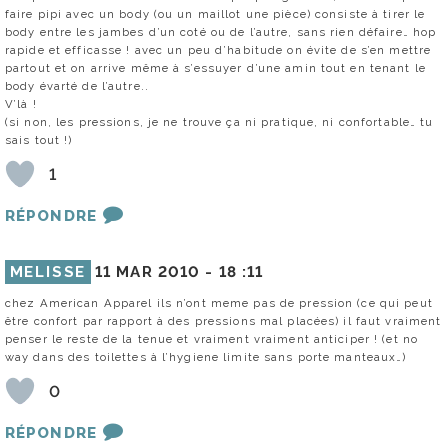
faire pipi avec un body (ou un maillot une pièce) consiste à tirer le
body entre les jambes d’un coté ou de l’autre, sans rien défaire… hop
rapide et efficasse ! avec un peu d’habitude on évite de s’en mettre
partout et on arrive même à s’essuyer d’une amin tout en tenant le
body évarté de l’autre..
V’là !
(si non, les pressions, je ne trouve ça ni pratique, ni confortable… tu
sais tout !)
1
RÉPONDRE
MELISSE
11 MAR 2010 -
18 :11
chez American Apparel ils n’ont meme pas de pression (ce qui peut
être confort par rapport à des pressions mal placées) il faut vraiment
penser le reste de la tenue et vraiment vraiment anticiper ! (et no
way dans des toilettes à l’hygiene limite sans porte manteaux…)
0
RÉPONDRE