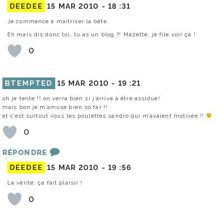
DEEDEE
15 MAR 2010 -
18 :31
Je commence à maîtriser la bête.
Eh mais dis donc toi, tu as un blog ?! Mazette, je file voir ça !
0
BTEMPTED
15 MAR 2010 -
19 :21
oh je tente !! on verra bien si j’arrive à être assidue!
mais bon je m’amuse bien so far !!
et c’est surtout vous les poulettes sandro qui m’avaient motivée !!
0
RÉPONDRE
DEEDEE
15 MAR 2010 -
19 :56
La vérité, ça fait plaisir !
0