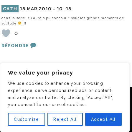
CATH
18 MAR 2010 -
10 :18
dans la série… tu aurais pu concourir pour les grands moments de
solitude
!!!
0
RÉPONDRE
LAISSER UN COMMENTAIRE
We value your privacy
Votre adresse e-mail ne sera pas publiée.
Les champs obligatoires sont indiqués avec
*
COMMENTAIRE
*
We use cookies to enhance your browsing
experience, serve personalized ads or content,
Nous utilisons des cookies pour vous garantir la meilleure
and analyze our traffic. By clicking "Accept All",
expérience sur notre site. Si vous continuez à utiliser ce
you consent to our use of cookies.
dernier, nous considérerons que vous acceptez l'utilisation des
cookies.
Customize
Reject All
Accept All
OK