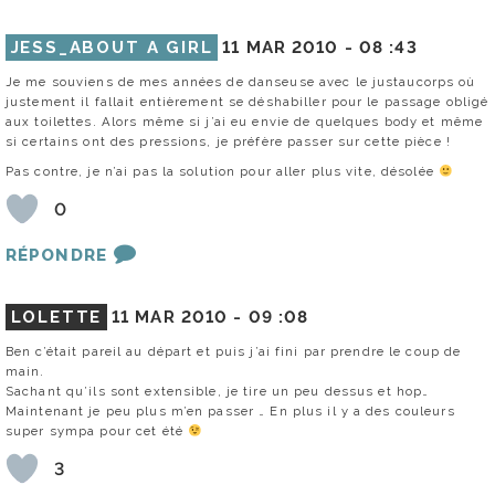
JESS_ABOUT A GIRL
11 MAR 2010 -
08 :43
Je me souviens de mes années de danseuse avec le justaucorps où
justement il fallait entièrement se déshabiller pour le passage obligé
aux toilettes. Alors même si j’ai eu envie de quelques body et même
si certains ont des pressions, je préfère passer sur cette pièce !
Pas contre, je n’ai pas la solution pour aller plus vite, désolée
0
RÉPONDRE
LOLETTE
11 MAR 2010 -
09 :08
Ben c’était pareil au départ et puis j’ai fini par prendre le coup de
main.
Sachant qu’ils sont extensible, je tire un peu dessus et hop…
Maintenant je peu plus m’en passer … En plus il y a des couleurs
super sympa pour cet été
3