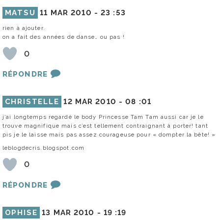
MATSU
11 MAR 2010 -
23 :53
rien à ajouter.
on a fait des années de danse… ou pas !
0
RÉPONDRE
CHRISTELLE
12 MAR 2010 -
08 :01
j’ai longtemps regardé le body Princesse Tam Tam aussi car je le
trouve magnifique mais c’est tellement contraignant à porter! tant
pis je le laisse mais pas assez courageuse pour « dompter la bête! »
leblogdecris.blogspot.com
0
RÉPONDRE
OPHISE
13 MAR 2010 -
19 :19