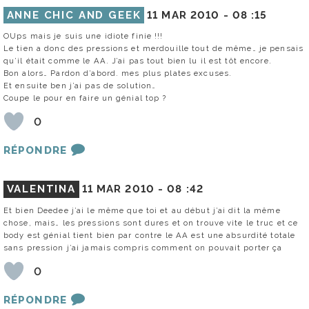
ANNE CHIC AND GEEK
11 MAR 2010 -
08 :15
OUps mais je suis une idiote finie !!!
Le tien a donc des pressions et merdouille tout de même… je pensais
qu’il était comme le AA. J’ai pas tout bien lu il est tôt encore.
Bon alors… Pardon d’abord. mes plus plates excuses.
Et ensuite ben j’ai pas de solution…
Coupe le pour en faire un génial top ?
0
RÉPONDRE
VALENTINA
11 MAR 2010 -
08 :42
Et bien Deedee j’ai le même que toi et au début j’ai dit la même
chose, mais… les pressions sont dures et on trouve vite le truc et ce
body est génial tient bien par contre le AA est une absurdité totale
sans pression j’ai jamais compris comment on pouvait porter ça
0
RÉPONDRE