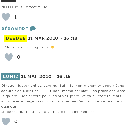
NO BODY is Perfect !!!! lol
1
RÉPONDRE
DEEDEE
11 MAR 2010 -
16 :18
Ah tu lis mon blog, toi ?!
0
LOHIZ
11 MAR 2010 -
16 :15
Dingue : justement aujourd’hui j’ai mis mon « premier body » (une
acquisition New Look) !!! Et bah, même constat : les pressions c’est
la galère ! Bon encore pour les ouvrir je trouve ça plutôt fun…mais
alors le refermage version contorsionnée c’est tout de suite moins
glamour !
Je pense qu’il faut juste un peu d’entraînement…^^
0