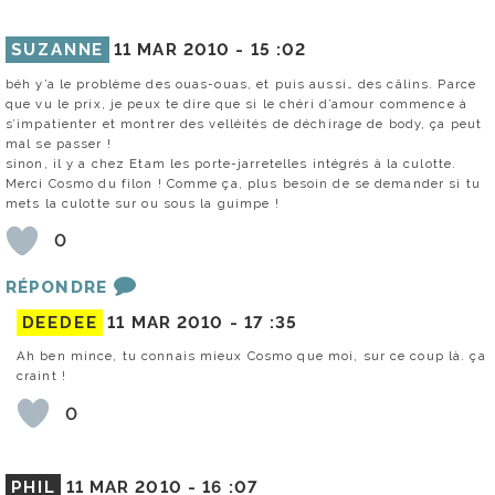
SUZANNE
11 MAR 2010 -
15 :02
béh y’a le problème des ouas-ouas, et puis aussi… des câlins. Parce
que vu le prix, je peux te dire que si le chéri d’amour commence à
s’impatienter et montrer des velléités de déchirage de body, ça peut
mal se passer !
sinon, il y a chez Etam les porte-jarretelles intégrés à la culotte.
Merci Cosmo du filon ! Comme ça, plus besoin de se demander si tu
mets la culotte sur ou sous la guimpe !
0
RÉPONDRE
DEEDEE
11 MAR 2010 -
17 :35
Ah ben mince, tu connais mieux Cosmo que moi, sur ce coup là. ça
craint !
0
PHIL
11 MAR 2010 -
16 :07