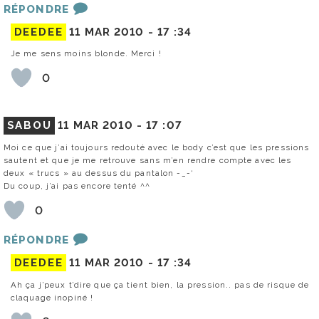
RÉPONDRE
DEEDEE
11 MAR 2010 -
17 :34
Je me sens moins blonde. Merci !
0
SABOU
11 MAR 2010 -
17 :07
Moi ce que j’ai toujours redouté avec le body c’est que les pressions
sautent et que je me retrouve sans m’en rendre compte avec les
deux « trucs » au dessus du pantalon -_-‘
Du coup, j’ai pas encore tenté ^^
0
RÉPONDRE
DEEDEE
11 MAR 2010 -
17 :34
Ah ça j’peux t’dire que ça tient bien, la pression.. pas de risque de
claquage inopiné !