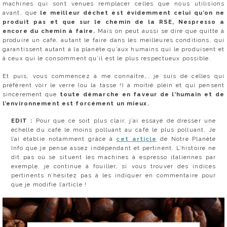
machines qui sont venues remplacer celles que nous utilisions
avant, que
le meilleur déchet est évidemment celui qu’on ne
produit pas et que sur le chemin de la RSE, Nespresso a
encore du chemin à faire.
Mais on peut aussi se dire que quitte à
produire un café, autant le faire dans les meilleures conditions, qui
garantissent autant à la planète qu’aux humains qui le produisent et
à ceux qui le consomment qu’il est le plus respectueux possible.
Et puis, vous commencez à me connaître…, je suis de celles qui
préfèrent voir le verre (ou la tasse !) à moitié plein et qui pensent
sincèrement que
toute démarche en faveur de l’humain et de
l’environnement est forcément un mieux.
EDIT :
Pour que ce soit plus clair, j’ai essayé de dresser une
échelle du café le moins polluant au café le plus polluant. Je
l’ai établie notamment grâce à
cet article
de Notre Planète
Info que je pense assez indépendant et pertinent. L’histoire ne
dit pas où se situent les machines à espresso italiennes par
exemple, je continue à fouiller, si vous trouver des indices
pertinents n’hésitez pas à les indiquer en commentaire pour
que je modifie l’article !