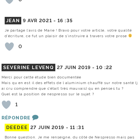
JEAN
9 AVR 2021 -
16 :35
Je partage l’avis de Marie ! Bravo pour votre article, votre qualité
d’écriture, ce fut un plaisir de s’instruire à travers votre prose
0
SEVERINE LEVENQ
27 JUIN 2019 -
10 :22
Merci pour cette étude bien documentée
Mais qu en est il des effets de l aluminium chauffé sur notre santé (j
ai cru comprendre que c’était très mauvais) qu en penses tu ?
Quel est la position de nespresso sur le sujet ?
1
RÉPONDRE
DEEDEE
27 JUIN 2019 -
11 :31
Bonne question. Je me renseigne, du côté de Nespresso mais pas