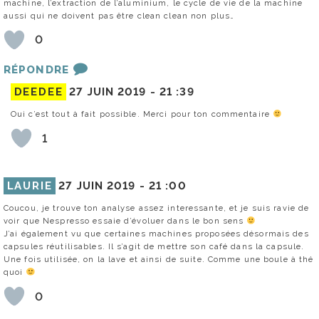
machine, l’extraction de l’aluminium, le cycle de vie de la machine
aussi qui ne doivent pas être clean clean non plus…
0
RÉPONDRE
DEEDEE
27 JUIN 2019 -
21 :39
Oui c’est tout à fait possible. Merci pour ton commentaire
1
LAURIE
27 JUIN 2019 -
21 :00
Coucou, je trouve ton analyse assez interessante, et je suis ravie de
voir que Nespresso essaie d’évoluer dans le bon sens
J’ai également vu que certaines machines proposées désormais des
capsules réutilisables. Il s’agit de mettre son café dans la capsule.
Une fois utilisée, on la lave et ainsi de suite. Comme une boule à thé
quoi
0