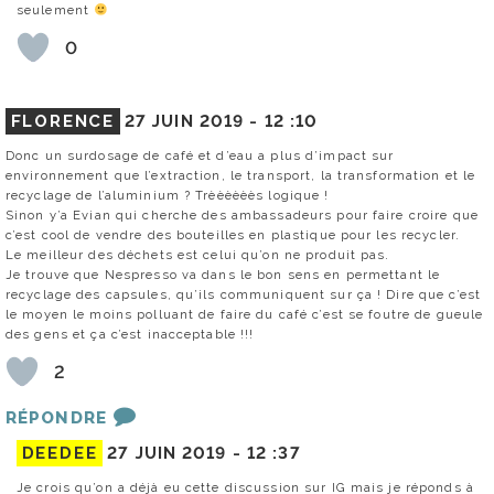
seulement
0
FLORENCE
27 JUIN 2019 -
12 :10
Donc un surdosage de café et d’eau a plus d’impact sur
environnement que l’extraction, le transport, la transformation et le
recyclage de l’aluminium ? Trèèèèèès logique !
Sinon y’a Evian qui cherche des ambassadeurs pour faire croire que
c’est cool de vendre des bouteilles en plastique pour les recycler.
Le meilleur des déchets est celui qu’on ne produit pas.
Je trouve que Nespresso va dans le bon sens en permettant le
recyclage des capsules, qu’ils communiquent sur ça ! Dire que c’est
le moyen le moins polluant de faire du café c’est se foutre de gueule
des gens et ça c’est inacceptable !!!
2
RÉPONDRE
DEEDEE
27 JUIN 2019 -
12 :37
Je crois qu’on a déjà eu cette discussion sur IG mais je réponds à