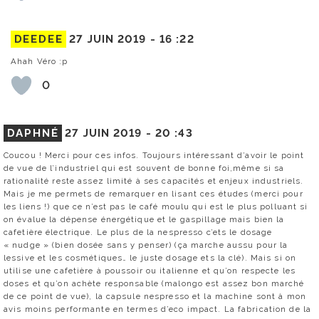
DEEDEE
27 JUIN 2019 -
16 :22
Ahah Véro :p
0
DAPHNÉ
27 JUIN 2019 -
20 :43
Coucou ! Merci pour ces infos. Toujours intéressant d’avoir le point
de vue de l’industriel qui est souvent de bonne foi,même si sa
rationalité reste assez limité à ses capacités et enjeux industriels.
Mais je me permets de remarquer en lisant ces études (merci pour
les liens !) que ce n’est pas le café moulu qui est le plus polluant si
on évalue la dépense énergétique et le gaspillage mais bien la
cafetière électrique. Le plus de la nespresso c’ets le dosage
« nudge » (bien dosée sans y penser) (ça marche aussu pour la
lessive et les cosmétiques… le juste dosage ets la clé). Mais si on
utilise une cafetière à poussoir ou italienne et qu’on respecte les
doses et qu’on achète responsable (malongo est assez bon marché
de ce point de vue), la capsule nespresso et la machine sont à mon
avis moins performante en termes d’eco impact. La fabrication de la