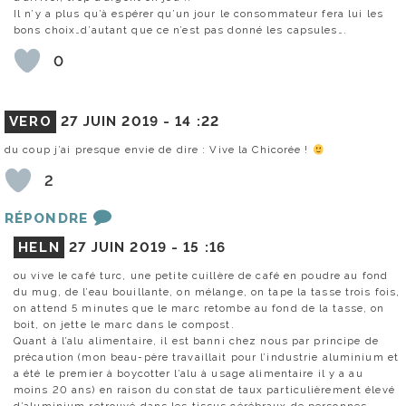
Il n’y a plus qu’à espérer qu’un jour le consommateur fera lui les
bons choix…d’autant que ce n’est pas donné les capsules….
0
VERO
27 JUIN 2019 -
14 :22
du coup j’ai presque envie de dire : Vive la Chicorée !
2
RÉPONDRE
HELN
27 JUIN 2019 -
15 :16
ou vive le café turc, une petite cuillère de café en poudre au fond
du mug, de l’eau bouillante, on mélange, on tape la tasse trois fois,
on attend 5 minutes que le marc retombe au fond de la tasse, on
boit, on jette le marc dans le compost.
Quant à l’alu alimentaire, il est banni chez nous par principe de
précaution (mon beau-père travaillait pour l’industrie aluminium et
a été le premier à boycotter l’alu à usage alimentaire il y a au
moins 20 ans) en raison du constat de taux particulièrement élevé
d’aluminium retrouvé dans les tissus cérébraux de personnes