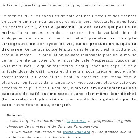
(Attention, breaking news assez dingue, vous voilà prévenus !)
Le sachiez-tu ? Les capsules de café ont beau produire des déchets
en aluminium non négligeables et pas encore recyclables dans tous
les centres de tri,
c’est aujourd’hui un des cafés qui pollue le
moins.
La raison est simple : pour connaître le véritable impact
écologique du café, il faut en effet
prendre en compte
l’intégralité de son cycle de vie, de sa production jusqu’à la
décharge.
Or, ce qui pollue le plus dans le café, c’est la culture du
café elle-même : la production de café représente près de la moitié
de l’empreinte carbone d’une tasse de café Nespresso. Jusque là,
vous me suivez. Ce qu’on sait moins, c’est qu’avec une capsule, on a
la juste dose de café, d’eau et d’énergie pour préparer notre café,
contrairement au café filtre, dont la cafetière est réchauffée à
plusieurs reprises et dans laquelle on met souvent plus de café que
nécessaire et plus d’eau
. Résultat,
l’impact environnemental des
capsules de café est moindre, quand bien même leur déchet
(la capsule) est plus visible que les déchets générés par le
café filtre (café, eau, énergie).
Sources :
– C’est ce que note notamment
Alfred Hill
, un professeur en génie
chimique de l’université de Bath au Royaume-Uni
– A lire aussi, cet article de
Notre Planète
qui se penche sur le
cycle complet de la production du café