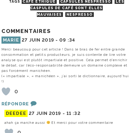
TAGS
CAFE ETHIQUE
CAPSULES NESPRESSO
LES
CASPULES DE CAFÉ SONT ELLES
MAUVAISES
NESPRESSO
COMMENTAIRES
MARIE
27 JUIN 2019 -
09 :34
Merci beaucoup pour cet article ! Dans le bras de fer entre grande
consommation et petits producteurs, je suis contente de lire votre
analyse qui est plutôt impartiale et positive. Cela permet d’enrichir
le débat, car l’éco-responsabilité demeure un domaine complexe et
pas forcément manichéen.
(« impartiale », « manichéen », j’ai sorti le dictionnaire, aujourd’hui
!)
0
RÉPONDRE
DEEDEE
27 JUIN 2019 -
11 :32
ahah ça marche aussi
Et merci pour votre commentaire
0