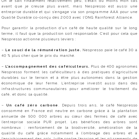
On le sait finalement relativement peu, c’était du moins mon cas
avant que je creuse plus avant, mais Nespresso est aussi une
entreprise durable et qui s’engage via son programme AAA pour une
Qualité Durable co-conçu dès 2003 avec l’ONG Rainforest Alliance.
Pour garantir la production d’un café de haute qualité sur le long
terme, il faut que la production soit responsable. C’est pour cela que
Nespresso actionne plusieurs leviers :
–
Le souci de la rémunération juste.
Nespresso paie le café 30 à
40 % plus cher que le prix du marché.
–
L’accompagnement des caféiculteurs.
Plus de 400 agronomes
Nespresso forment les caféiculteurs à des pratiques d’agriculture
durables sur le terrain et à être plus autonomes dans la gestion
économique de leur ferme. L’entreprise investit aussi dans des
infrastructures communautaires pour améliorer le traitement du
café, et donc sa qualité.
–
Un café zéro carbone
. Depuis trois ans, le café Nespresso
consommé en France est neutre en carbone grâce à la plantation
annuelle de 500 000 arbres au cœur des fermes de café avec
l’entreprise sociale PUR projet. Les bénéfices des arbres sont
nombreux : renforcement de la biodiversité, amélioration de la
qualité du café grâce notamment à l’ombrage des arbres et à
l’enrichissement des sols, lutte contre l’érosion et les glissements de