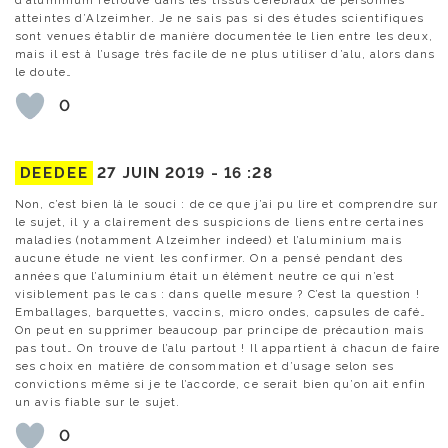
atteintes d’Alzeimher. Je ne sais pas si des études scientifiques
sont venues établir de manière documentée le lien entre les deux,
mais il est à l’usage très facile de ne plus utiliser d’alu, alors dans
le doute…
0
DEEDEE
27 JUIN 2019 -
16 :28
Non, c’est bien là le souci : de ce que j’ai pu lire et comprendre sur
le sujet, il y a clairement des suspicions de liens entre certaines
maladies (notamment Alzeimher indeed) et l’aluminium mais
aucune étude ne vient les confirmer. On a pensé pendant des
années que l’aluminium était un élément neutre ce qui n’est
visiblement pas le cas : dans quelle mesure ? C’est la question !
Emballages, barquettes, vaccins, micro ondes, capsules de café…
On peut en supprimer beaucoup par principe de précaution mais
pas tout… On trouve de l’alu partout ! Il appartient à chacun de faire
ses choix en matière de consommation et d’usage selon ses
convictions même si je te l’accorde, ce serait bien qu’on ait enfin
un avis fiable sur le sujet.
0