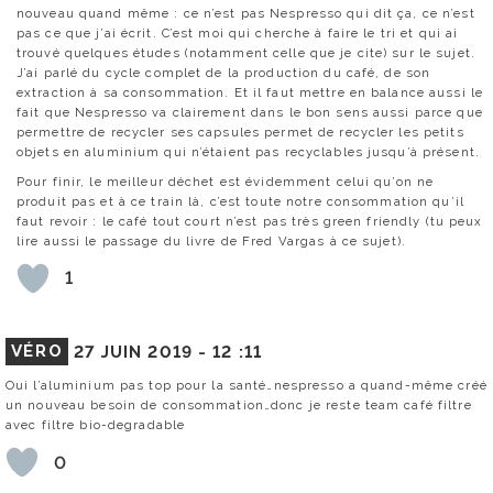
nouveau quand même : ce n’est pas Nespresso qui dit ça, ce n’est
pas ce que j’ai écrit. C’est moi qui cherche à faire le tri et qui ai
trouvé quelques études (notamment celle que je cite) sur le sujet.
J’ai parlé du cycle complet de la production du café, de son
extraction à sa consommation. Et il faut mettre en balance aussi le
fait que Nespresso va clairement dans le bon sens aussi parce que
permettre de recycler ses capsules permet de recycler les petits
objets en aluminium qui n’étaient pas recyclables jusqu’à présent.
Pour finir, le meilleur déchet est évidemment celui qu’on ne
produit pas et à ce train là, c’est toute notre consommation qu’il
faut revoir : le café tout court n’est pas très green friendly (tu peux
lire aussi le passage du livre de Fred Vargas à ce sujet).
1
VÉRO
27 JUIN 2019 -
12 :11
Oui l’aluminium pas top pour la santé…nespresso a quand-même créé
un nouveau besoin de consommation…donc je reste team café filtre
avec filtre bio-degradable
0