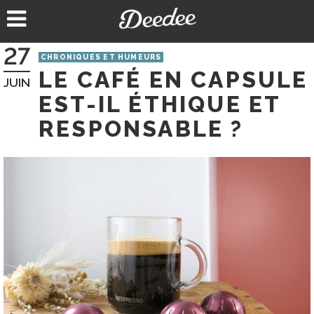
Aller
au
contenu
27
CHRONIQUES ET HUMEURS
LE CAFÉ EN CAPSULE
JUIN
EST-IL ÉTHIQUE ET
RESPONSABLE ?