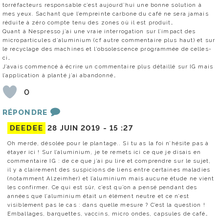
torréfacteurs responsable c’est aujourd’hui une bonne solution à
mes yeux. Sachant que l’empreinte carbone du café ne sera jamais
réduite à zéro compte tenu des zones où il est produit…
Quant à Nespresso j’ai une vraie interrogation sur l’impact des
microparticules d’aluminium (cf autre commentaire plus haut) et sur
le recyclage des machines et l’obsolescence programmée de celles-
ci…
J’avais commencé à écrire un commentaire plus détaillé sur IG mais
l’application à planté j’ai abandonné…
0
RÉPONDRE
DEEDEE
28 JUIN 2019 -
15 :27
Oh merde, désolée pour le plantage.. Si tu as la foi n’hésite pas à
étayer ici ! Sur l’aluminium, je te remets ici ce que je disais en
commentaire IG : de ce que j’ai pu lire et comprendre sur le sujet,
il y a clairement des suspicions de liens entre certaines maladies
(notamment Alzeimher) et l’aluminium mais aucune étude ne vient
les confirmer. Ce qui est sûr, c’est qu’on a pensé pendant des
années que l’aluminium était un élément neutre et ce n’est
visiblement pas le cas : dans quelle mesure ? C’est la question !
Emballages, barquettes, vaccins, micro ondes, capsules de café…