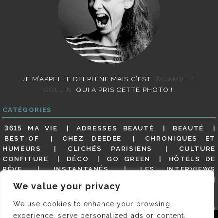
JE M’APPELLE DELPHINE MAIS C’EST
©CAMILLE
COLLIN
QUI A PRIS CETTE PHOTO !
CATÉGORIES
3615 MA VIE
ADRESSES BEAUTÉ
BEAUTÉ
BEST-OF
CHEZ DEEDEE
CHRONIQUES ET
HUMEURS
CLICHÉS PARISIENS
CULTURE
CONFITURE
DÉCO
GO GREEN
HÔTELS DE
RÊVE
INSTANTANÉS
LES INTERVIEWS
PARISIENNES
LIFESTYLE
LOOKS
MATERNITÉ
We value your privacy
MES ADRESSES
MODE
NON CLASSÉ
OLDIES
(BUT GOODIES)
PAR ICI LE MAGOT !
PARIS CITY-
We use cookies to enhance your browsing
GUIDE
PARIS EN PHOTOS
RESTAURANTS
experience, serve personalized ads or content,