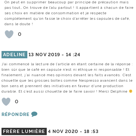
On peut en supprimer beaucoup par principe de précaution mais
pas tout… On trouve de l’alu partout ! Il appartient à chacun de faire
ses choix en matière de consommation et je respecte
complètement qu’on fasse le choix d’arrêter les capsules de café,
dans le doute !
0
ADELINE
13 NOV 2019 -
14 :24
J’ai commencé la lecture de l’article en étant certaine de la réponse :
bien sûr que le café en capsule n’est ni éthique ni responsable ! Et
finalement, j’ai nuancé mes opinions devant les faits avancés. C’est
chouette que les grosses boîtes comme Nespresso avancent dans le
bon sens et prennent des initiatives en faveur d’une production
durable. Et c’est aussi chouette de le faire savoir ! Merci Delphine
0
RÉPONDRE
FRÈRE LUMIÈRE
4 NOV 2020 -
18 :53