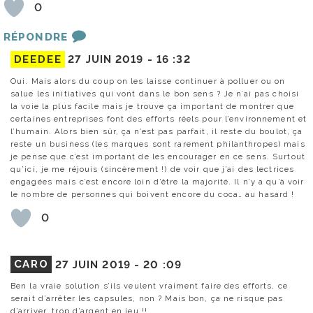
0
RÉPONDRE
DEEDEE
27 JUIN 2019 -
16 :32
Oui. Mais alors du coup on les laisse continuer à polluer ou on
salue les initiatives qui vont dans le bon sens ? Je n’ai pas choisi
la voie la plus facile mais je trouve ça important de montrer que
certaines entreprises font des efforts réels pour l’environnement et
l’humain. Alors bien sûr, ça n’est pas parfait, il reste du boulot, ça
reste un business (les marques sont rarement philanthropes) mais
je pense que c’est important de les encourager en ce sens. Surtout
qu’ici, je me réjouis (sincèrement !) de voir que j’ai des lectrices
engagées mais c’est encore loin d’être la majorité. Il n’y a qu’à voir
le nombre de personnes qui boivent encore du coca… au hasard !
0
CARO
27 JUIN 2019 -
20 :09
Ben la vraie solution s’ils veulent vraiment faire des efforts, ce
serait d’arrêter les capsules, non ? Mais bon, ça ne risque pas
d’arriver, trop d’argent en jeu !!