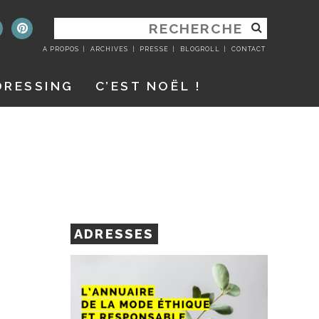
RECHERCHER
:
A PROPOS
ARCHIVES
PRESSE
BLOGROLL
CONTACT
DRESSING
C’EST NOËL !
ADRESSES