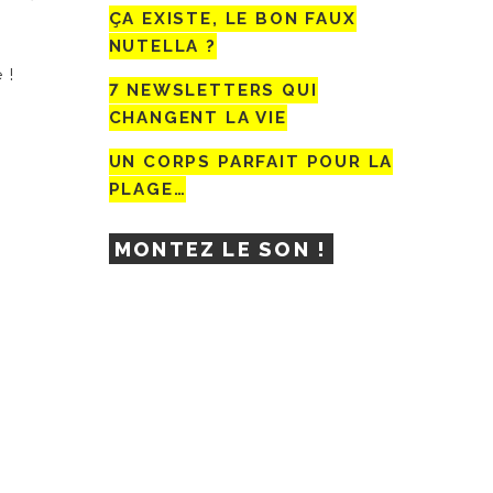
ÇA EXISTE, LE BON FAUX
NUTELLA ?
 !
7 NEWSLETTERS QUI
CHANGENT LA VIE
UN CORPS PARFAIT POUR LA
PLAGE…
MONTEZ LE SON !