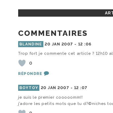
ART
COMMENTAIRES
BLANDINE
20 JAN 2007 -
12 :06
Trop fort je commente cet article ? 12h10 a
0
RÉPONDRE
BOYTOY
20 JAN 2007 -
12 :07
je suis le premier cooooomm!!
j’adore les petits mots que tu d?©niches tout