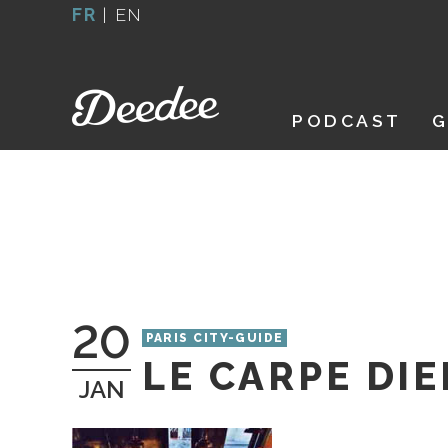
Aller
FR
|
EN
au
contenu
PODCAST
G
20
PARIS CITY-GUIDE
LE CARPE DI
JAN