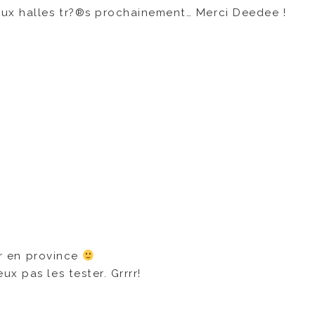
aux halles tr?®s prochainement… Merci Deedee !
ter en province
x pas les tester. Grrrr!