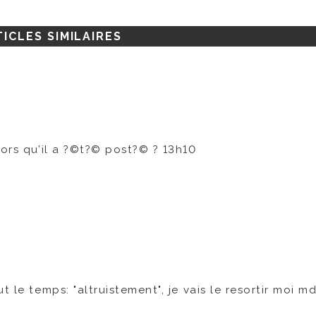
ICLES SIMILAIRES
lors qu’il a ?©t?© post?© ? 13h10
 le temps: "altruistement", je vais le resortir moi md