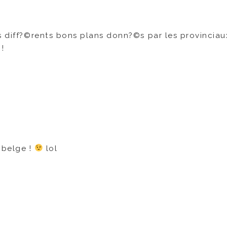
s diff?©rents bons plans donn?©s par les provinciau
!
e belge !
lol