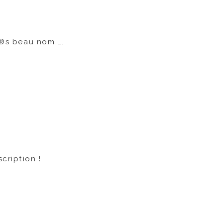
r?®s beau nom ….
cription !