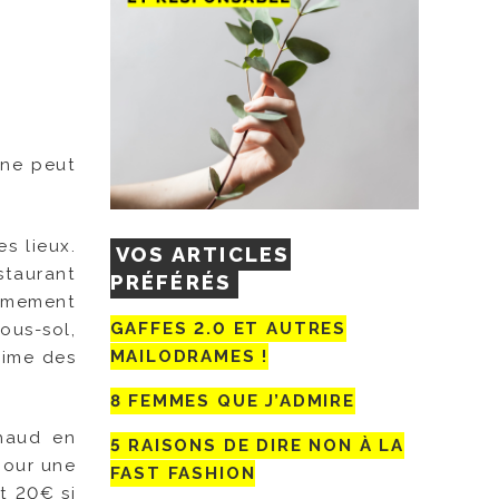
 ne peut
s lieux.
VOS ARTICLES
staurant
PRÉFÉRÉS
rêmement
GAFFES 2.0 ET AUTRES
ous-sol,
MAILODRAMES !
nime des
8 FEMMES QUE J’ADMIRE
chaud en
5 RAISONS DE DIRE NON À LA
 pour une
FAST FASHION
t 20€ si