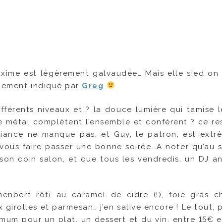
axime est légèrement galvaudée… Mais elle sied on
istement indiqué par
Greg
fférents niveaux et ? la douce lumière qui tamise le
e métal complètent l’ensemble et confèrent ? ce re
mbiance ne manque pas, et Guy, le patron, est ext
vous faire passer une bonne soirée. A noter qu’au s
son coin salon, et que tous les vendredis, un DJ a
menbert rôti au caramel de cidre (!), foie gras 
 girolles et parmesan… j’en salive encore ! Le tout,
m pour un plat, un dessert et du vin, entre 15€ e