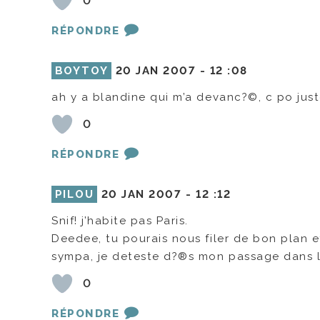
0
RÉPONDRE
BOYTOY
20 JAN 2007 -
12 :08
ah y a blandine qui m’a devanc?©, c po juste
0
RÉPONDRE
PILOU
20 JAN 2007 -
12 :12
Snif! j’habite pas Paris.
Deedee, tu pourais nous filer de bon plan et 
sympa, je deteste d?®s mon passage dans l
0
RÉPONDRE