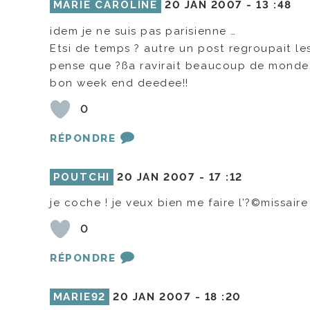
MARIE CAROLINE
20 JAN 2007 -
13 :48
idem je ne suis pas parisienne …
Etsi de temps ? autre un post regroupait le
pense que ?ßa ravirait beaucoup de monde 
bon week end deedee!!
0
RÉPONDRE
POUTCHI
20 JAN 2007 -
17 :12
je coche ! je veux bien me faire l’?©missair
0
RÉPONDRE
MARIE92
20 JAN 2007 -
18 :20