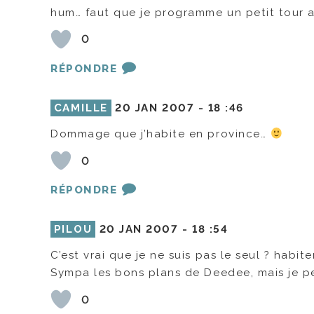
hum… faut que je programme un petit tour 
0
RÉPONDRE
CAMILLE
20 JAN 2007 -
18 :46
Dommage que j’habite en province…
0
RÉPONDRE
PILOU
20 JAN 2007 -
18 :54
C’est vrai que je ne suis pas le seul ? habi
Sympa les bons plans de Deedee, mais je peu
0