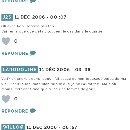
RÉPONDRE
J2S
11 DÉC 2006 -
00 :07
OK avec Rob, service pas top.
J’ai remarqué que c’était souvent le cas dans le quartier.
0
RÉPONDRE
LAROUQUINE
11 DÉC 2006 -
03 :36
Voil? un endroit dans lequel j’ai passé de nombreuses heures de ma
vie.. Et tu le résumes bien mieux que je ne l’aurai fait. Mais au
moins, cel? confirme que tu es une femme de gout.
0
RÉPONDRE
WILLOØ
11 DÉC 2006 -
06 :57