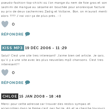
pseudo-fashion-top-chichi où l’on mange du nem de foie gras et son
sashimi de mangue au sésame en bouchée pour anorexique facturé
au prix de deux cachemires Zadig et Voltaire… Bon, on m’aurait menti
alors ???? J’irai voir ça de plus près..:-)
0
RÉPONDRE
KISS MP3
19 DÉC 2006 -
11 :29
Salut! C’est une site tres interesant! J’aime bien cet article. Je sais,
qu’il y a une site avec les plus neuvelles mp3 chansons. C’est tres
interesant!!!
0
RÉPONDRE
CHLOE
15 JAN 2008 -
18 :48
Merci pour cette adresse car trouver des restos sympas et
accessibles dans le 8ème c’est pas facile. Ah et je cherche toujours