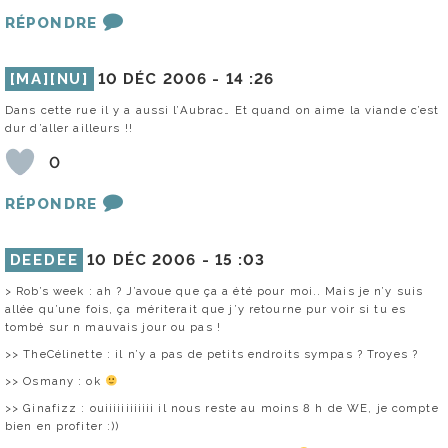
RÉPONDRE
[MA][NU]
10 DÉC 2006 -
14 :26
Dans cette rue il y a aussi l’Aubrac… Et quand on aime la viande c’est
dur d’aller ailleurs !!
0
RÉPONDRE
DEEDEE
10 DÉC 2006 -
15 :03
> Rob’s week : ah ? J’avoue que ça a été pour moi.. Mais je n’y suis
allée qu’une fois, ça mériterait que j’y retourne pur voir si tu es
tombé sur n mauvais jour ou pas !
>> TheCélinette : il n’y a pas de petits endroits sympas ? Troyes ?
>> Osmany : ok
>> Ginafizz : ouiiiiiiiiiiii il nous reste au moins 8 h de WE, je compte
bien en profiter :))