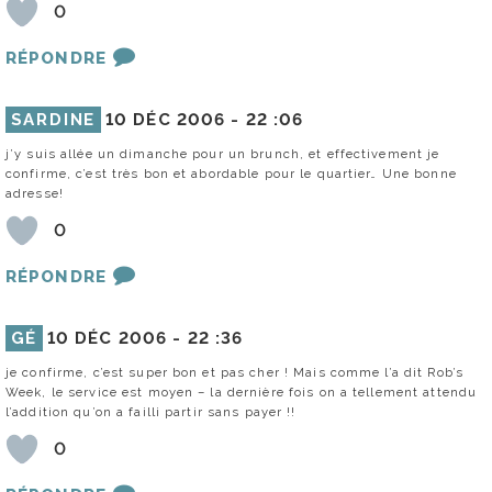
0
RÉPONDRE
SARDINE
10 DÉC 2006 -
22 :06
j’y suis allée un dimanche pour un brunch, et effectivement je
confirme, c’est très bon et abordable pour le quartier… Une bonne
adresse!
0
RÉPONDRE
GÉ
10 DÉC 2006 -
22 :36
je confirme, c’est super bon et pas cher ! Mais comme l’a dit Rob’s
Week, le service est moyen – la dernière fois on a tellement attendu
l’addition qu’on a failli partir sans payer !!
0