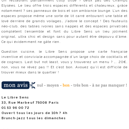
Un restaurant plaisamment cosy situé ? deux pas des Champs
Elysées. Le lieu offre trois espaces différents et chaleureux, grâce
notamment ? ses panneaux de bois et son ambiance lounge. L’un des
espaces propose même une sorte de lit carré entourant une table et
lové derrière de grands voilages… J’adore le concept ! Des fauteuils
néo-club, des tables ivoires sans nappes et des espaces privatisés
complètent l’ensemble et font du Libre Sens un lieu joliment
original, ultra chic et design sans pour autant être dépouvu d’âme.
Ce qui évidemment ne gâte rien.
Question cuisine, le Libre Sens propose une carte française
inventive et conviviale accompagnée d’un large choix de cocktails et
de cognacs. Last but not least, vous y trouverez un menu ? …. 20€,
non, vous ne rêvez pas !! Et c’est bon. Avouez qu’il est difficile de
trouver mieux dans le quartier !
Le Libre Sens
33, Rue Marbeuf 75008 Paris
01 53 96 00 72
Ouvert tous les jours de 10h ? 4h
Brunch-jazz tous les dimanches