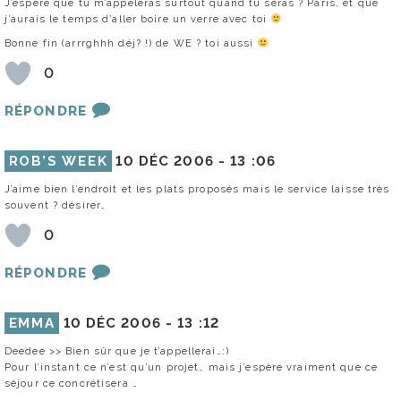
J’espère que tu m’appeleras surtout quand tu seras ? Paris, et que
j’aurais le temps d’aller boire un verre avec toi
Bonne fin (arrrghhh déj? !) de WE ? toi aussi
0
RÉPONDRE
ROB’S WEEK
10 DÉC 2006 -
13 :06
J’aime bien l’endroit et les plats proposés mais le service laisse très
souvent ? désirer…
0
RÉPONDRE
EMMA
10 DÉC 2006 -
13 :12
Deedee >> Bien sûr que je t’appellerai…:)
Pour l’instant ce n’est qu’un projet… mais j’espère vraiment que ce
séjour ce concrétisera …