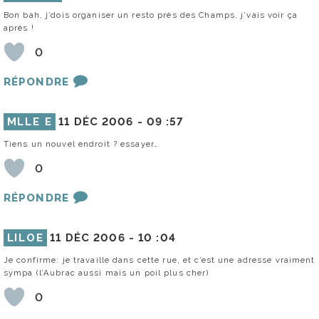
Bon bah, j’dois organiser un resto près des Champs, j’vais voir ça
après !
0
RÉPONDRE
MLLE E
11 DÉC 2006 -
09 :57
Tiens un nouvel endroit ? essayer…
0
RÉPONDRE
LILOE
11 DÉC 2006 -
10 :04
Je confirme: je travaille dans cette rue, et c’est une adresse vraiment
sympa (l’Aubrac aussi mais un poil plus cher)
0