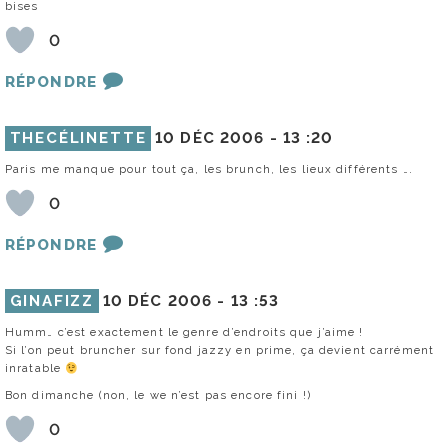
bises
0
RÉPONDRE
THECÉLINETTE
10 DÉC 2006 -
13 :20
Paris me manque pour tout ça, les brunch, les lieux différents ….
0
RÉPONDRE
GINAFIZZ
10 DÉC 2006 -
13 :53
Humm… c’est exactement le genre d’endroits que j’aime !
Si l’on peut bruncher sur fond jazzy en prime, ça devient carrément
inratable
Bon dimanche (non, le we n’est pas encore fini !)
0