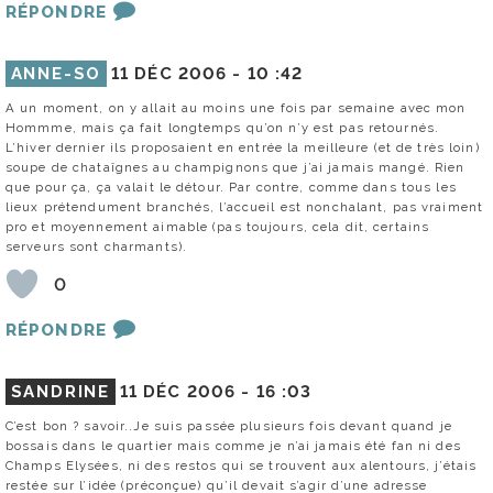
RÉPONDRE
ANNE-SO
11 DÉC 2006 -
10 :42
A un moment, on y allait au moins une fois par semaine avec mon
Hommme, mais ça fait longtemps qu’on n’y est pas retournés.
L’hiver dernier ils proposaient en entrée la meilleure (et de très loin)
soupe de chataîgnes au champignons que j’ai jamais mangé. Rien
que pour ça, ça valait le détour. Par contre, comme dans tous les
lieux prétendument branchés, l’accueil est nonchalant, pas vraiment
pro et moyennement aimable (pas toujours, cela dit, certains
serveurs sont charmants).
0
RÉPONDRE
SANDRINE
11 DÉC 2006 -
16 :03
C’est bon ? savoir..Je suis passée plusieurs fois devant quand je
bossais dans le quartier mais comme je n’ai jamais été fan ni des
Champs Elysées, ni des restos qui se trouvent aux alentours, j’étais
restée sur l’idée (préconçue) qu’il devait s’agir d’une adresse