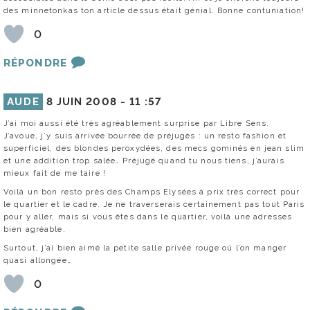
des minnetonkas ton article dessus était génial. Bonne contuniation!
0
RÉPONDRE
AUDE
8 JUIN 2008 -
11 :57
J’ai moi aussi été très agréablement surprise par Libre Sens.
J’avoue, j’y suis arrivée bourrée de préjugés : un resto fashion et
superficiel, des blondes peroxydées, des mecs gominés en jean slim
et une addition trop salée… Préjugé quand tu nous tiens, j’aurais
mieux fait de me taire !
Voilà un bon resto près des Champs Elysées à prix très correct pour
le quartier et le cadre. Je ne traverserais certainement pas tout Paris
pour y aller, mais si vous êtes dans le quartier, voilà une adresses
bien agréable.
Surtout, j’ai bien aimé la petite salle privée rouge où l’on manger
quasi allongée…
0