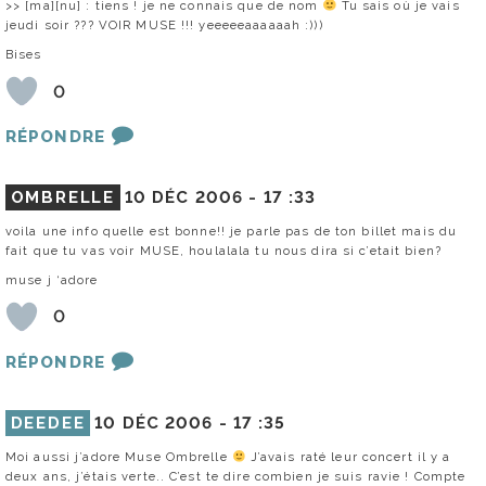
>> [ma][nu] : tiens ! je ne connais que de nom
Tu sais où je vais
jeudi soir ??? VOIR MUSE !!! yeeeeeaaaaaah :)))
Bises
0
RÉPONDRE
OMBRELLE
10 DÉC 2006 -
17 :33
voila une info quelle est bonne!! je parle pas de ton billet mais du
fait que tu vas voir MUSE, houlalala tu nous dira si c’etait bien?
muse j ‘adore
0
RÉPONDRE
DEEDEE
10 DÉC 2006 -
17 :35
Moi aussi j’adore Muse Ombrelle
J’avais raté leur concert il y a
deux ans, j’étais verte.. C’est te dire combien je suis ravie ! Compte