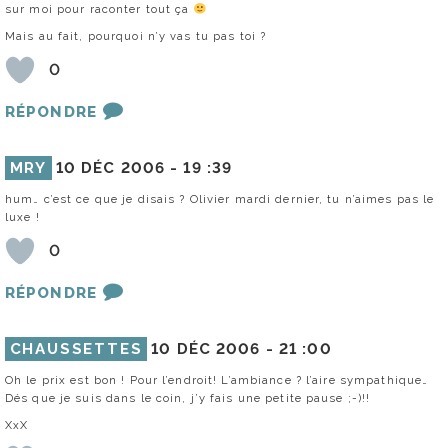
sur moi pour raconter tout ça
Mais au fait, pourquoi n’y vas tu pas toi ?
0
RÉPONDRE
MRY
10 DÉC 2006 -
19 :39
hum… c’est ce que je disais ? Olivier mardi dernier, tu n’aimes pas le
luxe !
0
RÉPONDRE
CHAUSSETTES
10 DÉC 2006 -
21 :00
Oh le prix est bon ! Pour l’endroit! L’ambiance ? l’aire sympathique…
Dés que je suis dans le coin, j’y fais une petite pause ;-)!!
XxX