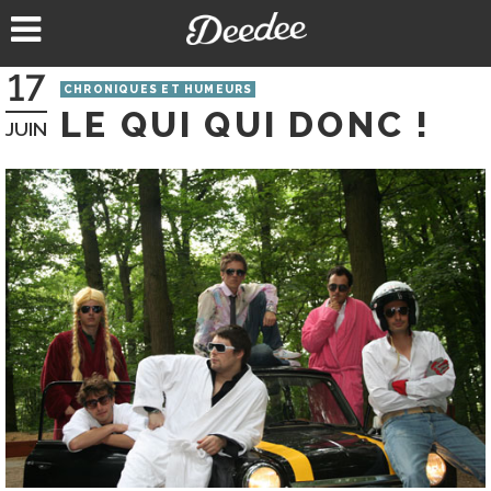
Aller
au
contenu
17
CHRONIQUES ET HUMEURS
LE QUI QUI DONC !
JUIN