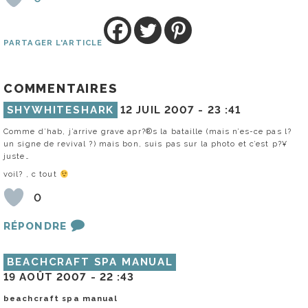
PARTAGER L'ARTICLE
COMMENTAIRES
SHYWHITESHARK
12 JUIL 2007 -
23 :41
Comme d’hab, j’arrive grave apr?®s la bataille (mais n’es-ce pas l?
un signe de revival ?) mais bon, suis pas sur la photo et c’est p?¥
juste…
voil? , c tout
0
RÉPONDRE
BEACHCRAFT SPA MANUAL
19 AOÛT 2007 -
22 :43
beachcraft spa manual