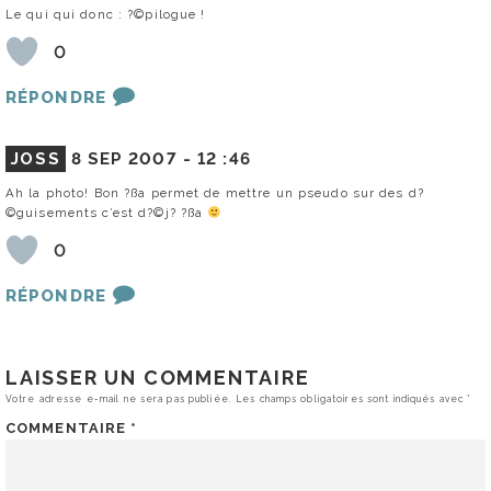
Le qui qui donc : ?©pilogue !
0
RÉPONDRE
JOSS
8 SEP 2007 -
12 :46
Ah la photo! Bon ?ßa permet de mettre un pseudo sur des d?
©guisements c’est d?©j? ?ßa
0
RÉPONDRE
LAISSER UN COMMENTAIRE
Votre adresse e-mail ne sera pas publiée.
Les champs obligatoires sont indiqués avec
*
COMMENTAIRE
*