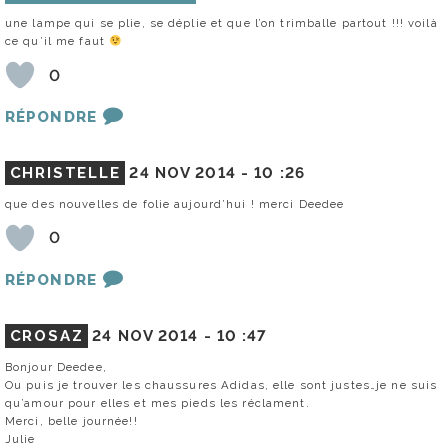
une lampe qui se plie, se déplie et que l’on trimballe partout !!! voilà
ce qu’il me faut
0
RÉPONDRE
CHRISTELLE
24 NOV 2014 -
10 :26
que des nouvelles de folie aujourd’hui ! merci Deedee
0
RÉPONDRE
CROSAZ
24 NOV 2014 -
10 :47
Bonjour Deedee,
Ou puis je trouver les chaussures Adidas, elle sont justes…je ne suis
qu’amour pour elles et mes pieds les réclament.
Merci, belle journée!!
Julie