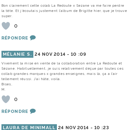
Bon clairement cette colab La Redoute x Sezane va me faire perdre
la tête. Et j’écoutais justement l’album de Brigitte hier, que je trouve
super.
0
RÉPONDRE
MÉLANIE S.
24 NOV 2014 -
10 :09
Vivement la mise en vente de la collaboration entre La Redoute et
Sézane. Habituellement, je suis relativement déçue par toutes ces
collab grandes marques x grandes enseignes, mais là, ça a l’air
tellement réussi. J’ai hâte, voila.
Bises,
M.
0
RÉPONDRE
LAURA DE MINIMALL
24 NOV 2014 -
10 :23