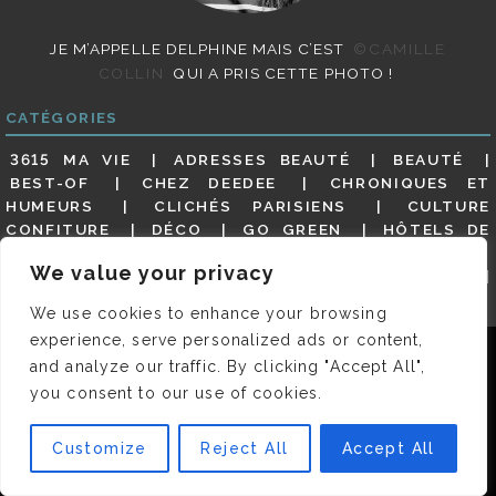
JE M’APPELLE DELPHINE MAIS C’EST
©CAMILLE
COLLIN
QUI A PRIS CETTE PHOTO !
CATÉGORIES
3615 MA VIE
ADRESSES BEAUTÉ
BEAUTÉ
BEST-OF
CHEZ DEEDEE
CHRONIQUES ET
HUMEURS
CLICHÉS PARISIENS
CULTURE
CONFITURE
DÉCO
GO GREEN
HÔTELS DE
RÊVE
INSTANTANÉS
LES INTERVIEWS
We value your privacy
PARISIENNES
LIFESTYLE
LOOKS
MATERNITÉ
MES ADRESSES
MODE
NON CLASSÉ
OLDIES
We use cookies to enhance your browsing
(BUT GOODIES)
PAR ICI LE MAGOT !
PARIS CITY-
experience, serve personalized ads or content,
GUIDE
PARIS EN PHOTOS
RESTAURANTS
Nous utilisons des cookies pour vous garantir la meilleure
and analyze our traffic. By clicking "Accept All",
REVUE DE PRESSE DÉTAILLÉE, SIOU PLAIT
SALONS
expérience sur notre site. Si vous continuez à utiliser ce
DE THÉ
SHOPPING
VIDÉOS
VITE ! UN RESTO
you consent to our use of cookies.
dernier, nous considérerons que vous acceptez l'utilisation des
VOYAGES VOYAGES
cookies.
Customize
Reject All
Accept All
OK
© 2026 DEEDEE | TOUS DROITS RÉSERVÉS. DESIGNED BY