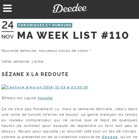
Aller
au
contenu
24
CHRONIQUES ET HUMEURS
MA WEEK LIST #110
NOV
Nouvelle semaine, nouveaux coups de coeur !
Cette semaine, j’aime :
SÉZANE X LA REDOUTE
©Photo ma copine
Violette
Ça ne s’est pas forcément vu, mais la semaine dernière, j’étais dans
une sorte de tunnel infernal de boulot. Le genre d’emploi du temps
au rouleau compresseur qui ne laisse que le répit de quelques
heures de sommeil pour essayer de reprendre un tant soit peu le
dessus. Raison pour laquelle j’ai (encore) raté tout un tas de choses,
comme la présentation de la collection capsule de
Sézane
, qu’on ne