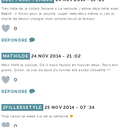
Très hâte de la collab Sézane x La redoute, j’adore déjà celle avec
Ba&sh ;)! Sinon pour la souche, super idée déco même si j’en ai
marre de devoir charger mon iphone touut le temps!
0
RÉPONDRE
MATHILDE
24 NOV 2014 -
21 :02
Mais HAN la sousse… Ok il nous faudra en trouver deux, Paris est
grand. Sinon, la vue du bout du tunnel est assez chouette ^^
0
RÉPONDRE
2FILLES1STYLE
25 NOV 2014 -
07 :34
Trop canon la week list de la semaine
0