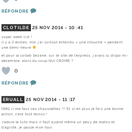
RÉPONDRE
CLOTILDE
25 NOV 2014 -
10 :41
super week list !
il y a 2 écoles, moi j’ai surtout entendu « une chouche » pendant
une demi-heure
et pour la collab Sezane, sur le site de l’express, j’avais lu dispo mi-
decembre. alors du coup QUI CROIRE ?
0
RÉPONDRE
ERUALL
25 NOV 2014 -
11 :17
OMG il me faut ces chaussettes !!! Et si en plus je fais une bonne
action, c’est tout bonus !
J’adore le tuto mais il faut quand même un peuy de matos et
d’agilité, je passe mon tour.