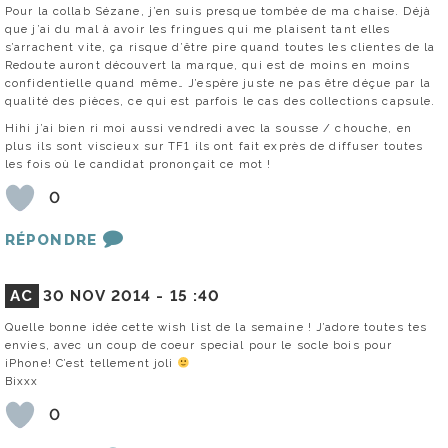
Pour la collab Sézane, j’en suis presque tombée de ma chaise. Déjà
que j’ai du mal à avoir les fringues qui me plaisent tant elles
s’arrachent vite, ça risque d’être pire quand toutes les clientes de la
Redoute auront découvert la marque, qui est de moins en moins
confidentielle quand même… J’espère juste ne pas être déçue par la
qualité des pièces, ce qui est parfois le cas des collections capsule.
Hihi j’ai bien ri moi aussi vendredi avec la sousse / chouche, en
plus ils sont viscieux sur TF1 ils ont fait exprès de diffuser toutes
les fois où le candidat prononçait ce mot !
0
RÉPONDRE
AC
30 NOV 2014 -
15 :40
Quelle bonne idée cette wish list de la semaine ! J’adore toutes tes
envies, avec un coup de coeur special pour le socle bois pour
iPhone! C’est tellement joli
Bixxx
0