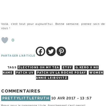
Voilà, c’est tout pour aujourd’hui. Bonne semaine, prenez soin de
vous !
0
PARTAGER L'ARTICLE
TAGS
ÉLECTIONS OH MY TEA
ETSY
G.KERO X NO
NAME
PATCH UV
PATCH UV LA ROCHE POSAY
WOMEN
ANNIE LEIBOVITZ
COMMENTAIRES
PRETTYLITTLETRUTH
10 AVR 2017 -
13 :57
Bravo pour la campagne Ulule, franchement c’est genial!