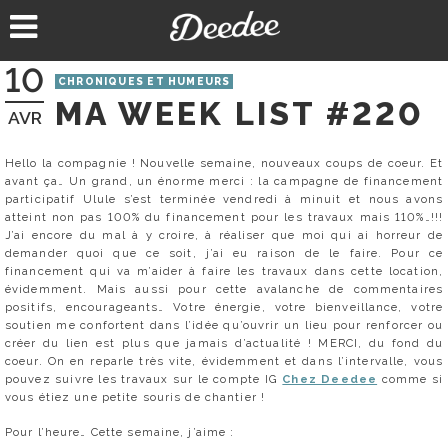
Aller
au
contenu
10
CHRONIQUES ET HUMEURS
MA WEEK LIST #220
AVR
Hello la compagnie ! Nouvelle semaine, nouveaux coups de coeur. Et
avant ça… Un grand, un énorme merci : la campagne de financement
participatif Ulule s’est terminée vendredi à minuit et nous avons
atteint non pas 100% du financement pour les travaux mais 110%…!!!
J’ai encore du mal à y croire, à réaliser que moi qui ai horreur de
demander quoi que ce soit, j’ai eu raison de le faire. Pour ce
financement qui va m’aider à faire les travaux dans cette location,
évidemment. Mais aussi pour cette avalanche de commentaires
positifs, encourageants… Votre énergie, votre bienveillance, votre
soutien me confortent dans l’idée qu’ouvrir un lieu pour renforcer ou
créer du lien est plus que jamais d’actualité ! MERCI, du fond du
coeur. On en reparle très vite, évidemment et dans l’intervalle, vous
pouvez suivre les travaux sur le compte IG
Chez Deedee
comme si
vous étiez une petite souris de chantier !
Pour l’heure… Cette semaine, j’aime :