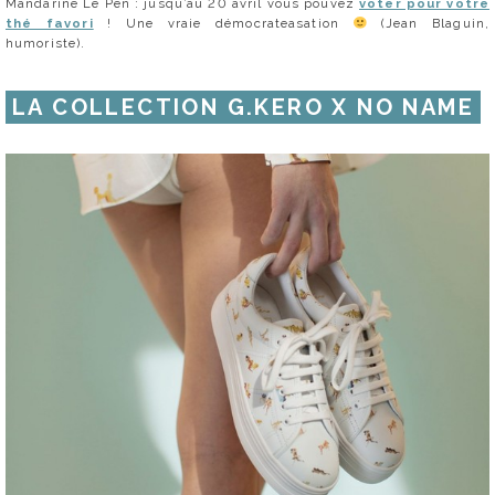
Mandarine Le Pen : jusqu’au 20 avril vous pouvez
voter pour votre
thé favori
! Une vraie démocrateasation
(Jean Blaguin,
humoriste).
LA COLLECTION G.KERO X NO NAME