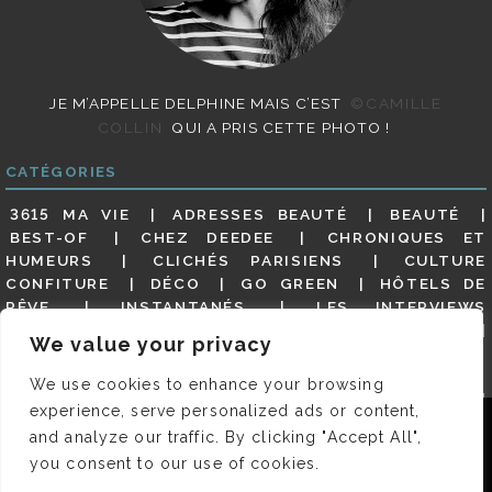
JE M’APPELLE DELPHINE MAIS C’EST
©CAMILLE
COLLIN
QUI A PRIS CETTE PHOTO !
CATÉGORIES
3615 MA VIE
ADRESSES BEAUTÉ
BEAUTÉ
BEST-OF
CHEZ DEEDEE
CHRONIQUES ET
HUMEURS
CLICHÉS PARISIENS
CULTURE
CONFITURE
DÉCO
GO GREEN
HÔTELS DE
RÊVE
INSTANTANÉS
LES INTERVIEWS
PARISIENNES
LIFESTYLE
LOOKS
MATERNITÉ
We value your privacy
MES ADRESSES
MODE
NON CLASSÉ
OLDIES
(BUT GOODIES)
PAR ICI LE MAGOT !
PARIS CITY-
We use cookies to enhance your browsing
GUIDE
PARIS EN PHOTOS
RESTAURANTS
experience, serve personalized ads or content,
REVUE DE PRESSE DÉTAILLÉE, SIOU PLAIT
SALONS
Nous utilisons des cookies pour vous garantir la meilleure
and analyze our traffic. By clicking "Accept All",
DE THÉ
SHOPPING
VIDÉOS
VITE ! UN RESTO
expérience sur notre site. Si vous continuez à utiliser ce
you consent to our use of cookies.
VOYAGES VOYAGES
dernier, nous considérerons que vous acceptez l'utilisation des
cookies.