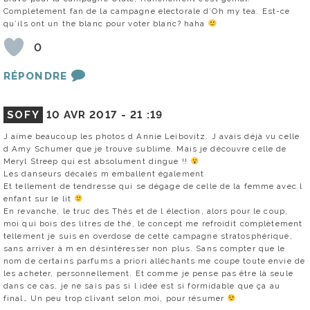
Completement fan de la campagne electorale d’Oh my tea. Est-ce
qu’ils ont un the blanc pour voter blanc? haha
0
RÉPONDRE
SOFY
10 AVR 2017 -
21 :19
J aime beaucoup les photos d Annie Leibovitz. J avais déjà vu celle
d Amy Schumer que je trouve sublime. Mais je découvre celle de
Meryl Streep qui est absolument dingue !!
Les danseurs décalés m emballent également
Et tellement de tendresse qui se dégage de celle de la femme avec l
enfant sur le lit
En revanche, le truc des Thés et de l élection, alors pour le coup,
moi qui bois des litres de thé, le concept me refroidit complètement
tellement je suis en overdose de cette campagne stratosphérique,
sans arriver à m en désintéresser non plus. Sans compter que le
nom de certains parfums a priori alléchants me coupe toute envie de
les acheter, personnellement. Et comme je pense pas être là seule
dans ce cas, je ne sais pas si l idée est si formidable que ça au
final… Un peu trop clivant selon moi, pour résumer