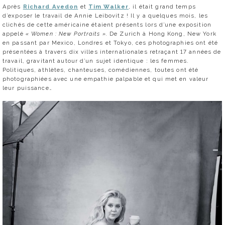
Après
Richard Avedon
et
Tim Walker
, il était grand temps
d’exposer le travail de Annie Leibovitz ! Il y a quelques mois, les
clichés de cette américaine étaient présents lors d’une exposition
appelé
« Women : New Portraits ».
De Zurich à Hong Kong, New York
en passant par Mexico, Londres et Tokyo, ces photographies ont été
présentées à travers dix villes internationales retraçant 17 années de
travail, gravitant autour d’un sujet identique : les femmes.
Politiques, athlètes, chanteuses, comédiennes, toutes ont été
photographiées avec une empathie palpable et qui met en valeur
leur puissance…