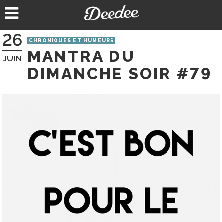
Aller
au
contenu
26
CHRONIQUES ET HUMEURS
MANTRA DU
JUIN
DIMANCHE SOIR #79