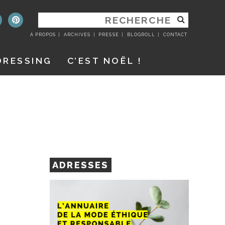
RECHERCHER
:
A PROPOS
ARCHIVES
PRESSE
BLOGROLL
CONTACT
DRESSING
C’EST NOËL !
ADRESSES