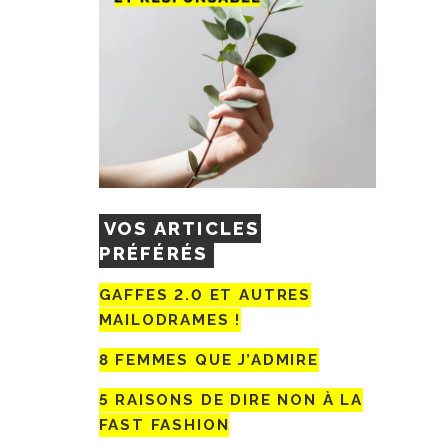
VOS ARTICLES
PRÉFÉRÉS
GAFFES 2.0 ET AUTRES
MAILODRAMES !
8 FEMMES QUE J’ADMIRE
5 RAISONS DE DIRE NON À LA
FAST FASHION