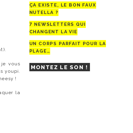
ÇA EXISTE, LE BON FAUX
NUTELLA ?
7 NEWSLETTERS QUI
CHANGENT LA VIE
UN CORPS PARFAIT POUR LA
t).
PLAGE…
 je vous
MONTEZ LE SON !
s youpi.
heesy !
aquer la