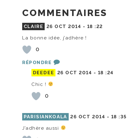
COMMENTAIRES
CLAIRE
26 OCT 2014 -
18 :22
La bonne idée, j’adhère !
0
RÉPONDRE
DEEDEE
26 OCT 2014 -
18 :24
Chic !
0
PARISIANKOALA
26 OCT 2014 -
18 :35
J’adhère aussi