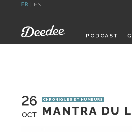
Aller
FR
|
EN
au
contenu
PODCAST
G
26
CHRONIQUES ET HUMEURS
MANTRA DU L
OCT