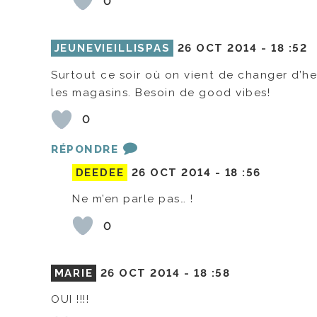
0
JEUNEVIEILLISPAS
26 OCT 2014 -
18 :52
Surtout ce soir où on vient de changer d’he
les magasins. Besoin de good vibes!
0
RÉPONDRE
DEEDEE
26 OCT 2014 -
18 :56
Ne m’en parle pas… !
0
MARIE
26 OCT 2014 -
18 :58
OUI !!!!