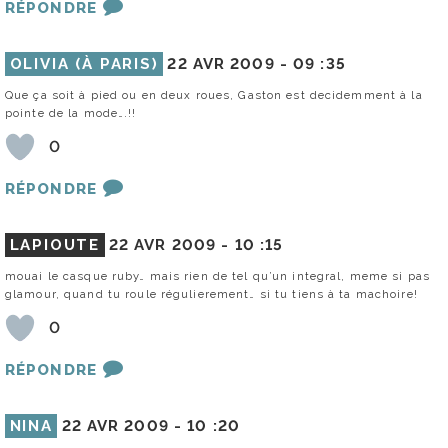
RÉPONDRE
OLIVIA (À PARIS)
22 AVR 2009 -
09 :35
Que ça soit à pied ou en deux roues, Gaston est decidemment à la
pointe de la mode….!!
0
RÉPONDRE
LAPIOUTE
22 AVR 2009 -
10 :15
mouai le casque ruby… mais rien de tel qu’un integral, meme si pas
glamour, quand tu roule régulierement… si tu tiens à ta machoire!
0
RÉPONDRE
NINA
22 AVR 2009 -
10 :20