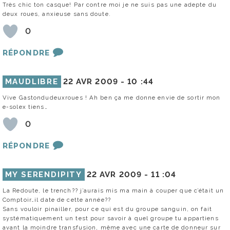
Très chic ton casque! Par contre moi je ne suis pas une adepte du
deux roues, anxieuse sans doute.
0
RÉPONDRE
MAUDLIBRE
22 AVR 2009 -
10 :44
Vive Gastondudeuxroues ! Ah ben ça me donne envie de sortir mon
e-solex tiens…
0
RÉPONDRE
MY SERENDIPITY
22 AVR 2009 -
11 :04
La Redoute, le trench?? j’aurais mis ma main à couper que c’était un
Comptoir…il date de cette année??
Sans vouloir pinailler, pour ce qui est du groupe sanguin, on fait
systématiquement un test pour savoir à quel groupe tu appartiens
avant la moindre transfusion, même avec une carte de donneur sur