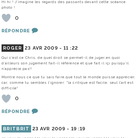
Hi hi ! J’imagine les regards des passants devant cette scéance
photo !
0
RÉPONDRE
ROGER
23 AVR 2009 -
11 :22
Qui c’est ce Chris, de quel droit se permet-il de juger,en quoi
d’ailleurs son jugement fait-il référence et que fait il içi puisqu’il
n’apprécie pas!!
Montre nous ce que tu sais faire,que tout le monde puisse apprécier,
car, comme tu sembles l’ignorer: "la critique est facile, seul l’art est
difficile"
0
RÉPONDRE
BRITBRIT
23 AVR 2009 -
19 :19