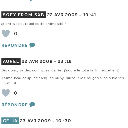
SOFY FROM SXB
22 AVR 2009 -
19 :41
@ chris : pourquoi cette animosité ?
0
RÉPONDRE
AUREL
22 AVR 2009 -
23 :18
Dis donc, ya des comiques ici… (et j’adore le lol à la fin, excellent).
J’aime beaucoup les casques Ruby, surtout les rouges à pois blancs…
un must !
0
RÉPONDRE
CÉLIA
23 AVR 2009 -
10 :30