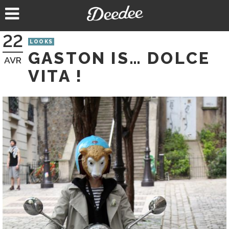
Aller
au
contenu
22
LOOKS
GASTON IS… DOLCE
AVR
VITA !