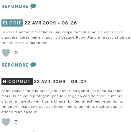
RÉPONDRE
ELODIE
22 AVR 2009 -
08 :26
Je vais surement m’acheter une vaspa dans les mois à venir et je
craquerai certainement pour un casque Ruby. J’adore l’association du
trench et de la marinière!
0
RÉPONDRE
NICOPOUT
22 AVR 2009 -
09 :07
Sans vouloir faire le rabat joie, c’est bien gentil les demi-casques,
mais ils ne vous protegent pas le visage en cas de choc..à moins
d’avoir un menton en titane blindé! L’intégral est peut etre moins
"mignon", mais ce n’est pas forcement la première qualité que l’on
attend d’un casque.
0