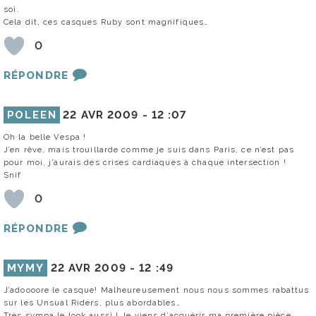
soi.
Cela dit, ces casques Ruby sont magnifiques…
0
RÉPONDRE
POLEEN
22 AVR 2009 -
12 :07
Oh la belle Vespa !
J’en rêve, mais trouillarde comme je suis dans Paris, ce n’est pas
pour moi, j’aurais des crises cardiaques à chaque intersection !
Snif
0
RÉPONDRE
MYMY
22 AVR 2009 -
12 :49
J’adoooore le casque! Malheureusement nous nous sommes rabattus
sur les Unsual Riders, plus abordables…
Très sympa le look aussi ! Je viens d’acquérir ma première pièce