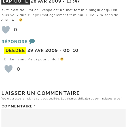
LAPIOUTE
28 AVR 2009 -
13 :47
sur!! c’est de l’italien… Vespa est un mot feminin singulier qui en
plus veux dire Guêpe (mot également feminin !)… Deux raisons de
dire LA !!
0
RÉPONDRE
DEEDEE
29 AVR 2009 -
00 :10
Eh ben vrai… Merci pour l’info !
0
LAISSER UN COMMENTAIRE
Votre adresse e-mail ne sera pas publiée.
Les champs obligatoires sont indiqués avec
*
COMMENTAIRE
*