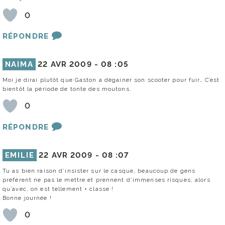
0
RÉPONDRE
NAIMA
22 AVR 2009 -
08 :05
Moi je dirai plutôt que Gaston a dégainer son scooter pour fuir… C’est
bientôt la période de tonte des moutons.
0
RÉPONDRE
EMILIE
22 AVR 2009 -
08 :07
Tu as bien raison d’insister sur le casque, beaucoup de gens
préférent ne pas le mettre et prennent d’immenses risques, alors
qu’avec, on est tellement + classe !
Bonne journée !
0