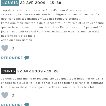
LOUSIA
22 AVR 2009 -
15 :38
J’applaudis le port du casque (Joli d’ailleurs), mais en tant que
casse-cou, ce choix de ne jamais protéger son menton sur son fier
destrier dans les grandes villes m’a toujours étonné…
Parce que mon menton a déjà rencontré un trottoir, et je vous assure
que se taper le menton d’un des frères Dalton (au choix) pendant 15
jours, les cicatrices qui vont avec et la gueule de travers, ce n’est
pas une partie de plaisir.
Avec ou sans Gaston…
0
RÉPONDRE
CHRIS
22 AVR 2009 -
19 :28
Je dois quand même te reconnaitre des qualités d’imagination car à
chaque fois que je te lis je pense que t’as touché le fond et pourtant
la fois suivante je m’aperçois que t’es encore aller plus bas lol
0
RÉPONDRE