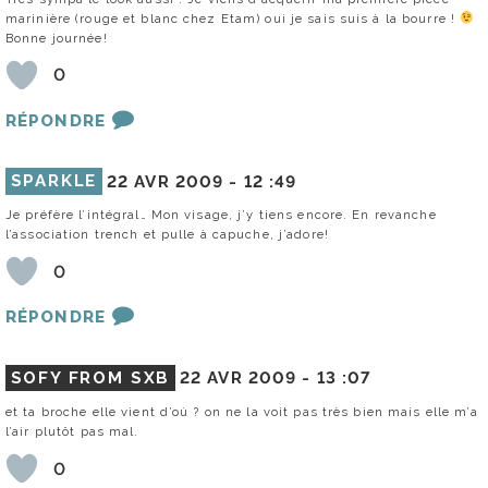
marinière (rouge et blanc chez Etam) oui je sais suis à la bourre !
Bonne journée!
0
RÉPONDRE
SPARKLE
22 AVR 2009 -
12 :49
Je préfère l’intégral… Mon visage, j’y tiens encore. En revanche
l’association trench et pulle à capuche, j’adore!
0
RÉPONDRE
SOFY FROM SXB
22 AVR 2009 -
13 :07
et ta broche elle vient d’où ? on ne la voit pas très bien mais elle m’a
l’air plutôt pas mal.
0