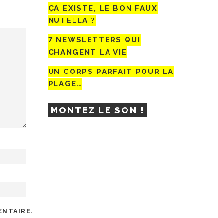
ÇA EXISTE, LE BON FAUX
NUTELLA ?
7 NEWSLETTERS QUI
CHANGENT LA VIE
UN CORPS PARFAIT POUR LA
PLAGE…
MONTEZ LE SON !
ENTAIRE.