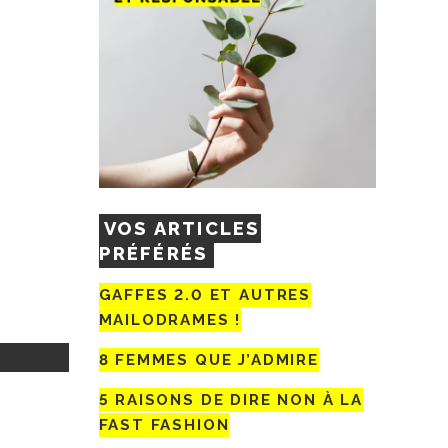
VOS ARTICLES
PRÉFÉRÉS
GAFFES 2.0 ET AUTRES
MAILODRAMES !
8 FEMMES QUE J’ADMIRE
5 RAISONS DE DIRE NON À LA
FAST FASHION