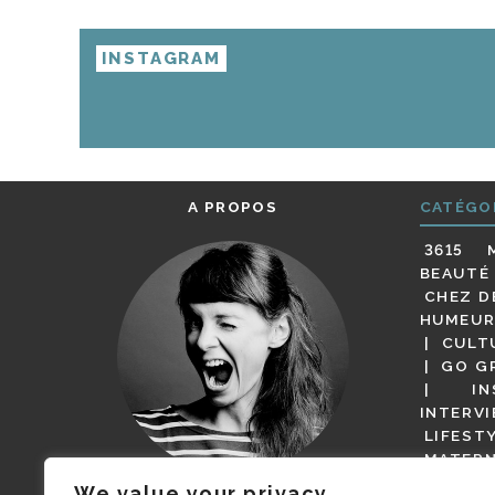
INSTAGRAM
A PROPOS
CATÉGO
3615 
BEAUTÉ
CHEZ D
HUMEUR
CULT
GO G
IN
INTERV
LIFEST
MATERN
MODE
We value your privacy