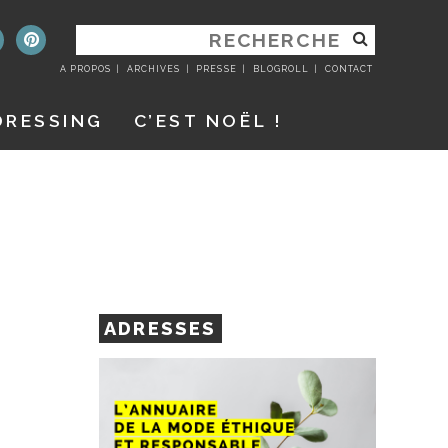
RECHERCHER
:
A PROPOS
ARCHIVES
PRESSE
BLOGROLL
CONTACT
DRESSING
C’EST NOËL !
ADRESSES