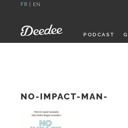
Aller
FR
|
EN
au
contenu
PODCAST
G
NO-IMPACT-MAN-