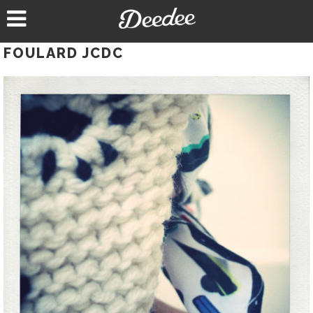
Aller
au
contenu
FOULARD JCDC