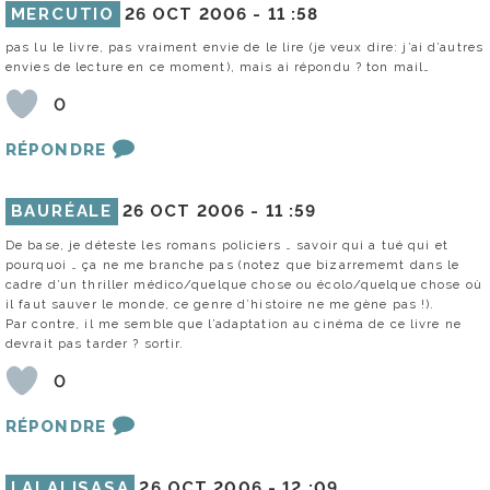
MERCUTIO
26 OCT 2006 -
11 :58
pas lu le livre, pas vraiment envie de le lire (je veux dire: j’ai d’autres
envies de lecture en ce moment), mais ai répondu ? ton mail…
0
RÉPONDRE
BAURÉALE
26 OCT 2006 -
11 :59
De base, je déteste les romans policiers … savoir qui a tué qui et
pourquoi … ça ne me branche pas (notez que bizarrememt dans le
cadre d’un thriller médico/quelque chose ou écolo/quelque chose où
il faut sauver le monde, ce genre d’histoire ne me gène pas !).
Par contre, il me semble que l’adaptation au cinéma de ce livre ne
devrait pas tarder ? sortir.
0
RÉPONDRE
LALALISASA
26 OCT 2006 -
12 :09