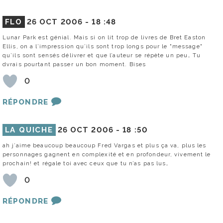
FLO
26 OCT 2006 -
18 :48
Lunar Park est génial. Mais si on lit trop de livres de Bret Easton
Ellis, on a l’impression qu’ils sont trop longs pour le "message"
qu’ils sont sensés délivrer et que l’auteur se répète un peu… Tu
dvrais pourtant passer un bon moment. Bises
0
RÉPONDRE
LA QUICHE
26 OCT 2006 -
18 :50
ah j’aime beaucoup beaucoup Fred Vargas et plus ça va, plus les
personnages gagnent en complexité et en profondeur, vivement le
prochain! et régale toi avec ceux que tu n’as pas lus…
0
RÉPONDRE