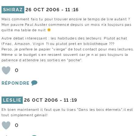
SHIRAZ
26 OCT 2006 -
11 :16
Mais comment fais tu pour trouver encore le temps de lire autant ?
Mon pauvre Paul Auster commencé depuis un mois n’a toujours pas
quitté ma table de nuit
Autre débat interessant : les habitudes des lecteurs. Plutot achat
(Fnac, Amazon, Virgin ?) ou plutot pret en bibliothèque ???
Perso, je prefere le papier "vierge" de tout contact pour mes lectures.
Même si le budget s en ressent souvent car je n ai pas toujours la
patience d attendre les sorties en "poche".
0
RÉPONDRE
LESLIE
26 OCT 2006 -
11 :19
Eh bien maintenant il faut que tu lises "Dans les bois éternels",il est
tout simplement génial!
0