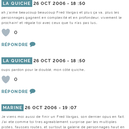
LA QUICHE
26 OCT 2006 -
18 :50
ah j’aime beaucoup beaucoup Fred Vargas et plus ça va, plus les
personnages gagnent en complexité et en profondeur, vivement le
prochain! et régale toi avec ceux que tu n’as pas lus…
0
RÉPONDRE
LA QUICHE
26 OCT 2006 -
18 :50
oups pardon pour le doublé, mon côté quiche…
0
RÉPONDRE
MARINE
26 OCT 2006 -
19 :07
Je viens moi aussi de finir un Fred Vargas, son dernier opus en fait.
J’ai ete comme toi tres agreablement surprise par les multiples
pistes, fausses routes, et surtout la galerie de personnages haut en