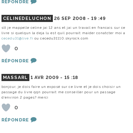
RÉPONDRE
CELINEDELUCHON
26 SEP 2008 -
19 :49
slt je mappelle celine jai 12 ans et jai un travail en francais sur ce
livre si quelqun la deja lu est quil pourrait maider conatcter moi a
cecedu31@live.fr
ou cecedu31110.skyrock.com
0
RÉPONDRE
MASSARL
1 AVR 2009 -
15 :18
bonjour, je dois faire un exposé sur ce livre et je dois choisir un
passage du livre qqn pourrait me conseiller pour un passage
d’environ 2 pages? merci
0
RÉPONDRE