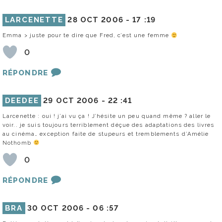
LARCENETTE
28 OCT 2006 -
17 :19
Emma > juste pour te dire que Fred, c’est une femme
0
RÉPONDRE
DEEDEE
29 OCT 2006 -
22 :41
Larcenette : oui ! j’ai vu ça ! J’hésite un peu quand même ? aller le
voir.. je suis toujours terriblement déçue des adaptations des livres
au cinéma… exception faite de stupeurs et tremblements d’Amélie
Nothomb
0
RÉPONDRE
BRA
30 OCT 2006 -
06 :57