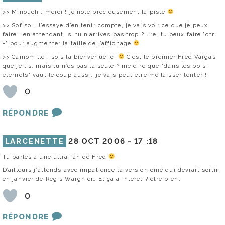
>> Minouch : merci ! je note précieusement la piste
>> Sofiso : J’essaye d’en tenir compte, je vais voir ce que je peux
faire.. en attendant, si tu n’arrives pas trop ? lire, tu peux faire "ctrl
+" pour augmenter la taille de l’affichage
>> Camomille : sois la bienvenue ici
C’est le premier Fred Vargas
que je lis, mais tu n’es pas la seule ? me dire que "dans les bois
éternels" vaut le coup aussi… je vais peut être me laisser tenter !
0
RÉPONDRE
LARCENETTE
28 OCT 2006 -
17 :18
Tu parles a une ultra fan de Fred
D’ailleurs j’attends avec impatience la version ciné qui devrait sortir
en janvier de Régis Wargnier… Et ça a interet ? etre bien…
0
RÉPONDRE