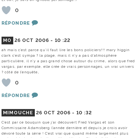
0
RÉPONDRE
MO
26 OCT 2006 -
10 :22
ah mais c’est parce qu’il faut lire les bons policiers!!! mary higgin
clark c’est sympa ? la plage, mais il n’y a pas d’atmosphère
particulière, il n’y a pas grand chose autour du crime… alors que fred
vargas, par exemple, elle crée de vrais personnages, un vrai univers
? côté de l’enquête…
0
RÉPONDRE
MIMOUCHE
26 OCT 2006 -
10 :32
C’est par ce bouquin que j’ai découvert Fred Vargas et son
Commissaire Adamsberg l’année dernière et depuis je crois avoir
dévoré toute la série ! C’est vrai que quand même largement plus