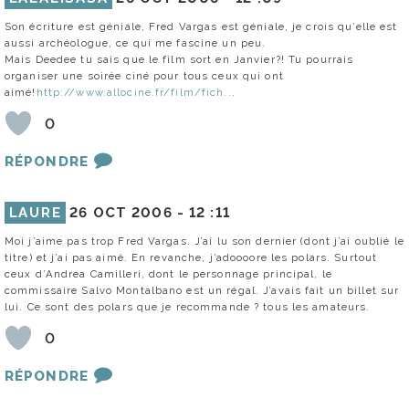
Son écriture est géniale, Fred Vargas est géniale, je crois qu’elle est
aussi archéologue, ce qui me fascine un peu.
Mais Deedee tu sais que le film sort en Janvier?! Tu pourrais
organiser une soirée ciné pour tous ceux qui ont
aimé!
http://www.allocine.fr/film/fich..
.
0
RÉPONDRE
LAURE
26 OCT 2006 -
12 :11
Moi j’aime pas trop Fred Vargas. J’ai lu son dernier (dont j’ai oublié le
titre) et j’ai pas aimé. En revanche, j’adoooore les polars. Surtout
ceux d’Andrea Camilleri, dont le personnage principal, le
commissaire Salvo Montalbano est un régal. J’avais fait un billet sur
lui. Ce sont des polars que je recommande ? tous les amateurs.
0
RÉPONDRE