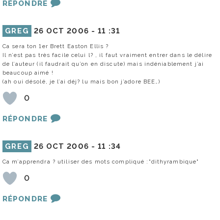
RÉPONDRE
GREG
26 OCT 2006 -
11 :31
Ca sera ton 1er Brett Easton Ellis ?
Il n’est pas très facile celui l? , il faut vraiment entrer dans le délire
de l’auteur (il faudrait qu’on en discute) mais indéniablement j’ai
beaucoup aimé !
(ah oui désolé, je l’ai déj? lu mais bon j’adore BEE…)
0
RÉPONDRE
GREG
26 OCT 2006 -
11 :34
Ca m’apprendra ? utiliser des mots compliqué :"dithyrambique"
0
RÉPONDRE