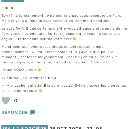
hiiiiiiii
Bon l? , très clairement, je ne pourrais pas vous répondre un ? un..
Mais je vous ai tous lu avec délectation, comme d’habitude !
Je suis RA-VIE que certains d’entre vous ait encore plus envie de lire
Pars vite et reviens tard… Surtout, j’espère que vous ne serez pas
déçus..!! faites nous part de votre avis
Merci pour les nombreuses pistes de lecture que je note
précieusement.. Quant ? Bret Easton Ellis, j’avoue que pour le
moment, j’accroche moyennement.. Menfin j’en suis ? peine ? la
trentième page, autant dire, au tout tout début…. ? suivre !
Bonne soirée ? tous
>> Emma : je file voir ton blog !
>> Mimouche, Julietta, Eva au chocolat, Sylvie : soyez les bienvenus
ici, si je ne m’abuse
0
RÉPONDRE
ISA LA SORCIÈRE
26 OCT 2006 -
23 :08