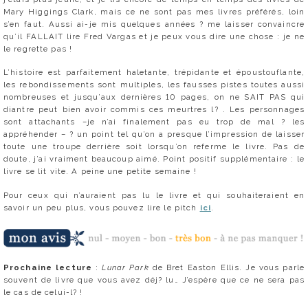
Mary Higgings Clark, mais ce ne sont pas mes livres préférés, loin
s’en faut. Aussi ai-je mis quelques années ? me laisser convaincre
qu’il FALLAIT lire Fred Vargas et je peux vous dire une chose : je ne
le regrette pas !
L’histoire est parfaitement haletante, trépidante et époustouflante,
les rebondissements sont multiples, les fausses pistes toutes aussi
nombreuses et jusqu’aux dernières 10 pages, on ne SAIT PAS qui
diantre peut bien avoir commis ces meurtres l? . Les personnages
sont attachants –je n’ai finalement pas eu trop de mal ? les
appréhender – ? un point tel qu’on a presque l’impression de laisser
toute une troupe derrière soit lorsqu’on referme le livre. Pas de
doute, j’ai vraiment beaucoup aimé. Point positif supplémentaire : le
livre se lit vite. A peine une petite semaine !
Pour ceux qui n’auraient pas lu le livre et qui souhaiteraient en
savoir un peu plus, vous pouvez lire le pitch
ici
.
Prochaine lecture
:
Lunar Park
de Bret Easton Ellis. Je vous parle
souvent de livre que vous avez déj? lu… J’espère que ce ne sera pas
le cas de celui-l? !