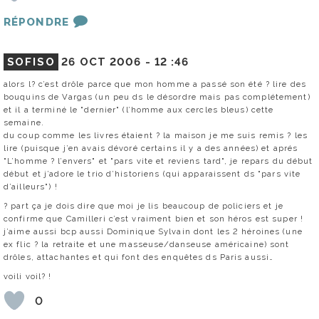
RÉPONDRE
SOFISO
26 OCT 2006 -
12 :46
alors l? c’est drôle parce que mon homme a passé son été ? lire des
bouquins de Vargas (un peu ds le désordre mais pas complétement)
et il a terminé le "dernier" (l’homme aux cercles bleus) cette
semaine.
du coup comme les livres étaient ? la maison je me suis remis ? les
lire (puisque j’en avais dévoré certains il y a des années) et aprés
"L’homme ? l’envers" et "pars vite et reviens tard", je repars du début
début et j’adore le trio d’historiens (qui apparaissent ds "pars vite
d’ailleurs") !
? part ça je dois dire que moi je lis beaucoup de policiers et je
confirme que Camilleri c’est vraiment bien et son héros est super !
j’aime aussi bcp aussi Dominique Sylvain dont les 2 héroines (une
ex flic ? la retraite et une masseuse/danseuse américaine) sont
drôles, attachantes et qui font des enquêtes ds Paris aussi…
voili voil? !
0