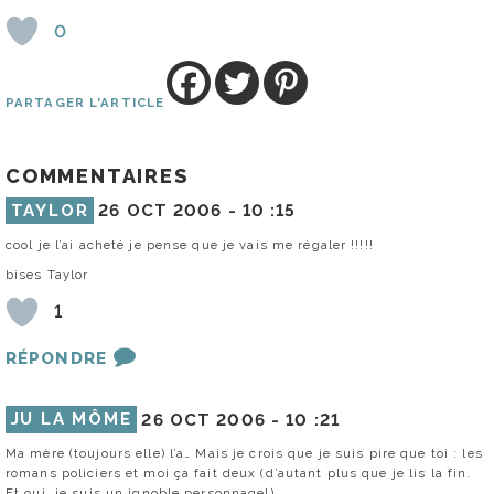
0
PARTAGER L'ARTICLE
COMMENTAIRES
TAYLOR
26 OCT 2006 -
10 :15
cool je l’ai acheté je pense que je vais me régaler !!!!!
bises Taylor
1
RÉPONDRE
JU LA MÔME
26 OCT 2006 -
10 :21
Ma mère (toujours elle) l’a… Mais je crois que je suis pire que toi : les
romans policiers et moi ça fait deux (d’autant plus que je lis la fin.
Et oui, je suis un ignoble personnage!)