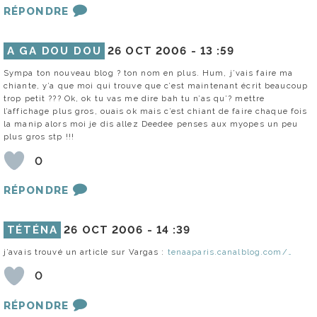
RÉPONDRE
A GA DOU DOU
26 OCT 2006 -
13 :59
Sympa ton nouveau blog ? ton nom en plus. Hum, j’vais faire ma
chiante, y’a que moi qui trouve que c’est maintenant écrit beaucoup
trop petit ??? Ok, ok tu vas me dire bah tu n’as qu’? mettre
l’affichage plus gros, ouais ok mais c’est chiant de faire chaque fois
la manip alors moi je dis allez Deedee penses aux myopes un peu
plus gros stp !!!
0
RÉPONDRE
TÉTÉNA
26 OCT 2006 -
14 :39
j’avais trouvé un article sur Vargas :
tenaaparis.canalblog.com/…
0
RÉPONDRE