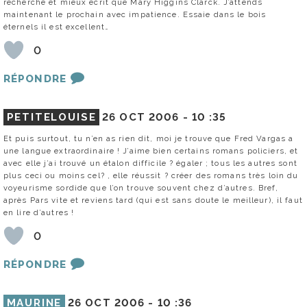
recherché et mieux écrit que Mary Higgins Clarck. J’attends
maintenant le prochain avec impatience. Essaie dans le bois
éternels il est excellent…
0
RÉPONDRE
PETITELOUISE
26 OCT 2006 -
10 :35
Et puis surtout, tu n’en as rien dit, moi je trouve que Fred Vargas a
une langue extraordinaire ! J’aime bien certains romans policiers, et
avec elle j’ai trouvé un étalon difficile ? égaler ; tous les autres sont
plus ceci ou moins cel? , elle réussit ? créer des romans très loin du
voyeurisme sordide que l’on trouve souvent chez d’autres. Bref,
après Pars vite et reviens tard (qui est sans doute le meilleur), il faut
en lire d’autres !
0
RÉPONDRE
MAURINE
26 OCT 2006 -
10 :36