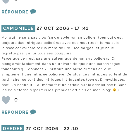
RÉPONDRE
CAMOMILLE
27 OCT 2006 -
17 :41
Moi qui ne suis pas trop fan du style roman policier (ben oui c’est
toujours des intrigues policières avec des meurtres), je me suis
laissée convaincre par la mère de lire Fred Vargas, et je ne le
regrette pas, j’ai lu tous ses bouquins!
Parce que ce n’est pas une auteur que de romans policiers. On
plonge véritablement dans un univers de quelques personnages
touchants qui donnent ? l’histoire une autre dimension que
simplement une intrigue policière. De plus, ces intrigues sortent de
l’ordinaire, ce sont des intrigues intriguantes (ben oui), mystiques.
Bref, un bonheur! J’ai même fait un article sur le dernier sorti: Dans
les bois éternels (parmis les premiesr articles de mon blog!
)
0
RÉPONDRE
DEEDEE
27 OCT 2006 -
22 :10