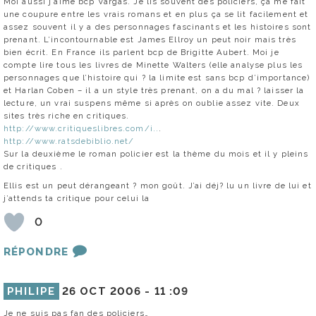
Moi aussi j’aime bcp Vargas. Je lis souvent des policiers, ça me fait
une coupure entre les vrais romans et en plus ça se lit facilement et
assez souvent il y a des personnages fascinants et les histoires sont
prenant. L’incontournable est James Ellroy un peut noir mais très
bien écrit. En France ils parlent bcp de Brigitte Aubert. Moi je
compte lire tous les livres de Minette Walters (elle analyse plus les
personnages que l’histoire qui ? la limite est sans bcp d’importance)
et Harlan Coben – il a un style très prenant, on a du mal ? laisser la
lecture, un vrai suspens même si après on oublie assez vite. Deux
sites très riche en critiques.
http://www.critiqueslibres.com/i..
.
http://www.ratsdebiblio.net/
Sur la deuxième le roman policier est la thème du mois et il y pleins
de critiques .
Ellis est un peut dérangeant ? mon goût. J’ai déj? lu un livre de lui et
j’attends ta critique pour celui la
0
RÉPONDRE
PHILIPE
26 OCT 2006 -
11 :09
Je ne suis pas fan des policiers…