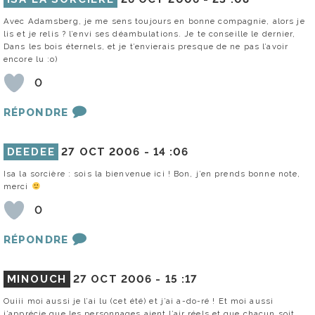
Avec Adamsberg, je me sens toujours en bonne compagnie, alors je
lis et je relis ? l’envi ses déambulations. Je te conseille le dernier,
Dans les bois éternels, et je t’envierais presque de ne pas l’avoir
encore lu :o)
0
RÉPONDRE
DEEDEE
27 OCT 2006 -
14 :06
Isa la sorcière : sois la bienvenue ici ! Bon, j’en prends bonne note,
merci
0
RÉPONDRE
MINOUCH
27 OCT 2006 -
15 :17
Ouiii moi aussi je l’ai lu (cet été) et j’ai a-do-ré ! Et moi aussi
j’apprécie que les personnages aient l’air réels et que chacun soit