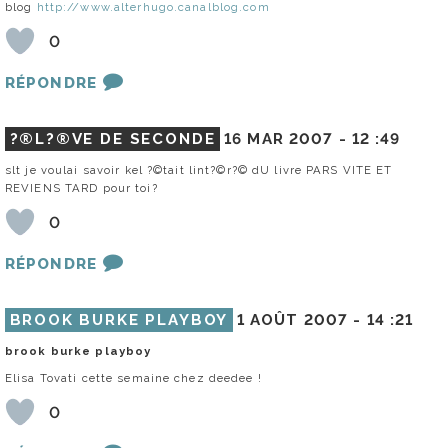
blog
http://www.alterhugo.canalblog.com
0
RÉPONDRE
?®L?®VE DE SECONDE
16 MAR 2007 -
12 :49
slt je voulai savoir kel ?©tait lint?©r?© dU livre PARS VITE ET
REVIENS TARD pour toi?
0
RÉPONDRE
BROOK BURKE PLAYBOY
1 AOÛT 2007 -
14 :21
brook burke playboy
Elisa Tovati cette semaine chez deedee !
0