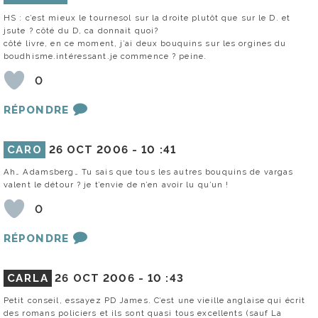
HS : c’est mieux le tournesol sur la droite plutôt que sur le D. et
jsute ? côté du D, ca donnait quoi?
côté livre, en ce moment, j’ai deux bouquins sur les orgines du
boudhisme.intéressant.je commence ? peine.
0
RÉPONDRE
CARO
26 OCT 2006 -
10 :41
Ah… Adamsberg… Tu sais que tous les autres bouquins de vargas
valent le détour ? je t’envie de n’en avoir lu qu’un !
0
RÉPONDRE
CARLA
26 OCT 2006 -
10 :43
Petit conseil, essayez PD James. C’est une vieille anglaise qui écrit
des romans policiers et ils sont quasi tous excellents (sauf La