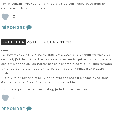
Ton prochain livre (Luna Park) serait très bon j’espère…Je dois le
commencer la semaine prochaine!
0
RÉPONDRE
JULIETTA
26 OCT 2006 -
11 :13
ouiiiiiiiii
j’ai commencé ? lire Fred Vargas il y a deux ans en commençant par
celui ci, j’ai dévoré tout le reste dans les mois qui ont suivi ; j’adore
ces ambiances où les personnages s’entrecroisent au fil des romans,
untel au 2ème plan devient le personnage principal d’une autre
histoire…
"Pars vite et reviens tard" vient d’être adapté au cinéma avec José
Garcia dans le rôle d’Adamsberg, on verra bien…
ps : bravo pour ce nouveau blog, je le trouve très beau
0
RÉPONDRE