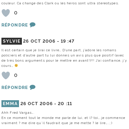
couleur. Ca change des Clark ou les heros sont ultra stereotypes.
0
RÉPONDRE
SYLVIE
26 OCT 2006 -
19 :47
Il est certain que je lirai ce livre… D’une part, j’adore les romans
policiers et d’autre part tu lui donnes un avis plus que positif (avec
de très bons arguments pour le mettre en avant!)!!! J’ai confiance, j’y
cours…
0
RÉPONDRE
EMMA
26 OCT 2006 -
20 :11
Ahh Fred Vargas….
En ce moment tout le monde me parle de lui, et l? toi….je commence
vraiment ? me dire qu’il faudrait que je me mette ? le lire…..;)