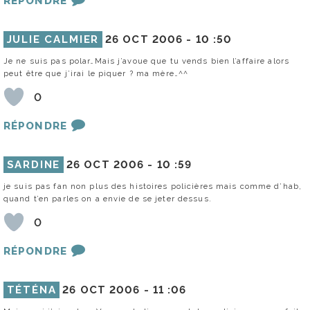
RÉPONDRE
JULIE CALMIER
26 OCT 2006 -
10 :50
Je ne suis pas polar…Mais j’avoue que tu vends bien l’affaire alors
peut être que j’irai le piquer ? ma mère…^^
0
RÉPONDRE
SARDINE
26 OCT 2006 -
10 :59
je suis pas fan non plus des histoires policières mais comme d’hab,
quand t’en parles on a envie de se jeter dessus.
0
RÉPONDRE
TÉTÉNA
26 OCT 2006 -
11 :06