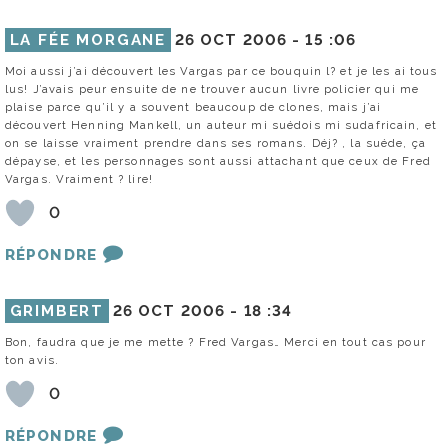
LA FÉE MORGANE
26 OCT 2006 -
15 :06
Moi aussi j’ai découvert les Vargas par ce bouquin l? et je les ai tous
lus! J’avais peur ensuite de ne trouver aucun livre policier qui me
plaise parce qu’il y a souvent beaucoup de clones, mais j’ai
découvert Henning Mankell, un auteur mi suédois mi sudafricain, et
on se laisse vraiment prendre dans ses romans. Déj? , la suéde, ça
dépayse, et les personnages sont aussi attachant que ceux de Fred
Vargas. Vraiment ? lire!
0
RÉPONDRE
GRIMBERT
26 OCT 2006 -
18 :34
Bon, faudra que je me mette ? Fred Vargas… Merci en tout cas pour
ton avis.
0
RÉPONDRE