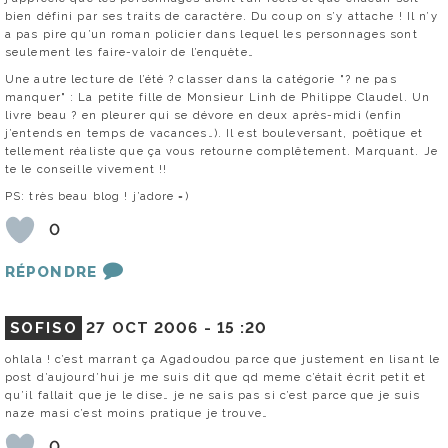
bien défini par ses traits de caractère. Du coup on s’y attache ! Il n’y
a pas pire qu’un roman policier dans lequel les personnages sont
seulement les faire-valoir de l’enquète…
Une autre lecture de l’été ? classer dans la catégorie "? ne pas
manquer" : La petite fille de Monsieur Linh de Philippe Claudel. Un
livre beau ? en pleurer qui se dévore en deux après-midi (enfin
j’entends en temps de vacances…). Il est bouleversant, poêtique et
tellement réaliste que ça vous retourne complêtement. Marquant. Je
te le conseille vivement !!
PS: très beau blog ! j’adore =)
0
RÉPONDRE
SOFISO
27 OCT 2006 -
15 :20
ohlala ! c’est marrant ça Agadoudou parce que justement en lisant le
post d’aujourd’hui je me suis dit que qd meme c’était écrit petit et
qu’il fallait que je le dise… je ne sais pas si c’est parce que je suis
naze masi c’est moins pratique je trouve…
0