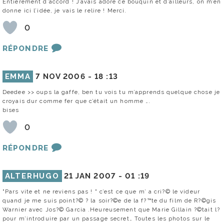
Entièrement d’accord ! J’avais adoré ce bouquin et d’ailleurs, on m’en
donne ici l’idée, je vais le relire ! Merci.
0
RÉPONDRE
EMMA
7 NOV 2006 -
18 :13
Deedee >> oups la gaffe, ben tu vois tu m’apprends quelque chose je
croyais dur comme fer que c’était un homme ….
bises
0
RÉPONDRE
ALTERHUGO
21 JAN 2007 -
01 :19
"Pars vite et ne reviens pas ! " c’est ce que m’ a cri?© le videur
quand je me suis point?© ? la soir?©e de la f?™te du film de R?©gis
Warnier avec Jos?© Garcia .Heureusement que Marie Gillain ?©tait l?
pour m’introduire par un passage secret… Toutes les photos sur le