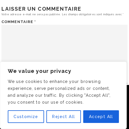
LAISSER UN COMMENTAIRE
Votre adresse e-mail ne sera pas publiée.
Les champs obligatoires sont indiqués avec
*
COMMENTAIRE
*
We value your privacy
We use cookies to enhance your browsing
experience, serve personalized ads or content,
NOM
*
Nous utilisons des cookies pour vous garantir la meilleure
and analyze our traffic. By clicking "Accept All",
expérience sur notre site. Si vous continuez à utiliser ce
you consent to our use of cookies.
dernier, nous considérerons que vous acceptez l'utilisation des
cookies.
E-MAIL
*
Customize
Reject All
Accept All
OK
SITE WEB