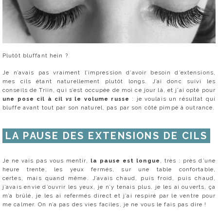
Plutôt bluffant hein ?
Je n’avais pas vraiment l’impression d’avoir besoin d’extensions,
mes cils étant naturellement plutôt longs. J’ai donc suivi les
conseils de Triin, qui s’est occupée de moi ce jour là, et j’ai opté pour
une pose cil à cil
vs
le
volume russe
: je voulais un résultat qui
bluffe avant tout par son naturel, pas par son côté pimpé à outrance.
LA PAUSE DES EXTENSIONS DE CILS
Je ne vais pas vous mentir,
la pause est longue
, très : près d’une
heure trente, les yeux fermés, sur une table confortable,
certes, mais quand même. J’avais chaud, puis froid, puis chaud,
j’avais envie d’ouvrir les yeux, je n’y tenais plus, je les ai ouverts, ça
m’a brûlé, je les ai refermés direct et j’ai respiré par le ventre pour
me calmer. On n’a pas des vies faciles, je ne vous le fais pas dire !