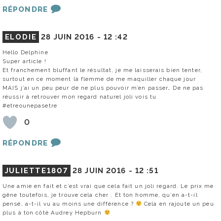
RÉPONDRE
ELODIE
28 JUIN 2016 -
12 :42
Hello Delphine
Super article !
Et franchement bluffant le résultat, je me laisserais bien tenter,
surtout en ce moment là flemme de me maquiller chaque jour
MAIS j’ai un peu peur de ne plus pouvoir m’en passer… De ne pas
réussir à retrouver mon regard naturel joli vois tu
#etreounepasetre
0
RÉPONDRE
JULIETTE1807
28 JUIN 2016 -
12 :51
Une amie en fait et c’est vrai que cela fait un joli regard. Le prix me
gêne toutefois, je trouve cela cher . Et ton homme, qu’en a-t-il
pensé, a-t-il vu au moins une différence ?
Cela en rajoute un peu
plus à ton côté Audrey Hepburn