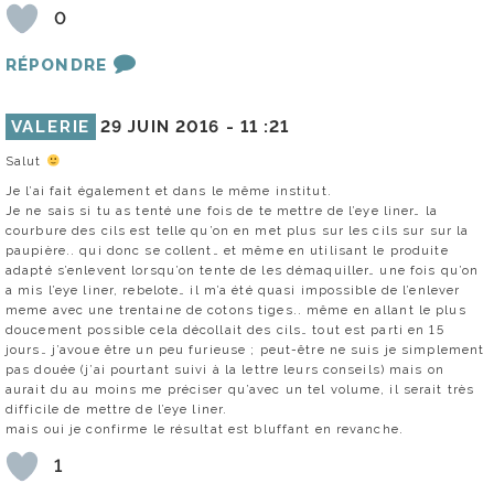
0
RÉPONDRE
VALERIE
29 JUIN 2016 -
11 :21
Salut
Je l’ai fait également et dans le même institut.
Je ne sais si tu as tenté une fois de te mettre de l’eye liner… la
courbure des cils est telle qu’on en met plus sur les cils sur sur la
paupière.. qui donc se collent… et même en utilisant le produite
adapté s’enlevent lorsqu’on tente de les démaquiller… une fois qu’on
a mis l’eye liner, rebelote… il m’a été quasi impossible de l’enlever
meme avec une trentaine de cotons tiges.. même en allant le plus
doucement possible cela décollait des cils… tout est parti en 15
jours… j’avoue être un peu furieuse ; peut-être ne suis je simplement
pas douée (j’ai pourtant suivi à la lettre leurs conseils) mais on
aurait du au moins me préciser qu’avec un tel volume, il serait très
difficile de mettre de l’eye liner.
mais oui je confirme le résultat est bluffant en revanche.
1