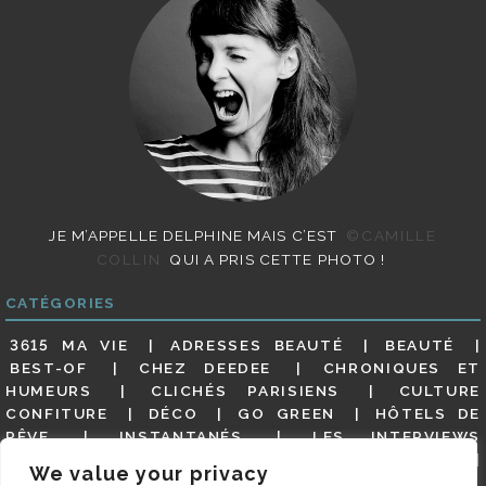
JE M’APPELLE DELPHINE MAIS C’EST
©CAMILLE
COLLIN
QUI A PRIS CETTE PHOTO !
CATÉGORIES
3615 MA VIE
ADRESSES BEAUTÉ
BEAUTÉ
BEST-OF
CHEZ DEEDEE
CHRONIQUES ET
HUMEURS
CLICHÉS PARISIENS
CULTURE
CONFITURE
DÉCO
GO GREEN
HÔTELS DE
RÊVE
INSTANTANÉS
LES INTERVIEWS
PARISIENNES
LIFESTYLE
LOOKS
MATERNITÉ
We value your privacy
MES ADRESSES
MODE
NON CLASSÉ
OLDIES