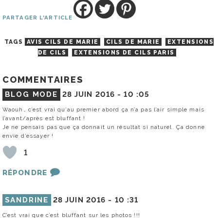
PARTAGER L'ARTICLE
TAGS
AVIS CILS DE MARIE
CILS DE MARIE
EXTENSIONS
DE CILS
EXTENSIONS DE CILS PARIS
COMMENTAIRES
BLOG MODE
28 JUIN 2016 -
10 :05
Waouh… c’est vrai qu’au premier abord ça n’a pas l’air simple mais
l’avant/après est bluffant !
Je ne pensais pas que ça donnait un résultat si naturel. Ça donne
envie d’essayer !
1
RÉPONDRE
SANDRINE
28 JUIN 2016 -
10 :31
C’est vrai que c’est bluffant sur les photos !!!