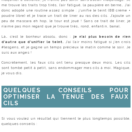
me trouve les traits trop tirés, l’air fatigué, la paupière en berne… J’ai
donc adopté une routine assez simple : j’unifie le teint (BB crème +
poudre libre) et je trace un trait de liner au ras des cils. J’ajoute un
peu de mascara eh hop, le tour est joué ! Sans ce trait de liner, je
n’aime pas mon regard que je trouve très… rond, enfantin, banal.
Là… c’est le bonheur absolu, donc :
je n’ai plus besoin de rien
d’autre que d’unifier le teint.
J’ai l’air moins fatigué si j’en crois
#lesgens, et je gagne un temps précieux le matin comme le soir. Je
suis aux anges !
Concrètement, les faux cils ont tenu presque deux mois. Les cils
sont tombé petit à petit, sans endommager mes cils à moi. Magique,
je vous dis.
QUELQUES CONSEILS POUR
OPTIMISER LA TENUE DES FAUX
CILS
Si vous voulez un résultat qui tiennent le plus longtemps possible,
quelques conseils :