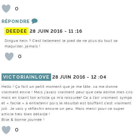
0
RÉPONDRE
DEEDEE
28 JUIN 2016 -
11 :16
Dingue hein ? C’est tellement le pied de ne plus du tout se
maquiller, jamais !
0
VICTORIAINLOVE
28 JUIN 2016 -
12 :04
Hello ! Ça fait un petit moment que je me tâte, ca me donne
vraiment envie ! Mais j’avais vraiment peur que cela abîme mes cils
mais en lisant ton article ça m’a rassurée! Ca a l’air vraiment sympa
et « facile » à entretenir puis le résultat est bluffant c’est vraiment
joli. Je vais y réfléchir encore un peu. Mais merci pour ce super
article très bien détaillé !
Bise & bonne journée !
0