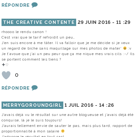
RÉPONDRE
THE CREATIVE CONTENTE
29 JUIN 2016 -
11 :29
rhoooo le rendu canon !
C’est vrai que le tarif refroidit un peu…
J’en suis encore à me tâter. Il va falloir que je me décide si je veux
un regard de biche sans maquillage sur mes photos de mater’
:v
Je t’avoue que j’ai un peu peur que ça me nique mes vrais cils :-/ Ils
se portent comment les tiens ?
♡
0
RÉPONDRE
MERRYGOROUNDGIRL
1 JUIL 2016 -
14 :26
J’avais déjà vu le résultat sur une autre blogueuse et j’avais déjà été
conquise, là je le suis toujours!
J’aurais tellement envie de sauter le pas, mais plus tard, rapport de
proportionnalité à mon salaire
J’adooore le résultat en tout cas!