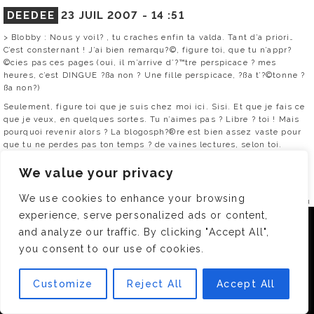
DEEDEE
23 JUIL 2007 -
14 :51
> Blobby : Nous y voil? , tu craches enfin ta valda. Tant d’a priori…
C’est consternant ! J’ai bien remarqu?©, figure toi, que tu n’appr?
©cies pas ces pages (oui, il m’arrive d’?™tre perspicace ? mes
heures, c’est DINGUE ?ßa non ? Une fille perspicace, ?ßa t’?©tonne ?
ßa non?)
Seulement, figure toi que je suis chez moi ici. Sisi. Et que je fais ce
que je veux, en quelques sortes. Tu n’aimes pas ? Libre ? toi ! Mais
pourquoi revenir alors ? La blogosph?®re est bien assez vaste pour
que tu ne perdes pas ton temps ? de vaines lectures, selon toi.
Je suis capable de mieux ? Mais o?? est le mieux, Blobby ? Et qui es-
We value your privacy
tu, toi, pour t’?©riger en grand manitou du Bien et du Pas bien, de
l’affligeant ou de l’intellectuellement correct ? Si ?ßa me plait ? moi,
We use cookies to enhance your browsing
de faire du « magazine f?©minine », c’est un peu mon probl?®me, tu
ne crois pas ? Je pr?©f?®re qui plus est donner dans ce genre que
experience, serve personalized ads or content,
Nous utilisons des cookies pour vous garantir la meilleure
dans des ?©lucubrations esot?©rico st?©riles sur la politique, la
and analyze our traffic. By clicking "Accept All",
expérience sur notre site. Si vous continuez à utiliser ce
soci?©t?© de consommation ou que sais je encore. Figure toi que
you consent to our use of cookies.
j’estime que la vie est d?©j? bien assez chiante et porteuse de gal?
dernier, nous considérerons que vous acceptez l'utilisation des
®res de tout poil pour qu’on n’en rajoute pas une couche on line.
cookies.
C’est mon avis. Si tu ne le partages pas, non seulement, ?ßa ne me
Customize
Reject All
Accept All
OK
d?©range absolument pas, mais en plus libre ? toi encore une fois
de voguer vers d’autres horizons.