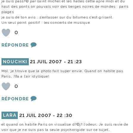
je suis pass?© par saint michel et les halles cette apre midi et du
haut des ponts on pouvais voir des berges noires de mondes : paris
plages
je suis de ton avis : s’entasser sur du bitumes c’est grisant.
Un seul point positif : les concerts de musique
0
RÉPONDRE
NOUCHKI
21 JUIL 2007 -
21 :23
Moi, je trouve que la photo fait super envie. Quand on habite pas
Paris, ?ßa a l’air idyllique!
0
RÉPONDRE
LARA
21 JUIL 2007 -
22 :30
et quand on habite Paris on visualise d?©j? l’odeur… Je suis ravie de
voir que je ne suis pas la seule psychorigide sur ce sujet…