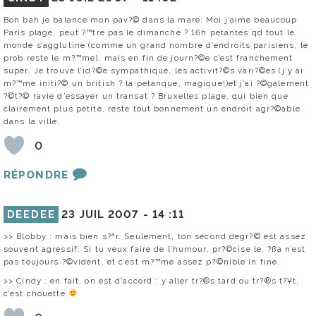
Bon bah je balance mon pav?© dans la mare: Moi j’aime beaucoup
Paris plage, peut ?™tre pas le dimanche ? 16h petantes qd tout le
monde s’agglutine (comme un grand nombre d’endroits parisiens, le
prob reste le m?™me), mais en fin de journ?©e c’est franchement
super. Je trouve l’id?©e sympathique, les activit?©s vari?©es (j’y ai
m?™me initi?© un british ? la petanque, magique!)et j’ai ?©galement
?©t?© ravie d’essayer un transat ? Bruxelles plage, qui bien que
clairement plus petite, reste tout bonnement un endroit agr?©able
dans la ville.
0
RÉPONDRE
DEEDEE
23 JUIL 2007 -
14 :11
>> Blobby : mais bien s?ªr. Seulement, ton second degr?© est assez
souvent agressif. Si tu veux faire de l’humour, pr?©cise le, ?ßa n’est
pas toujours ?©vident, et c’est m?™me assez p?©nible in fine.
>> Cindy : en fait, on est d’accord : y aller tr?®s tard ou tr?®s t?¥t,
c’est chouette