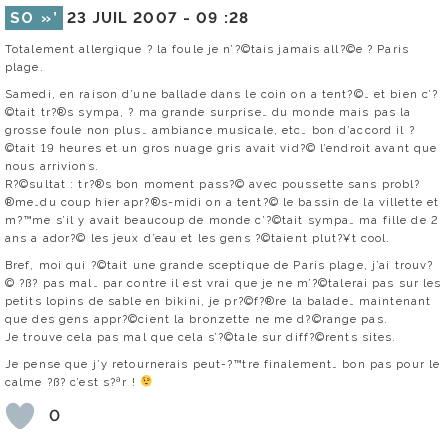
SO »’
23 JUIL 2007 -
09 :28
Totalement allergique ? la foule je n’?©tais jamais all?©e ? Paris
plage.
Samedi, en raison d’une ballade dans le coin on a tent?©… et bien c’?
©tait tr?®s sympa, ? ma grande surprise… du monde mais pas la
grosse foule non plus… ambiance musicale, etc… bon d’accord il ?
©tait 19 heures et un gros nuage gris avait vid?© l’endroit avant que
nous arrivions.
R?©sultat : tr?®s bon moment pass?© avec poussette sans probl?
®me…du coup hier apr?®s-midi on a tent?© le bassin de la villette et
m?™me s’il y avait beaucoup de monde c’?©tait sympa… ma fille de 2
ans a ador?© les jeux d’eau et les gens ?©taient plut?¥t cool.
Bref, moi qui ?©tait une grande sceptique de Paris plage, j’ai trouv?
© ?ß? pas mal… par contre il est vrai que je ne m’?©talerai pas sur les
petits lopins de sable en bikini, je pr?©f?®re la balade… maintenant
que des gens appr?©cient la bronzette ne me d?©range pas.
Je trouve cela pas mal que cela s’?©tale sur diff?©rents sites.
Je pense que j’y retournerais peut-?™tre finalement… bon pas pour le
calme ?ß? c’est s?ªr !
0