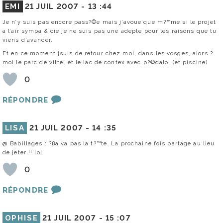
EMI
21 JUIL 2007 -
13 :44
Je n’y suis pas encore pass?©e mais j’avoue que m?™me si le projet
a l’air sympa & cie je ne suis pas une adepte pour les raisons que tu
viens d’avancer.
Et en ce moment jsuis de retour chez moi, dans les vosges, alors ?
moi le parc de vittel et le lac de contex avec p?©dalo! (et piscine)
0
RÉPONDRE
LISA
21 JUIL 2007 -
14 :35
@ Babillages : ?ßa va pas la t?™te. La prochaine fois partage au lieu
de jeter !! lol
0
RÉPONDRE
OPHISE
21 JUIL 2007 -
15 :07