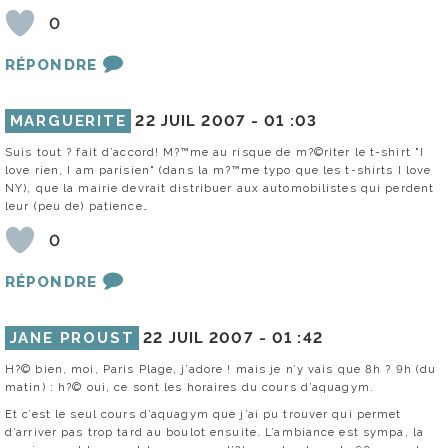
0
RÉPONDRE
MARGUERITE
22 JUIL 2007 -
01 :03
Suis tout ? fait d’accord! M?™me au risque de m?©riter le t-shirt "I
love rien, I am parisien" (dans la m?™me typo que les t-shirts I love
NY), que la mairie devrait distribuer aux automobilistes qui perdent
leur (peu de) patience…
0
RÉPONDRE
JANE PROUST
22 JUIL 2007 -
01 :42
H?© bien, moi, Paris Plage, j’adore ! mais je n’y vais que 8h ? 9h (du
matin) : h?© oui, ce sont les horaires du cours d’aquagym.
Et c’est le seul cours d’aquagym que j’ai pu trouver qui permet
d’arriver pas trop tard au boulot ensuite. L’ambiance est sympa, la