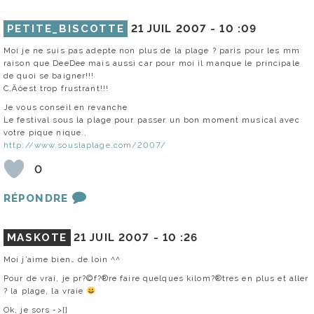
PETITE_BISCOTTE
21 JUIL 2007 -
10 :09
Moi je ne suis pas adepte non plus de la plage ? paris pour les mm
raison que DeeDee mais aussi car pour moi il manque le principale
de quoi se baigner!!!
C‚Äôest trop frustrant!!!
Je vous conseil en revanche
Le festival sous la plage pour passer un bon moment musical avec
votre pique nique..
http://www.souslaplage.com/2007/
0
RÉPONDRE
MASKOTE
21 JUIL 2007 -
10 :26
Moi j’aime bien… de loin ^^
Pour de vrai, je pr?©f?®re faire quelques kilom?®tres en plus et aller
? la plage, la vraie
Ok, je sors ->[]