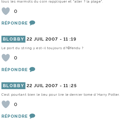
tous les marmots du coin rappliquer et "aller ? la plage".
0
RÉPONDRE
BLOBBY
22 JUIL 2007 -
11 :19
Le port du string y est-il toujours d?©fendu ?
0
RÉPONDRE
BLOBBY
22 JUIL 2007 -
11 :25
C’est pourtant bien le lieu pour lire le dernier tome d’Harry Potter.
0
RÉPONDRE