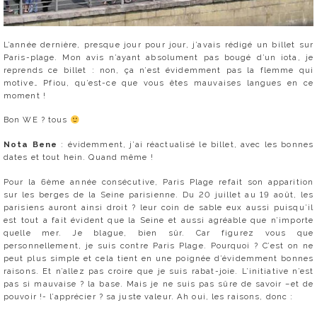
L’année dernière, presque jour pour jour, j’avais rédigé un billet sur
Paris-plage. Mon avis n’ayant absolument pas bougé d’un iota, je
reprends ce billet : non, ça n’est évidemment pas la flemme qui
motive… Pfiou, qu’est-ce que vous êtes mauvaises langues en ce
moment !
Bon WE ? tous
Nota Bene
: évidemment, j’ai réactualisé le billet, avec les bonnes
dates et tout hein. Quand même !
Pour la 6ème année consécutive, Paris Plage refait son apparition
sur les berges de la Seine parisienne. Du 20 juillet au 19 août, les
parisiens auront ainsi droit ? leur coin de sable eux aussi puisqu’il
est tout a fait évident que la Seine et aussi agréable que n’importe
quelle mer. Je blague, bien sûr. Car figurez vous que
personnellement, je suis contre Paris Plage. Pourquoi ? C’est on ne
peut plus simple et cela tient en une poignée d’évidemment bonnes
raisons. Et n’allez pas croire que je suis rabat-joie. L’initiative n’est
pas si mauvaise ? la base. Mais je ne suis pas sûre de savoir –et de
pouvoir !- l’apprécier ? sa juste valeur. Ah oui, les raisons, donc :