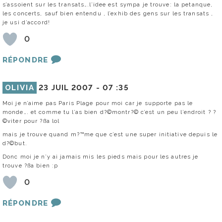
s’assoient sur les transats….l’idee est sympa je trouve: la petanque,
les concerts, sauf bien entendu , l’exhib des gens sur les transats ,
je usi d’accord!
0
RÉPONDRE
OLIVIA
23 JUIL 2007 -
07 :35
Moi je n’aime pas Paris Plage pour moi car je supporte pas le
monde…. et comme tu l’as bien d?©montr?© c’est un peu l’endroit ? ?
©viter pour ?ßa lol
mais je trouve quand m?™me que c’est une super initiative depuis le
d?©but.
Donc moi je n’y ai jamais mis les pieds mais pour les autres je
trouve ?ßa bien :p
0
RÉPONDRE