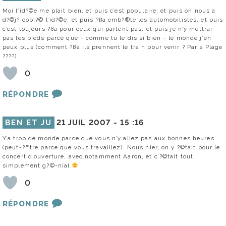
Moi l’id?©e me plait bien, et puis c’est populaire, et puis on nous a
d?©j? copi?© l’id?©e, et puis ?ßa emb?®te les automobilistes, et puis
c’est toujours ?ßa pour ceux qui partent pas, et puis je n’y mettrai
pas les pieds parce que – comme tu le dis si bien – le monde j’en
peux plus (comment ?ßa ils prennent le train pour venir ? Paris Plage
????)
0
RÉPONDRE
BEN ET JU
21 JUIL 2007 -
15 :16
Y’a trop de monde parce que vous n’y allez pas aux bonnes heures
(peut-?™tre parce que vous travaillez). Nous hier, on y ?©tait pour le
concert d’ouverture, avec notamment Aaron, et c’?©tait tout
simplement g?©-nial
0
RÉPONDRE