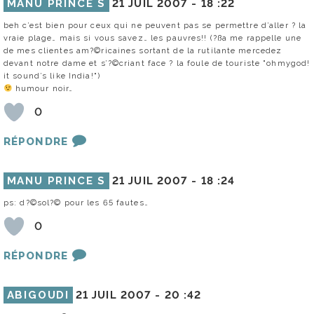
MANU PRINCE S
21 JUIL 2007 -
18 :22
beh c’est bien pour ceux qui ne peuvent pas se permettre d’aller ? la
vraie plage… mais si vous savez… les pauvres!! (?ßa me rappelle une
de mes clientes am?©ricaines sortant de la rutilante mercedez
devant notre dame et s’?©criant face ? la foule de touriste "ohmygod!
it sound’s like India!")
humour noir…
0
RÉPONDRE
MANU PRINCE S
21 JUIL 2007 -
18 :24
ps: d?©sol?© pour les 65 fautes…
0
RÉPONDRE
ABIGOUDI
21 JUIL 2007 -
20 :42