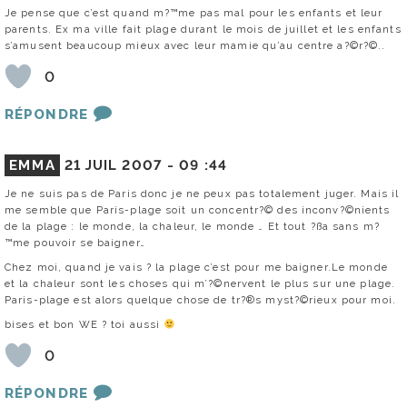
Je pense que c’est quand m?™me pas mal pour les enfants et leur
parents. Ex ma ville fait plage durant le mois de juillet et les enfants
s’amusent beaucoup mieux avec leur mamie qu’au centre a?©r?©..
0
RÉPONDRE
EMMA
21 JUIL 2007 -
09 :44
Je ne suis pas de Paris donc je ne peux pas totalement juger. Mais il
me semble que Paris-plage soit un concentr?© des inconv?©nients
de la plage : le monde, la chaleur, le monde … Et tout ?ßa sans m?
™me pouvoir se baigner…
Chez moi, quand je vais ? la plage c’est pour me baigner.Le monde
et la chaleur sont les choses qui m’?©nervent le plus sur une plage.
Paris-plage est alors quelque chose de tr?®s myst?©rieux pour moi.
bises et bon WE ? toi aussi
0
RÉPONDRE