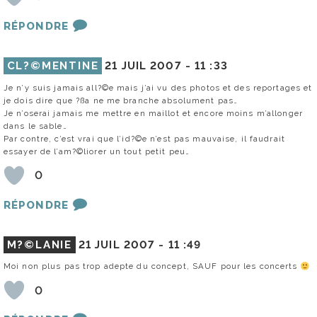
RÉPONDRE
CL?©MENTINE
21 JUIL 2007 -
11 :33
Je n’y suis jamais all?©e mais j’ai vu des photos et des reportages et
je dois dire que ?ßa ne me branche absolument pas…
Je n’oserai jamais me mettre en maillot et encore moins m’allonger
dans le sable…
Par contre, c’est vrai que l’id?©e n’est pas mauvaise, il faudrait
essayer de l’am?©liorer un tout petit peu…
0
RÉPONDRE
M?©LANIE
21 JUIL 2007 -
11 :49
Moi non plus pas trop adepte du concept, SAUF pour les concerts
0