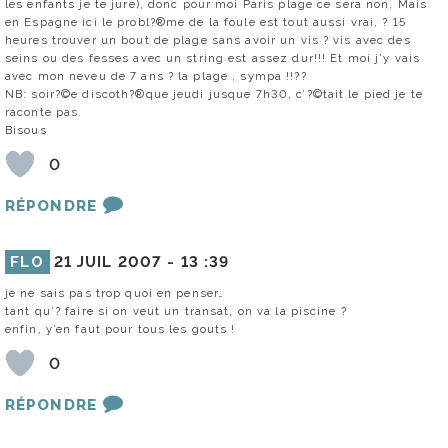
les enfants je te jure), donc pour moi Paris plage ce sera non, Mais
en Espagne ici le probl?®me de la foule est tout aussi vrai, ? 15
heures trouver un bout de plage sans avoir un vis ? vis avec des
seins ou des fesses avec un string est assez dur!!! Et moi j’y vais
avec mon neveu de 7 ans ? la plage , sympa !!??
NB: soir?©e discoth?®que jeudi jusque 7h30, c’?©tait le pied je te
raconte pas.
Bisous
0
RÉPONDRE
FLO
21 JUIL 2007 -
13 :39
je ne sais pas trop quoi en penser…
tant qu’? faire si on veut un transat, on va la piscine ?
enfin, y’en faut pour tous les gouts !
0
RÉPONDRE