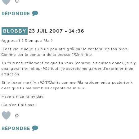
0
RÉPONDRE
BLOBBY
23 JUIL 2007 -
14 :36
Aggressif ? Rien que ?ßa ?
Il est vrai que je suis un peu afflig?© par le contenu de ton blob.
Comme par le contenu de la presse f?©minine.
Tu fais naturellement ce que tu veux (comme les autres donc), je n’y
changerai rien et apr?®s tout, je devrais me garder d’exprimer mon
affliction.
Si je l’exprime (j’y r?©fl?©chis comme ?ßa rapidement a posteriori),
c’est que tu me sembles capable de mieux.
Have a nice rainy day.
(Ca n’en finit pas…)
0
RÉPONDRE