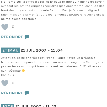
Moi je vis sur la c?¥te d’azur, et je peux te dire qu’? moins de savoir
o?? sont les petites criques recul?©es (pas encore trop) connues des
touristes, il y a aussi un monde fou ici ! Bon je fais ma maligne ?
raler, mais on a la mer (et puis les fameuses petites criques) alors je
ne me plains pas trop !
0
RÉPONDRE
ETIMAU
21 JUIL 2007 -
11 :04
Attention, cette ann?©e c’est "Paris Plages" (avec un n?®sse) !
Mercredi soir, depuis la terrasse d’un resto le long de la Seine, j’ai vu
passer les camions qui transportaient les palmiers. C’?©tait assez
sur-r?©aliste
Bon ouik.
0
RÉPONDRE
JOCE
21 JUIL 2007 -
11 :12