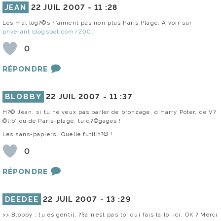
JEAN
22 JUIL 2007 -
11 :28
Les mal log?©s n’aiment pas non plus Paris Plage. A voir sur
phverant.blogspot.com/200…
0
RÉPONDRE
BLOBBY
22 JUIL 2007 -
11 :37
H?© Jean, si tu ne veux pas parler de bronzage, d’Harry Poter, de V?
©lib’ ou de Paris-plage, tu d?©gages !
Les sans-papiers… Quelle futilit?© !
0
RÉPONDRE
DEEDEE
22 JUIL 2007 -
13 :29
>> Blobby : tu es gentil, ?ßa n’est pas toi qui fais la loi ici, OK ? Merci