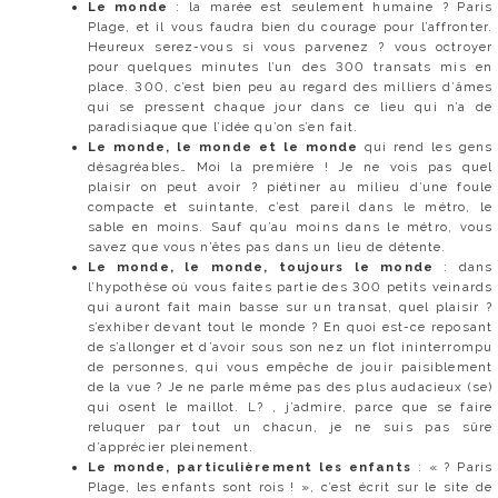
Le monde
: la marée est seulement humaine ? Paris
Plage, et il vous faudra bien du courage pour l’affronter.
Heureux serez-vous si vous parvenez ? vous octroyer
pour quelques minutes l’un des 300 transats mis en
place. 300, c’est bien peu au regard des milliers d’âmes
qui se pressent chaque jour dans ce lieu qui n’a de
paradisiaque que l’idée qu’on s’en fait.
Le monde, le monde et le monde
qui rend les gens
désagréables… Moi la première ! Je ne vois pas quel
plaisir on peut avoir ? piétiner au milieu d’une foule
compacte et suintante, c’est pareil dans le métro, le
sable en moins. Sauf qu’au moins dans le métro, vous
savez que vous n’êtes pas dans un lieu de détente.
Le monde, le monde, toujours le monde
: dans
l’hypothèse où vous faites partie des 300 petits veinards
qui auront fait main basse sur un transat, quel plaisir ?
s’exhiber devant tout le monde ? En quoi est-ce reposant
de s’allonger et d’avoir sous son nez un flot ininterrompu
de personnes, qui vous empêche de jouir paisiblement
de la vue ? Je ne parle même pas des plus audacieux (se)
qui osent le maillot. L? , j’admire, parce que se faire
reluquer par tout un chacun, je ne suis pas sûre
d’apprécier pleinement.
Le monde, particulièrement les enfants
: « ? Paris
Plage, les enfants sont rois ! », c’est écrit sur le site de