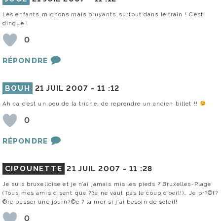
Les enfants…mignons mais bruyants…surtout dans le train ! C’est
dingue !
0
RÉPONDRE
BOUH
21 JUIL 2007 -
11 :12
Ah ca c’est un peu de la triche, de reprendre un ancien billet !!
0
RÉPONDRE
CIPOUNETTE
21 JUIL 2007 -
11 :28
Je suis bruxelloise et je n’ai jamais mis les pieds ? Bruxelles-Plage
(Tous mes amis disent que ?ßa ne vaut pas le coup d’oeil!)… Je pr?©f?
®re passer une journ?©e ? la mer si j’ai besoin de soleil!
0