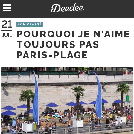
Aller
au
contenu
21
NON CLASSÉ
POURQUOI JE N’AIME
JUIL
TOUJOURS PAS
PARIS-PLAGE