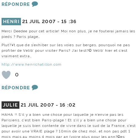
RÉPONDRE
HENRI
21 JUIL 2007 -
15 :36
Merci Deedee pour cet article! Moi non plus, je ne fouterai jamais les
pieds ? Paris plage…
Plut?¥t que de s’exhiber sur les voies sur berges, pourquoi ne pas
profiter de Velib’ pour visiter Paris? J’ai test?© Velib’ hier et c’est
vraiment extra…
http://www.henrichatillon.com
0
RÉPONDRE
JULIE
21 JUIL 2007 -
16 :02
HAHA !! S’il y a bien une chose pour laquelle je n’envie pas les
Parisiens, c’est bien Paris-plage ! Et s’il y a bien une chose pour
laquelle je suis bien contente de vivre dans le sud de la France, c’est
pour avoir une VRAIE plage ? 10min de chez moi, et non pas pdt 1
mois mais au moins 4 mois par an (voire plus pour les ann?©es