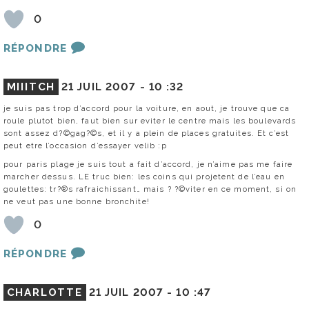
0
RÉPONDRE
MIIITCH
21 JUIL 2007 -
10 :32
je suis pas trop d’accord pour la voiture, en aout, je trouve que ca
roule plutot bien, faut bien sur eviter le centre mais les boulevards
sont assez d?©gag?©s, et il y a plein de places gratuites. Et c’est
peut etre l’occasion d’essayer velib :p
pour paris plage je suis tout a fait d’accord, je n’aime pas me faire
marcher dessus. LE truc bien: les coins qui projetent de l’eau en
goulettes: tr?®s rafraichissant… mais ? ?©viter en ce moment, si on
ne veut pas une bonne bronchite!
0
RÉPONDRE
CHARLOTTE
21 JUIL 2007 -
10 :47