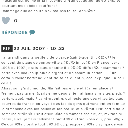
musique est bonne et la moyenne d’?¢ge est autour de 60 ans… et
pourtant mes abdos souffrent !
Dommage que ce cours n’existe pas toute l’ann?©e !
0
RÉPONDRE
KIP
22 JUIL 2007 -
10 :23
j’ai grandi dans la petite ville picarde (saint-quentin, 02) o?? le
concept de plage de centre-ville a ?©t?© innov?© en France, vers
1996 ou 1997 je sais plus. ensuite il a ?©t?© diffus?©, notamment ?
paris avec beaucoup plus d’argent et de communication . .. ( un
certain xavier bertrand vient de saint-quentin, ceci explique un peu
cela.)
Alors, oui, y’a du monde, ?ßa fait pas envie et ?ßa remplace s?
ªrement pas la mer (parisienne depuis, je n’ai jamais mis les pieds ?
paris-plage); mais ? saint-quentin, qui reste une des villes les plus
pauvres de france, on voyait des tas de gens qui venaient en famille
le dimanche avec les pelles et les seaux, et c’?©tait THE sortie de la
semaine d’?©t?©. L’initiative ?©tait vraiment sociale, et, m?™me si
perso je n’ai jamais tellement profit?© du truc, -ben oui, privil?©gi?
©e qui ?©tait partie tout l’?©t?© ou presque- c’?©tait sympa de voir