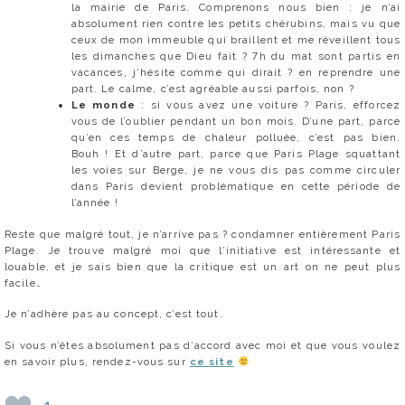
la mairie de Paris. Comprenons nous bien : je n’ai
absolument rien contre les petits chérubins, mais vu que
ceux de mon immeuble qui braillent et me réveillent tous
les dimanches que Dieu fait ? 7h du mat sont partis en
vacances, j’hésite comme qui dirait ? en reprendre une
part. Le calme, c’est agréable aussi parfois, non ?
Le monde
: si vous avez une voiture ? Paris, efforcez
vous de l’oublier pendant un bon mois. D’une part, parce
qu’en ces temps de chaleur polluée, c’est pas bien.
Bouh ! Et d’autre part, parce que Paris Plage squattant
les voies sur Berge, je ne vous dis pas comme circuler
dans Paris devient problématique en cette période de
l’année !
Reste que malgré tout, je n’arrive pas ? condamner entièrement Paris
Plage. Je trouve malgré moi que l’initiative est intéressante et
louable, et je sais bien que la critique est un art on ne peut plus
facile…
Je n’adhère pas au concept, c’est tout.
Si vous n’êtes absolument pas d’accord avec moi et que vous voulez
en savoir plus, rendez-vous sur
ce site