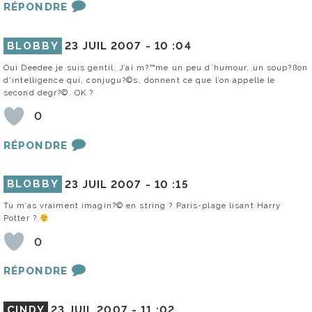
RÉPONDRE
BLOBBY
23 JUIL 2007 -
10 :04
Oui Deedee je suis gentil. J’ai m?™me un peu d’humour, un soup?ßon
d’intelligence qui, conjugu?©s, donnent ce que l’on appelle le
second degr?©. OK ?
0
RÉPONDRE
BLOBBY
23 JUIL 2007 -
10 :15
Tu m’as vraiment imagin?© en string ? Paris-plage lisant Harry
Potter ?
0
RÉPONDRE
CINDY
23 JUIL 2007 -
11 :02