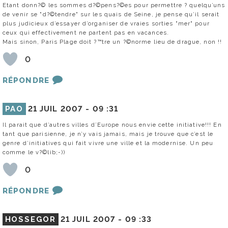
Etant donn?© les sommes d?©pens?©es pour permettre ? quelqu’uns
de venir se "d?©tendre" sur les quais de Seine, je pense qu’il serait
plus judicieux d’essayer d’organiser de vraies sorties "mer" pour
ceux qui effectivement ne partent pas en vacances.
Mais sinon, Paris Plage doit ?™tre un ?©norme lieu de drague, non !!
0
RÉPONDRE
PAO
21 JUIL 2007 -
09 :31
Il parait que d’autres villes d’Europe nous envie cette initiative!!! En
tant que parisienne, je n’y vais jamais, mais je trouve que c’est le
genre d’initiatives qui fait vivre une ville et la modernise. Un peu
comme le v?©lib;-))
0
RÉPONDRE
HOSSEGOR
21 JUIL 2007 -
09 :33