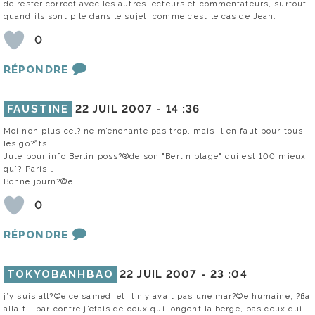
de rester correct avec les autres lecteurs et commentateurs, surtout
quand ils sont pile dans le sujet, comme c’est le cas de Jean.
0
RÉPONDRE
FAUSTINE
22 JUIL 2007 -
14 :36
Moi non plus cel? ne m’enchante pas trop, mais il en faut pour tous
les go?ªts.
Jute pour info Berlin poss?®de son "Berlin plage" qui est 100 mieux
qu’? Paris …
Bonne journ?©e
0
RÉPONDRE
TOKYOBANHBAO
22 JUIL 2007 -
23 :04
j’y suis all?©e ce samedi et il n’y avait pas une mar?©e humaine, ?ßa
allait … par contre j’etais de ceux qui longent la berge, pas ceux qui