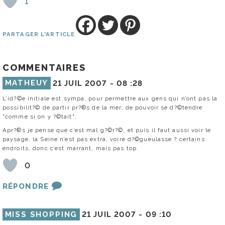
1
PARTAGER L'ARTICLE
COMMENTAIRES
MATHEUY
21 JUIL 2007 -
08 :28
L’id?©e initiale est sympa, pour permettre aux gens qui n’ont pas la
possibilit?© de partir pr?®s de la mer, de pouvoir se d?©tendre
"comme si on y ?©tait".
Apr?®s je pense que c’est mal g?©r?©, et puis il faut aussi voir le
paysage, la Seine n’est pas extra, voire d?©gueulasse ? certains
endroits, donc c’est marrant, mais pas top
0
RÉPONDRE
MISS SHOPPING
21 JUIL 2007 -
09 :10