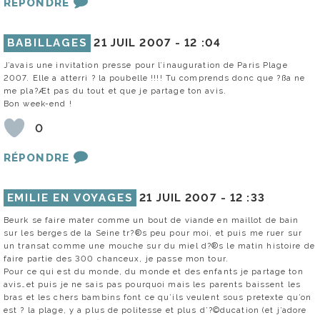
RÉPONDRE
BABILLAGES
21 JUIL 2007 -
12 :04
J’avais une invitation presse pour l’inauguration de Paris Plage
2007. Elle a atterri ? la poubelle !!!! Tu comprends donc que ?ßa ne
me pla?Æt pas du tout et que je partage ton avis.
Bon week-end !
0
RÉPONDRE
EMILIE EN VOYAGES
21 JUIL 2007 -
12 :33
Beurk se faire mater comme un bout de viande en maillot de bain
sur les berges de la Seine tr?®s peu pour moi, et puis me ruer sur
un transat comme une mouche sur du miel d?®s le matin histoire de
faire partie des 300 chanceux, je passe mon tour.
Pour ce qui est du monde, du monde et des enfants je partage ton
avis…et puis je ne sais pas pourquoi mais les parents baissent les
bras et les chers bambins font ce qu’ils veulent sous pretexte qu’on
est ? la plage, y a plus de politesse et plus d’?©ducation (et j’adore