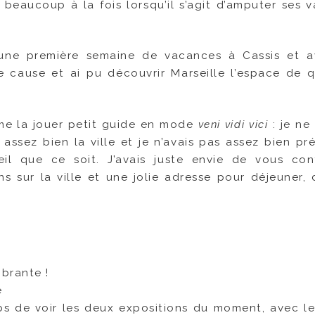
t beaucoup à la fois lorsqu’il s’agit d’amputer ses 
d’une première semaine de vacances à Cassis et 
de cause et ai pu découvrir Marseille l’espace de 
me la jouer petit guide en mode
veni vidi vici
: je ne
assez bien la ville et je n’avais pas assez bien pr
l que ce soit. J’avais juste envie de vous con
s sur la ville et une jolie adresse pour déjeuner, 
ibrante !
e
ps de voir les deux expositions du moment, avec l