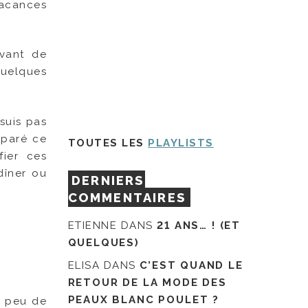
vacances
avant de
quelques
 suis pas
éparé ce
TOUTES LES
PLAYLISTS
fier ces
dîner ou
DERNIERS
COMMENTAIRES
ETIENNE
DANS
21 ANS… ! (ET
QUELQUES)
ELISA
DANS
C’EST QUAND LE
RETOUR DE LA MODE DES
PEAUX BLANC POULET ?
e peu de