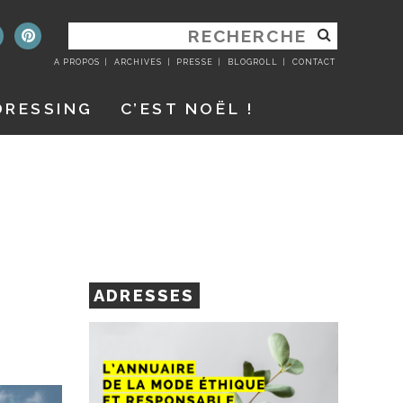
RECHERCHER
:
A PROPOS
ARCHIVES
PRESSE
BLOGROLL
CONTACT
DRESSING
C’EST NOËL !
ADRESSES
…