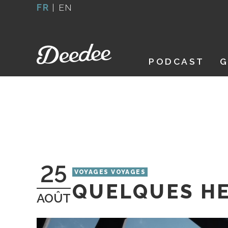
Aller
FR
|
EN
au
contenu
PODCAST
G
25
VOYAGES VOYAGES
QUELQUES HE
AOÛT