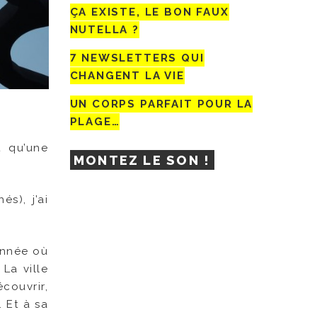
ÇA EXISTE, LE BON FAUX
NUTELLA ?
7 NEWSLETTERS QUI
CHANGENT LA VIE
UN CORPS PARFAIT POUR LA
PLAGE…
t qu’une
MONTEZ LE SON !
s), j’ai
année où
La ville
écouvrir,
. Et à sa