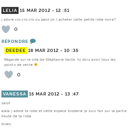
LELIA
15 MAR 2012 -
12 :51
j adore cro cro cro ou peut on l acheter cette petite robe noire?
0
RÉPONDRE
DEEDEE
18 MAR 2012 -
10 :35
Regarde sur le site de Stéphanie Vaille, tu dois avoir tous les
points de vente
0
VANESSA
15 MAR 2012 -
13 :47
salut
alala j adore ta robe et cette espece broderie je suis fan sur la partie
haute de ta robe.
bises