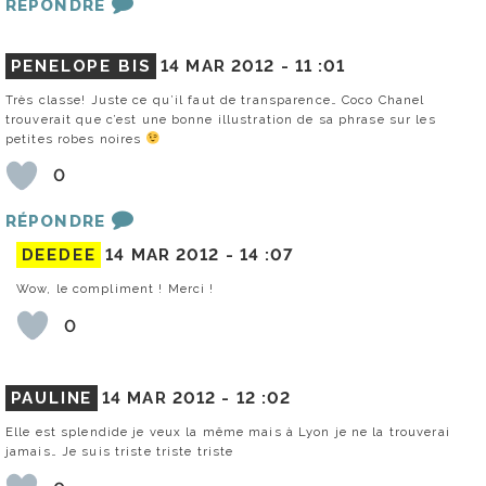
RÉPONDRE
PENELOPE BIS
14 MAR 2012 -
11 :01
Très classe! Juste ce qu’il faut de transparence… Coco Chanel
trouverait que c’est une bonne illustration de sa phrase sur les
petites robes noires
0
RÉPONDRE
DEEDEE
14 MAR 2012 -
14 :07
Wow, le compliment ! Merci !
0
PAULINE
14 MAR 2012 -
12 :02
Elle est splendide je veux la même mais à Lyon je ne la trouverai
jamais… Je suis triste triste triste