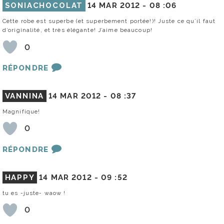
SONIACHOCOLAT
14 MAR 2012 -
08 :06
Cette robe est superbe (et superbement portée!)! Juste ce qu’il faut
d’originalité, et très élégante! J’aime beaucoup!
0
RÉPONDRE
VANNINA
14 MAR 2012 -
08 :37
Magnifique!
0
RÉPONDRE
HAPPY
14 MAR 2012 -
09 :52
tu es -juste- waow !
0