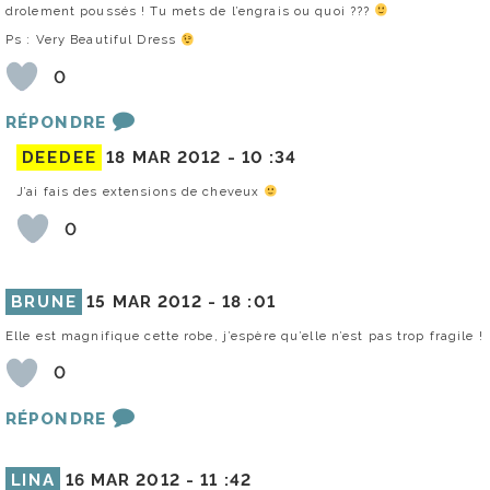
drolement poussés ! Tu mets de l’engrais ou quoi ???
Ps : Very Beautiful Dress
0
RÉPONDRE
DEEDEE
18 MAR 2012 -
10 :34
J’ai fais des extensions de cheveux
0
BRUNE
15 MAR 2012 -
18 :01
Elle est magnifique cette robe, j’espère qu’elle n’est pas trop fragile !
0
RÉPONDRE
LINA
16 MAR 2012 -
11 :42