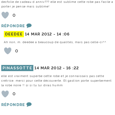
decfolie de cadeau d anniv??? elle est sublime cette robe pas facile a
porter je pense mais sublime!
0
RÉPONDRE
DEEDEE
14 MAR 2012 -
14 :06
Ah non, m. deedee a beaucoup de qualités, mais pas celle-ci^^
0
PINASSOTTE
14 MAR 2012 -
16 :22
elle est vraiment superbe cette robe et je connaissais pas cette
crétrice. merci pour cette découverte. Et gastion porte superbement
la robe noire !! si si tu lui diras humm
0
RÉPONDRE