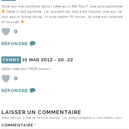
Voilà qui me conforte dans l’idée qu’il ME FAUT une jolie pochette!
Celle ci est parfaite, j’ai souvent du mal à en trouver une qui ne
soit pas ni bling-bling, ni trop sobre! Et sinon… la robe est sublime
of course!
0
RÉPONDRE
FANNY
19 MAR 2012 -
20 :22
Cette robe est TROP canon !
0
RÉPONDRE
LAISSER UN COMMENTAIRE
Votre adresse e-mail ne sera pas publiée.
Les champs obligatoires sont indiqués avec
*
COMMENTAIRE
*