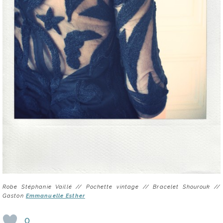
Robe Stéphanie Vaillé // Pochette vintage // Bracelet Shourouk //
Gaston
Emmanuelle Esther
0