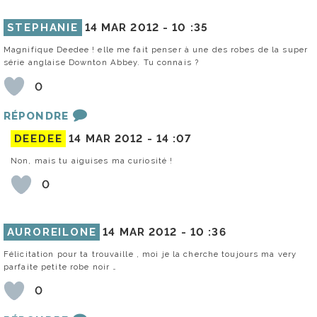
STEPHANIE
14 MAR 2012 -
10 :35
Magnifique Deedee ! elle me fait penser à une des robes de la super
série anglaise Downton Abbey. Tu connais ?
0
RÉPONDRE
DEEDEE
14 MAR 2012 -
14 :07
Non, mais tu aiguises ma curiosité !
0
AUROREILONE
14 MAR 2012 -
10 :36
Félicitation pour ta trouvaille , moi je la cherche toujours ma very
parfaite petite robe noir …
0