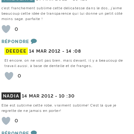
c’est franchement sublime cette délicatesse dans le dos….j’aime
beaucoup cette idée de transparence qui lui donne un petit côté
moins sage. parfaite !
0
RÉPONDRE
DEEDEE
14 MAR 2012 -
14 :08
Et encore, on ne voit pas bien, mais devant, il y a beaucoup de
travail aussi, à base de dentelle et de franges…
0
NADIA
14 MAR 2012 -
10 :30
Elle est sublime cette robe, vraiment sublime! C’est là que je
regrette de ne jamais en porter!
0
RÉPONDRE