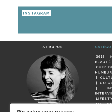
INSTAGRAM
A PROPOS
CATÉGO
3615 
BEAUTÉ
CHEZ D
HUMEUR
CULT
GO G
IN
INTERV
LIFEST
MATERN
MODE
We value your privacy