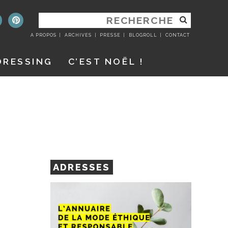
RECHERCHER
:
A PROPOS
ARCHIVES
PRESSE
BLOGROLL
CONTACT
DRESSING
C’EST NOËL !
ADRESSES