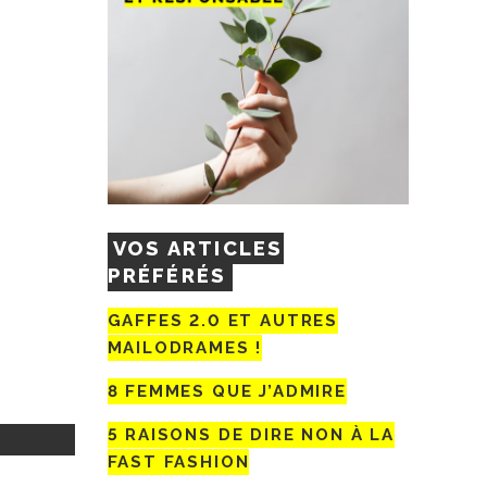
VOS ARTICLES
PRÉFÉRÉS
GAFFES 2.0 ET AUTRES
MAILODRAMES !
8 FEMMES QUE J’ADMIRE
5 RAISONS DE DIRE NON À LA
FAST FASHION