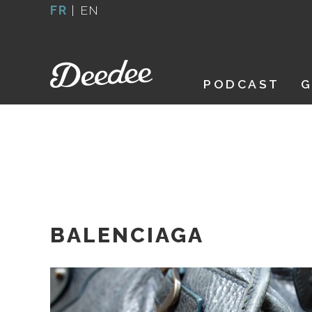
Aller
FR
|
EN
au
contenu
PODCAST
G
BALENCIAGA