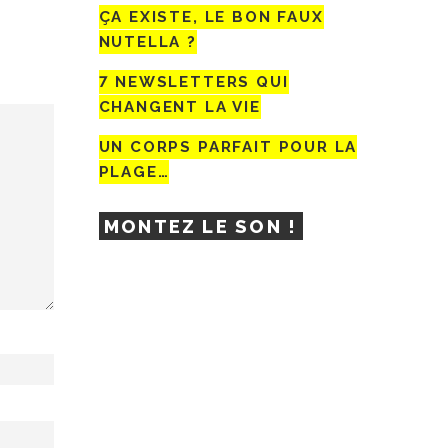
ÇA EXISTE, LE BON FAUX
NUTELLA ?
7 NEWSLETTERS QUI
CHANGENT LA VIE
UN CORPS PARFAIT POUR LA
PLAGE…
MONTEZ LE SON !