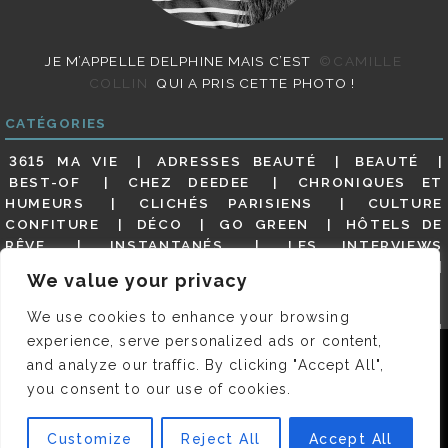
JE M’APPELLE DELPHINE MAIS C’EST
©CAMILLE
COLLIN
QUI A PRIS CETTE PHOTO !
CATÉGORIES
3615 MA VIE
ADRESSES BEAUTÉ
BEAUTÉ
BEST-OF
CHEZ DEEDEE
CHRONIQUES ET
HUMEURS
CLICHÉS PARISIENS
CULTURE
CONFITURE
DÉCO
GO GREEN
HÔTELS DE
RÊVE
INSTANTANÉS
LES INTERVIEWS
PARISIENNES
LIFESTYLE
LOOKS
MATERNITÉ
We value your privacy
MES ADRESSES
MODE
NON CLASSÉ
OLDIES
(BUT GOODIES)
PAR ICI LE MAGOT !
PARIS CITY-
We use cookies to enhance your browsing
GUIDE
PARIS EN PHOTOS
RESTAURANTS
experience, serve personalized ads or content,
REVUE DE PRESSE DÉTAILLÉE, SIOU PLAIT
SALONS
Nous utilisons des cookies pour vous garantir la meilleure
and analyze our traffic. By clicking "Accept All",
DE THÉ
SHOPPING
VIDÉOS
VITE ! UN RESTO
expérience sur notre site. Si vous continuez à utiliser ce
you consent to our use of cookies.
VOYAGES VOYAGES
dernier, nous considérerons que vous acceptez l'utilisation des
cookies.
Customize
Reject All
Accept All
© 2026 DEEDEE | TOUS DROITS RÉSERVÉS. DESIGNED BY
OK