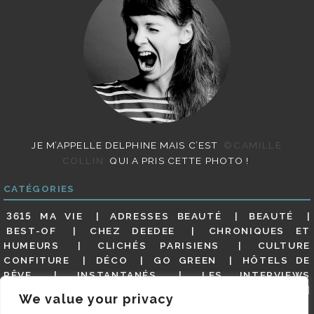
JE M’APPELLE DELPHINE MAIS C’EST
©CAMILLE
COLLIN
QUI A PRIS CETTE PHOTO !
CATÉGORIES
3615 MA VIE
ADRESSES BEAUTÉ
BEAUTÉ
BEST-OF
CHEZ DEEDEE
CHRONIQUES ET
HUMEURS
CLICHÉS PARISIENS
CULTURE
CONFITURE
DÉCO
GO GREEN
HÔTELS DE
RÊVE
INSTANTANÉS
LES INTERVIEWS
PARISIENNES
LIFESTYLE
LOOKS
MATERNITÉ
We value your privacy
MES ADRESSES
MODE
NON CLASSÉ
OLDIES