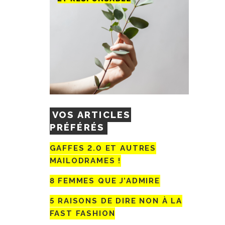
VOS ARTICLES
PRÉFÉRÉS
GAFFES 2.0 ET AUTRES
MAILODRAMES !
8 FEMMES QUE J’ADMIRE
5 RAISONS DE DIRE NON À LA
FAST FASHION