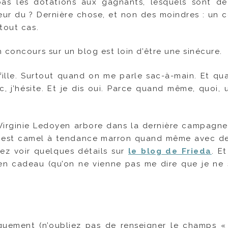
pas les dotations aux gagnants, lesquels sont de
leur du ? Dernière chose, et non des moindres : un 
tout cas.
 concours sur un blog est loin d’être une sinécure.
fille. Surtout quand on me parle sac-à-main. Et qu
 j’hésite. Et je dis oui. Parce quand même, quoi, 
 Virginie Ledoyen arbore dans la dernière campagn
, il est camel à tendance marron quand même avec de
vez voir quelques détails sur
le blog de Frieda
. E
en cadeau (qu’on ne vienne pas me dire que je ne 
iquement (n’oubliez pas de renseigner le champs «