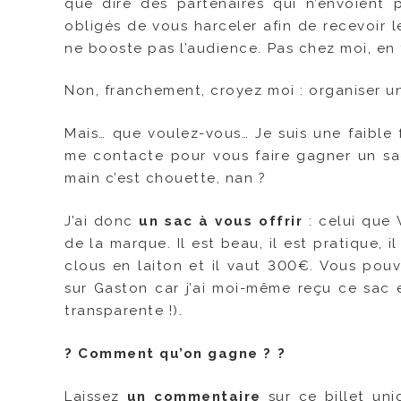
que dire des partenaires qui n’envoient 
obligés de vous harceler afin de recevoir 
ne booste pas l’audience. Pas chez moi, en 
Non, franchement, croyez moi : organiser un
Mais… que voulez-vous… Je suis une faible 
me contacte pour vous faire gagner un sac,
main c’est chouette, nan ?
J’ai donc
un sac à vous offrir
: celui que
de la marque. Il est beau, il est pratique
clous en laiton et il vaut 300€. Vous pou
sur Gaston car j’ai moi-même reçu ce sac 
transparente !).
?
Comment qu’on gagne ?
?
Laissez
un commentaire
sur ce billet un