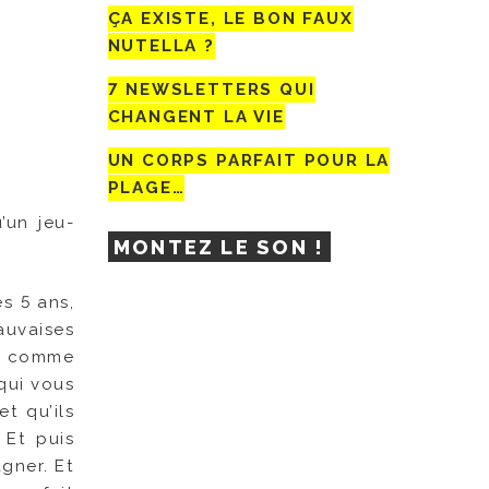
ÇA EXISTE, LE BON FAUX
NUTELLA ?
7 NEWSLETTERS QUI
CHANGENT LA VIE
UN CORPS PARFAIT POUR LA
PLAGE…
’un jeu-
MONTEZ LE SON !
s 5 ans,
auvaises
s, comme
 qui vous
et qu’ils
 Et puis
gner. Et