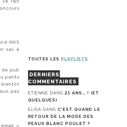
 ce fait
concours
and IKKS
un sac à
TOUTES LES
PLAYLISTS
e de pub
DERNIERS
s petits
COMMENTAIRES
t bientôt
suis pas
ETIENNE
DANS
21 ANS… ! (ET
QUELQUES)
ELISA
DANS
C’EST QUAND LE
RETOUR DE LA MODE DES
PEAUX BLANC POULET ?
 email »