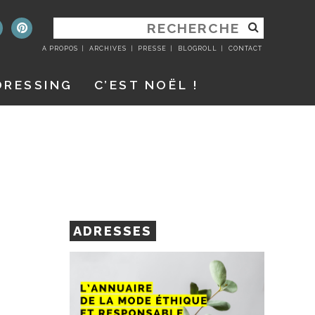
RECHERCHER
:
A PROPOS
ARCHIVES
PRESSE
BLOGROLL
CONTACT
DRESSING
C’EST NOËL !
ADRESSES