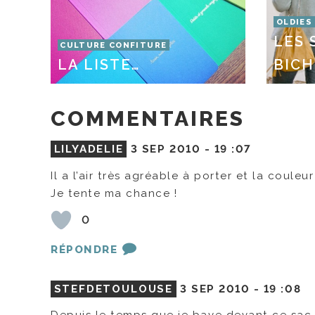
OLDIES
LES 
CULTURE CONFITURE
LA LISTE…
BICH
COMMENTAIRES
LILYADELIE
3 SEP 2010 -
19 :07
Il a l’air très agréable à porter et la couleu
Je tente ma chance !
0
RÉPONDRE
STEFDETOULOUSE
3 SEP 2010 -
19 :08
Depuis le temps que je bave devant ce sac 