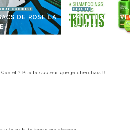
 (BUT GOODIES)
BEAUTÉ
SACS DE ROSE LA
PAYE TES CHEV
E
DE RÊVE !
r Camel ? Pile la couleur que je cherchais !!
sur la pub, je tente ma chance.