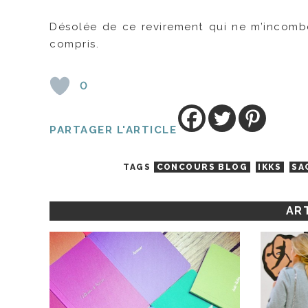
Désolée de ce revirement qui ne m’incombe
compris.
0
PARTAGER L'ARTICLE
TAGS
CONCOURS BLOG
IKKS
SA
ART