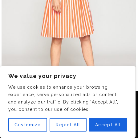
We value your privacy
We use cookies to enhance your browsing
experience, serve personalized ads or content,
Nous utilisons des cookies pour vous garantir la meilleure
and analyze our traffic. By clicking "Accept All",
expérience sur notre site. Si vous continuez à utiliser ce
you consent to our use of cookies.
dernier, nous considérerons que vous acceptez l'utilisation des
cookies.
Customize
Reject All
Accept All
OK