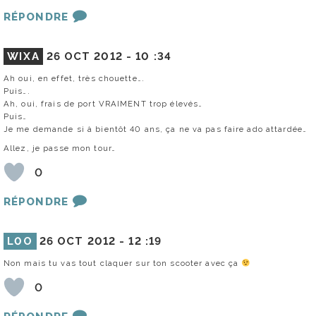
RÉPONDRE
WIXA
26 OCT 2012 -
10 :34
Ah oui, en effet, très chouette….
Puis….
Ah, oui, frais de port VRAIMENT trop élevés…
Puis…
Je me demande si à bientôt 40 ans, ça ne va pas faire ado attardée…
Allez, je passe mon tour…
0
RÉPONDRE
L0O
26 OCT 2012 -
12 :19
Non mais tu vas tout claquer sur ton scooter avec ça
0