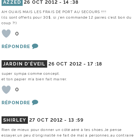
AZZED
26 OCT 2012 -
14 :38
AH OUAIS MAIS LES FRAIS DE PORT AU SECOURS !!!!
(ils sont offerts pour 30$, si j’en commande 12 paires c’est bon du
coup ?!)
0
RÉPONDRE
JARDIN D’ÉVEIL
26 OCT 2012 -
17 :18
super sympa comme concept.
et ton papier m’a bien fait marrer.
0
RÉPONDRE
SHIRLEY
27 OCT 2012 -
13 :59
Rien de mieux pour donner un côté aéré à tes shoes.Je pense
essayer,un peu d’originalité ne fait de mal à personnes,au contraire