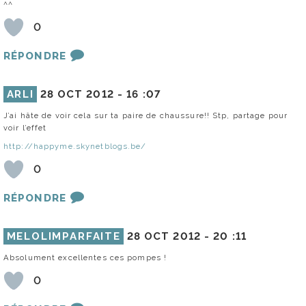
^^
0
RÉPONDRE
ARLI
28 OCT 2012 -
16 :07
J’ai hâte de voir cela sur ta paire de chaussure!! Stp, partage pour
voir l’effet
http://happyme.skynetblogs.be/
0
RÉPONDRE
MELOLIMPARFAITE
28 OCT 2012 -
20 :11
Absolument excellentes ces pompes !
0