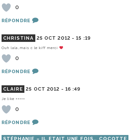
0
RÉPONDRE
CHRISTINA
25 OCT 2012 -
15 :19
Ouh lala…mais c le kiff merci
0
RÉPONDRE
CLAIRE
25 OCT 2012 -
16 :49
Je like +++++
0
RÉPONDRE
STÉPHANIE – IL ETAIT UNE FOIS… COCOTTE