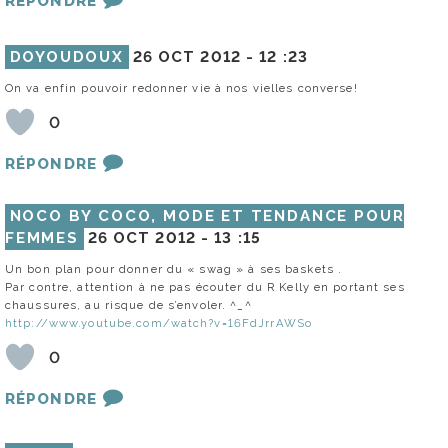
RÉPONDRE
DOYOUDOUX
26 OCT 2012 -
12 :23
On va enfin pouvoir redonner vie à nos vielles converse!
0
RÉPONDRE
NOCO BY COCO, MODE ET TENDANCE POUR
FEMMES
26 OCT 2012 -
13 :15
Un bon plan pour donner du « swag » à ses baskets .
Par contre, attention à ne pas écouter du R Kelly en portant ses
chaussures, au risque de s’envoler. ^_^
http://www.youtube.com/watch?v=16FdJrrAWSo
0
RÉPONDRE