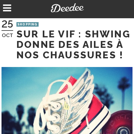
Aller
au
contenu
25
SHOPPING
SUR LE VIF : SHWING
OCT
DONNE DES AILES À
NOS CHAUSSURES !