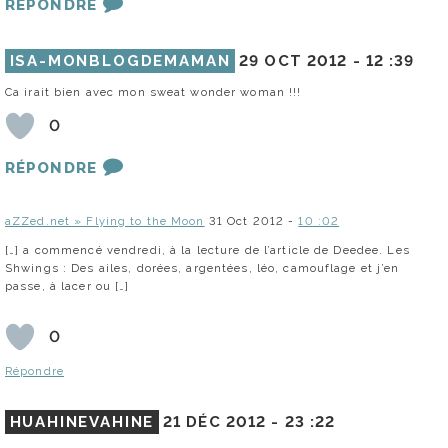
RÉPONDRE
ISA-MONBLOGDEMAMAN
29 OCT 2012 -
12 :39
Ca irait bien avec mon sweat wonder woman !!!
0
RÉPONDRE
aZZed.net » Flying to the Moon
31 Oct 2012 -
10 :02
[…] a commencé vendredi, à la lecture de l’article de Deedee. Les
Shwings : Des ailes, dorées, argentées, léo, camouflage et j’en
passe, à lacer ou […]
0
Répondre
HUAHINEVAHINE
21 DÉC 2012 -
23 :22