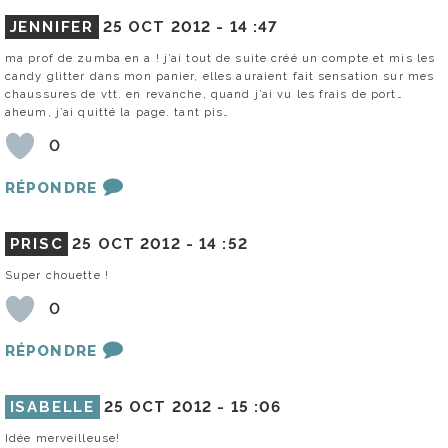
JENNIFER
25 OCT 2012 -
14 :47
ma prof de zumba en a ! j’ai tout de suite créé un compte et mis les
candy glitter dans mon panier, elles auraient fait sensation sur mes
chaussures de vtt. en revanche, quand j’ai vu les frais de port…
aheum, j’ai quitté la page. tant pis…
0
RÉPONDRE
PRISC
25 OCT 2012 -
14 :52
Super chouette !
0
RÉPONDRE
ISABELLE
25 OCT 2012 -
15 :06
Idée merveilleuse!