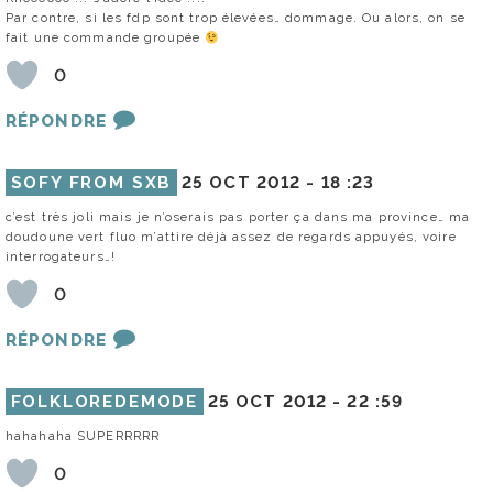
Par contre, si les fdp sont trop élevées… dommage. Ou alors, on se
fait une commande groupée
0
RÉPONDRE
SOFY FROM SXB
25 OCT 2012 -
18 :23
c’est très joli mais je n’oserais pas porter ça dans ma province… ma
doudoune vert fluo m’attire déjà assez de regards appuyés, voire
interrogateurs…!
0
RÉPONDRE
FOLKLOREDEMODE
25 OCT 2012 -
22 :59
hahahaha SUPERRRRR
0