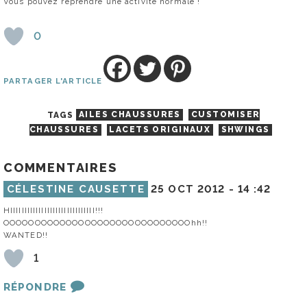
Vous pouvez reprendre une activité normale !
0
PARTAGER L'ARTICLE
TAGS
AILES CHAUSSURES
CUSTOMISER
CHAUSSURES
LACETS ORIGINAUX
SHWINGS
COMMENTAIRES
CÉLESTINE CAUSETTE
25 OCT 2012 -
14 :42
HIIIIIIIIIIIIIIIIIIIIIIIIIIIIII!!!
OOOOOOOOOOOOOOOOOOOOOOOOOOOOOOhh!!
WANTED!!
1
RÉPONDRE