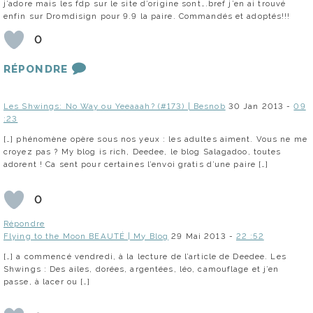
j’adore mais les fdp sur le site d’origine sont….bref j’en ai trouvé
enfin sur Dromdisign pour 9.9 la paire. Commandés et adoptés!!!
0
RÉPONDRE
Les Shwings: No Way ou Yeeaaah? (#173) | Besnob
30 Jan 2013 -
09
:23
[…] phénomène opère sous nos yeux : les adultes aiment. Vous ne me
croyez pas ? My blog is rich, Deedee, le blog Salagadoo, toutes
adorent ! Ca sent pour certaines l’envoi gratis d’une paire […]
0
Répondre
Flying to the Moon BEAUTÉ | My Blog
29 Mai 2013 -
22 :52
[…] a commencé vendredi, à la lecture de l’article de Deedee. Les
Shwings : Des ailes, dorées, argentées, léo, camouflage et j’en
passe, à lacer ou […]