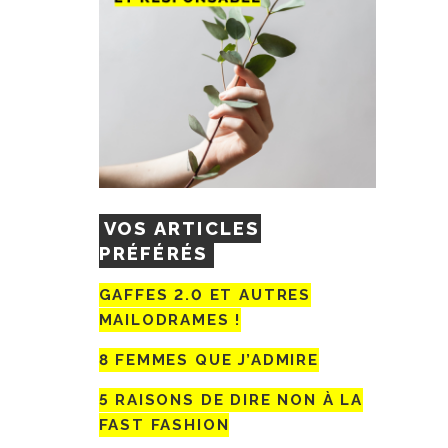
VOS ARTICLES
PRÉFÉRÉS
GAFFES 2.0 ET AUTRES
MAILODRAMES !
8 FEMMES QUE J’ADMIRE
5 RAISONS DE DIRE NON À LA
FAST FASHION