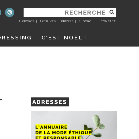
RECHERCHER
:
A PROPOS
ARCHIVES
PRESSE
BLOGROLL
CONTACT
DRESSING
C’EST NOËL !
T
ADRESSES