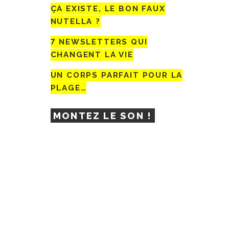
ÇA EXISTE, LE BON FAUX
NUTELLA ?
7 NEWSLETTERS QUI
CHANGENT LA VIE
UN CORPS PARFAIT POUR LA
PLAGE…
MONTEZ LE SON !