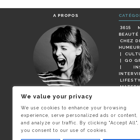
A PROPOS
CATÉGO
3615 
BEAUTÉ
CHEZ D
HUMEUR
CULT
GO G
IN
INTERV
LIFEST
MATERN
MODE
We value your privacy
(BUT G
JE M’APPELLE DELPHINE MAIS
MAGOT 
C’EST
©CAMILLE COLLIN
QUI A
We use cookies to enhance your browsing
PARI
PRIS CETTE PHOTO !
experience, serve personalized ads or content,
RESTA
and analyze our traffic. By clicking "Accept All",
PRESSE 
you consent to our use of cookies.
SALONS
VIDÉOS