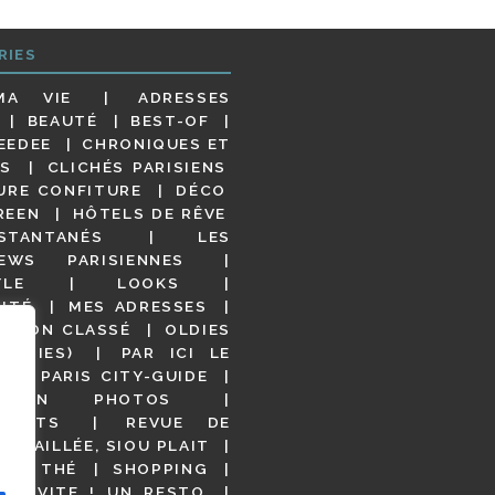
RIES
MA VIE
ADRESSES
BEAUTÉ
BEST-OF
EEDEE
CHRONIQUES ET
S
CLICHÉS PARISIENS
URE CONFITURE
DÉCO
REEN
HÔTELS DE RÊVE
STANTANÉS
LES
IEWS PARISIENNES
YLE
LOOKS
ITÉ
MES ADRESSES
NON CLASSÉ
OLDIES
OODIES)
PAR ICI LE
!
PARIS CITY-GUIDE
S EN PHOTOS
URANTS
REVUE DE
DÉTAILLÉE, SIOU PLAIT
 DE THÉ
SHOPPING
VITE ! UN RESTO