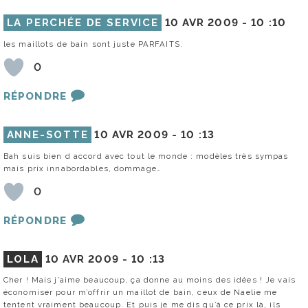
LA PERCHÉE DE SERVICE
10 AVR 2009 -
10 :10
les maillots de bain sont juste PARFAITS.
0
RÉPONDRE
ANNE-SOTTE
10 AVR 2009 -
10 :13
Bah suis bien d accord avec tout le monde : modèles très sympas
mais prix innabordables, dommage…
0
RÉPONDRE
LOLA
10 AVR 2009 -
10 :13
Cher ! Mais j’aime beaucoup, ça donne au moins des idées ! Je vais
économiser pour m’offrir un maillot de bain, ceux de Naelie me
tentent vraiment beaucoup. Et puis je me dis qu’à ce prix là, ils