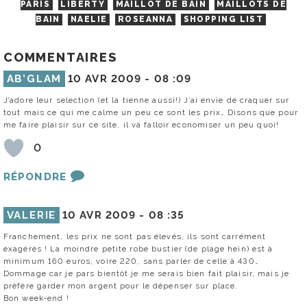
PARIS
LIBERTY
MAILLOT DE BAIN
MAILLOTS DE
BAIN
NAELIE
ROSEANNA
SHOPPING LIST
COMMENTAIRES
AB’GLAM
10 AVR 2009 -
08 :09
J’adore leur selection (et la tienne aussi!) J’ai envie de craquer sur
tout mais ce qui me calme un peu ce sont les prix… Disons que pour
me faire plaisir sur ce site, il va falloir economiser un peu quoi!
0
RÉPONDRE
VALERIE
10 AVR 2009 -
08 :35
Franchement, les prix ne sont pas élevés, ils sont carrément
exagérés ! La moindre petite robe bustier (de plage hein) est à
minimum 160 euros, voire 220, sans parler de celle à 430…
Dommage car je pars bientôt je me serais bien fait plaisir, mais je
préfère garder mon argent pour le dépenser sur place.
Bon week-end !