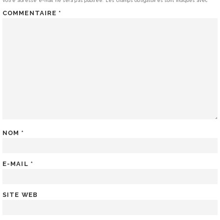
Votre adresse e-mail ne sera pas publiée.
Les champs obligatoires sont indiqués avec
*
COMMENTAIRE
*
NOM
*
E-MAIL
*
SITE WEB