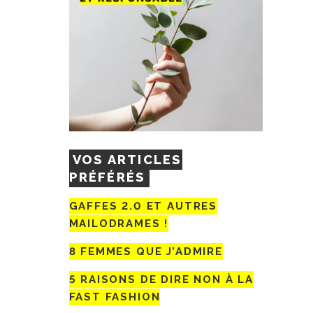
VOS ARTICLES
PRÉFÉRÉS
GAFFES 2.0 ET AUTRES
MAILODRAMES !
8 FEMMES QUE J’ADMIRE
5 RAISONS DE DIRE NON À LA
FAST FASHION