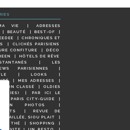
RIES
MA VIE
ADRESSES
BEAUTÉ
BEST-OF
EEDEE
CHRONIQUES ET
S
CLICHÉS PARISIENS
URE CONFITURE
DÉCO
REEN
HÔTELS DE RÊVE
STANTANÉS
LES
IEWS PARISIENNES
YLE
LOOKS
ITÉ
MES ADRESSES
NON CLASSÉ
OLDIES
OODIES)
PAR ICI LE
!
PARIS CITY-GUIDE
S EN PHOTOS
URANTS
REVUE DE
DÉTAILLÉE, SIOU PLAIT
 DE THÉ
SHOPPING
VITE ! UN RESTO