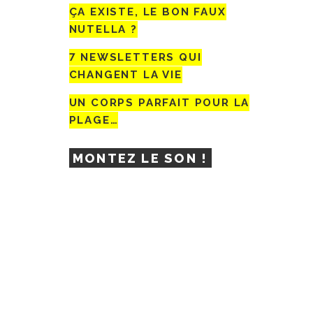
ÇA EXISTE, LE BON FAUX
NUTELLA ?
7 NEWSLETTERS QUI
CHANGENT LA VIE
UN CORPS PARFAIT POUR LA
PLAGE…
MONTEZ LE SON !