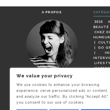
A PROPOS
CATÉGO
3615 
BEAUTÉ
CHEZ D
HUMEUR
CULT
GO G
IN
INTERV
LIFEST
MATERN
MODE
We value your privacy
(BUT G
JE M’APPELLE DELPHINE MAIS
MAGOT 
C’EST
©CAMILLE COLLIN
QUI A
We use cookies to enhance your browsing
PARI
PRIS CETTE PHOTO !
experience, serve personalized ads or content,
RESTA
and analyze our traffic. By clicking "Accept All",
PRESSE 
you consent to our use of cookies.
SALONS
VIDÉOS