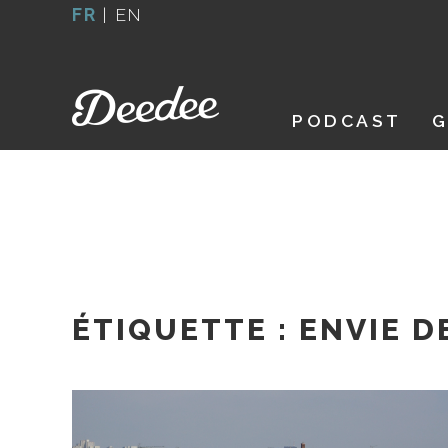
Aller
FR
|
EN
au
contenu
PODCAST
G
ÉTIQUETTE :
ENVIE D