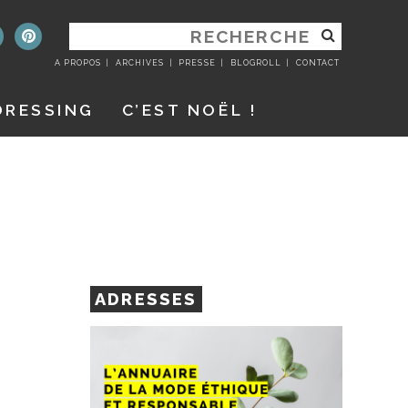
RECHERCHER
:
A PROPOS
ARCHIVES
PRESSE
BLOGROLL
CONTACT
DRESSING
C’EST NOËL !
ADRESSES