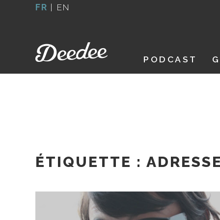
Aller
FR
|
EN
au
contenu
PODCAST
G
ÉTIQUETTE :
ADRESSE