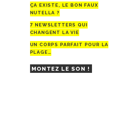
ÇA EXISTE, LE BON FAUX
NUTELLA ?
7 NEWSLETTERS QUI
CHANGENT LA VIE
UN CORPS PARFAIT POUR LA
PLAGE…
MONTEZ LE SON !