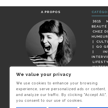
A PROPOS
CATÉGO
3615 
BEAUTÉ
CHEZ D
HUMEUR
CULT
GO G
IN
INTERV
LIFEST
MATERN
MODE
We value your privacy
(BUT G
JE M’APPELLE DELPHINE MAIS
MAGOT 
C’EST
©CAMILLE COLLIN
QUI A
We use cookies to enhance your browsing
PARI
PRIS CETTE PHOTO !
experience, serve personalized ads or content,
RESTA
and analyze our traffic. By clicking "Accept All",
PRESSE 
you consent to our use of cookies.
SALONS
VIDÉOS