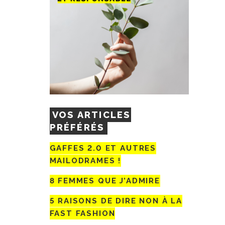
VOS ARTICLES
PRÉFÉRÉS
GAFFES 2.0 ET AUTRES
MAILODRAMES !
8 FEMMES QUE J’ADMIRE
5 RAISONS DE DIRE NON À LA
FAST FASHION