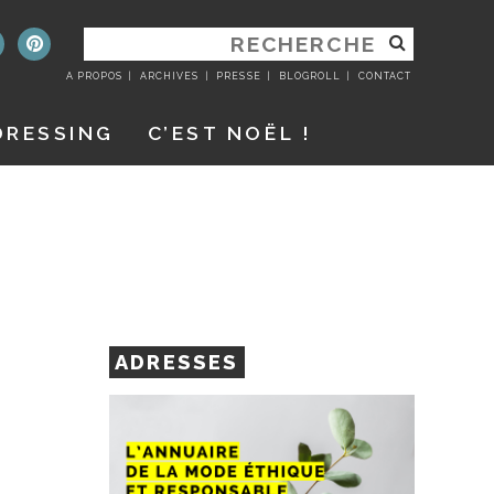
RECHERCHER
:
A PROPOS
ARCHIVES
PRESSE
BLOGROLL
CONTACT
DRESSING
C’EST NOËL !
ADRESSES