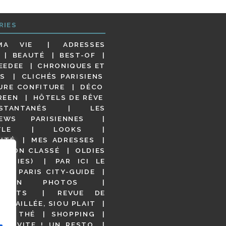
RIES
MA VIE
ADRESSES
BEAUTÉ
BEST-OF
EEDEE
CHRONIQUES ET
S
CLICHÉS PARISIENS
URE CONFITURE
DÉCO
REEN
HÔTELS DE RÊVE
STANTANÉS
LES
IEWS PARISIENNES
YLE
LOOKS
ITÉ
MES ADRESSES
NON CLASSÉ
OLDIES
OODIES)
PAR ICI LE
!
PARIS CITY-GUIDE
S EN PHOTOS
URANTS
REVUE DE
DÉTAILLÉE, SIOU PLAIT
 DE THÉ
SHOPPING
VITE ! UN RESTO