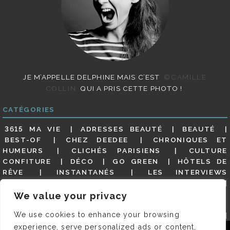
JE M’APPELLE DELPHINE MAIS C’EST
©CAMILLE
COLLIN
QUI A PRIS CETTE PHOTO !
CATÉGORIES
3615 MA VIE
ADRESSES BEAUTÉ
BEAUTÉ
BEST-OF
CHEZ DEEDEE
CHRONIQUES ET
HUMEURS
CLICHÉS PARISIENS
CULTURE
CONFITURE
DÉCO
GO GREEN
HÔTELS DE
RÊVE
INSTANTANÉS
LES INTERVIEWS
PARISIENNES
LIFESTYLE
LOOKS
MATERNITÉ
MES ADRESSES
MODE
NON CLASSÉ
OLDIES
We value your privacy
(BUT GOODIES)
PAR ICI LE MAGOT !
PARIS CITY-
We use cookies to enhance your browsing
GUIDE
PARIS EN PHOTOS
RESTAURANTS
REVUE DE PRESSE DÉTAILLÉE, SIOU PLAIT
SALONS
experience, serve personalized ads or content,