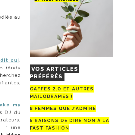
édiée au
dit oui
.
es (Andy
VOS ARTICLES
cherchez
PRÉFÉRÉS
fiantes,
GAFFES 2.0 ET AUTRES
MAILODRAMES !
ake my
8 FEMMES QUE J’ADMIRE
es DJ du
trateurs,
5 RAISONS DE DIRE NON À LA
s… : une
FAST FASHION