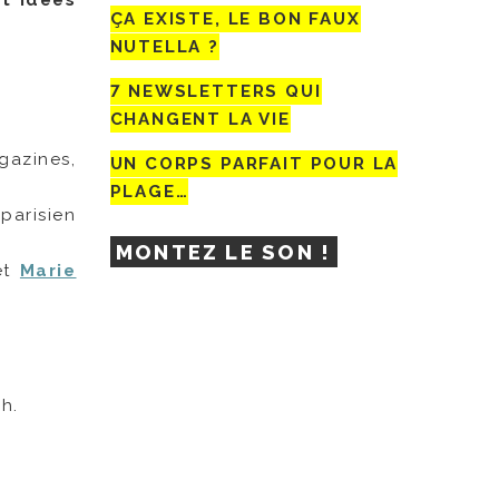
et idées
ÇA EXISTE, LE BON FAUX
NUTELLA ?
7 NEWSLETTERS QUI
CHANGENT LA VIE
gazines,
UN CORPS PARFAIT POUR LA
PLAGE…
parisien
MONTEZ LE SON !
et
Marie
h.