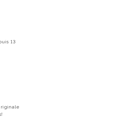
puis 13
originale
s!