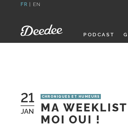
Aller
FR
|
EN
au
contenu
PODCAST
G
21
CHRONIQUES ET HUMEURS
MA WEEKLIST 
JAN
MOI OUI !