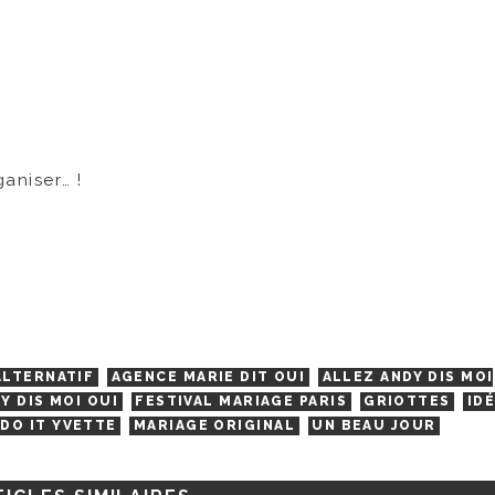
aniser… !
ALTERNATIF
AGENCE MARIE DIT OUI
ALLEZ ANDY DIS MOI
Y DIS MOI OUI
FESTIVAL MARIAGE PARIS
GRIOTTES
ID
DO IT YVETTE
MARIAGE ORIGINAL
UN BEAU JOUR