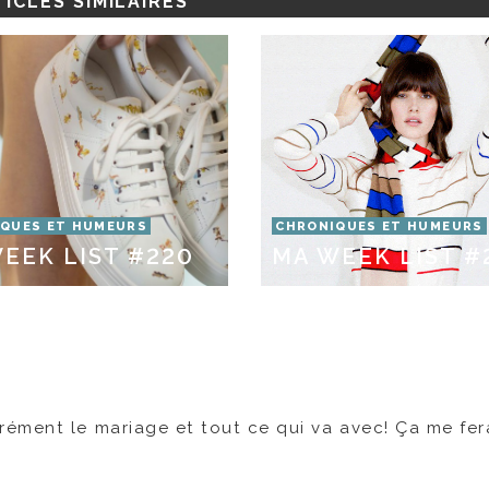
ICLES SIMILAIRES
QUES ET HUMEURS
CHRONIQUES ET HUMEURS
EEK LIST #220
MA WEEK LIST #
ément le mariage et tout ce qui va avec! Ça me fer