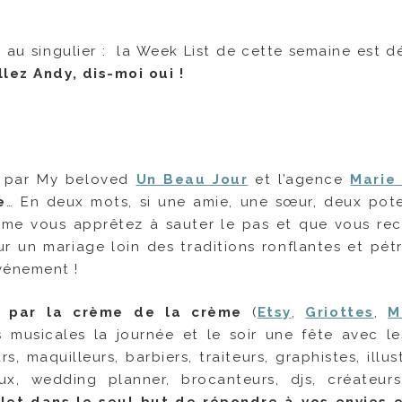
au singulier : la Week List de cette semaine est d
llez Andy, dis-moi oui !
ré par My beloved
Un Beau Jour
et l’agence
Marie 
e
… En deux mots, si une amie, une sœur, deux pot
même vous apprêtez à sauter le pas et que vous re
r un mariage loin des traditions ronflantes et pétri
vénement !
s par la crème de la crème
(
Etsy
,
Griottes
,
M
es musicales la journée et le soir une fête avec l
rs, maquilleurs, barbiers, traiteurs, graphistes, illus
ux, wedding planner, brocanteurs, djs, créateur