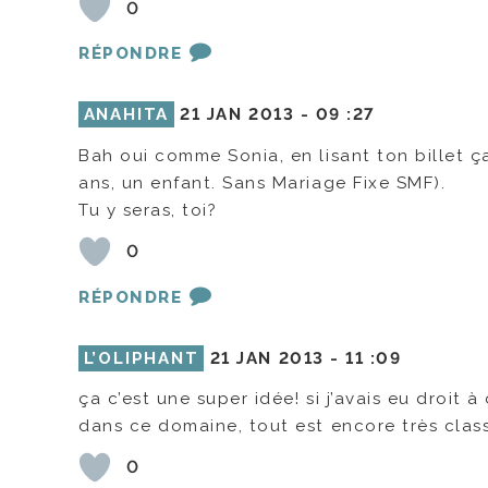
0
RÉPONDRE
ANAHITA
21 JAN 2013 -
09 :27
Bah oui comme Sonia, en lisant ton billet ç
ans, un enfant. Sans Mariage Fixe SMF).
Tu y seras, toi?
0
RÉPONDRE
L’OLIPHANT
21 JAN 2013 -
11 :09
ça c’est une super idée! si j’avais eu droit à 
dans ce domaine, tout est encore très class
0