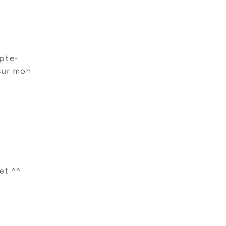
mpte-
 sur mon
let ^^