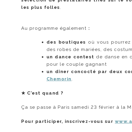
sélection de prestataires triés sur le v
les plus folles
.
Au programme également
:
des boutiques
où vous pourrez s
des robes de mariées, des costum
un dance contest
de danse en co
pour le couple gagnant
un dîner concocté par deux c
Chemorin
.
★
C’est quand ?
Ça se passe à Paris samedi 23 février à la 
Pour participer, inscrivez-vous sur
www.a