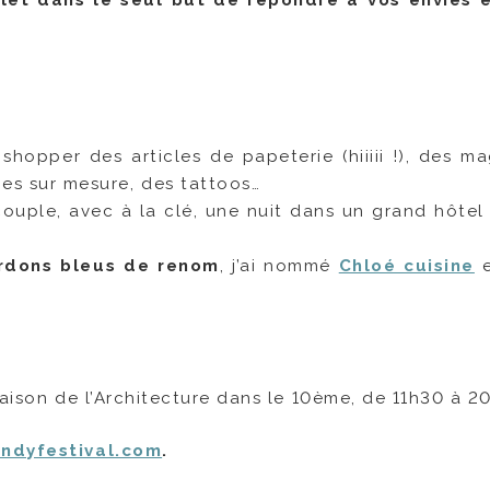
olet dans le seul but de répondre à vos envies 
hopper des articles de papeterie (hiiiii !), des ma
es sur mesure, des tattoos…
uple, avec à la clé, une nuit dans un grand hôtel 
ordons bleus de renom
, j’ai nommé
Chloé cuisine
Maison de l’Architecture dans le 10ème, de 11h30 à 20
ndyfestival.com
.