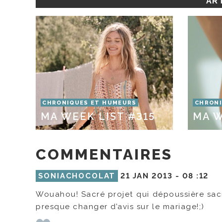
ART
CHRONIQUES ET HUMEURS
CHRONI
MA WEEK LIST #315
MA W
COMMENTAIRES
SONIACHOCOLAT
21 JAN 2013 -
08 :12
Wouahou! Sacré projet qui dépoussière sacr
presque changer d’avis sur le mariage!;)