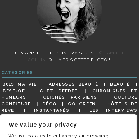
JE M’APPELLE DELPHINE MAIS C’EST
©CAMILLE
COLLIN
QUI A PRIS CETTE PHOTO !
CATÉGORIES
3615 MA VIE
ADRESSES BEAUTÉ
BEAUTÉ
BEST-OF
CHEZ DEEDEE
CHRONIQUES ET
HUMEURS
CLICHÉS PARISIENS
CULTURE
CONFITURE
DÉCO
GO GREEN
HÔTELS DE
RÊVE
INSTANTANÉS
LES INTERVIEWS
PARISIENNES
LIFESTYLE
LOOKS
MATERNITÉ
MES ADRESSES
MODE
NON CLASSÉ
OLDIES
We value your privacy
(BUT GOODIES)
PAR ICI LE MAGOT !
PARIS CITY-
We use cookies to enhance your browsing
GUIDE
PARIS EN PHOTOS
RESTAURANTS