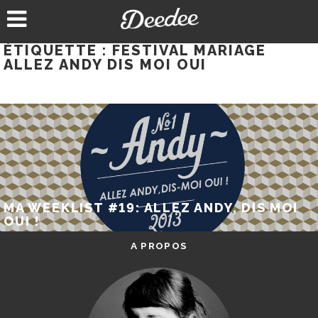
Aller
au
contenu
ÉTIQUETTE :
FESTIVAL MARIAGE
ALLEZ ANDY DIS MOI OUI
MA WEEKLIST #19: ALLEZ ANDY, DIS MOI
OUI !
A PROPOS