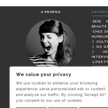
A PROPOS
CATÉGO
3615 
BEAUTÉ
CHEZ D
HUMEUR
CULT
GO G
IN
INTERV
LIFEST
MATERN
MODE
We value your privacy
(BUT G
JE M’APPELLE DELPHINE MAIS
MAGOT 
C’EST
©CAMILLE COLLIN
QUI A
We use cookies to enhance your browsing
PARI
PRIS CETTE PHOTO !
experience, serve personalized ads or content,
RESTA
and analyze our traffic. By clicking "Accept All",
PRESSE 
you consent to our use of cookies.
SALONS
VIDÉOS