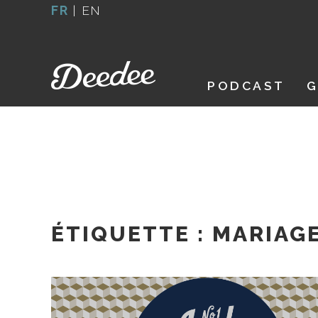
Aller
FR
|
EN
au
contenu
PODCAST
G
ÉTIQUETTE :
MARIAGE