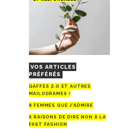
VOS ARTICLES
PRÉFÉRÉS
GAFFES 2.0 ET AUTRES
MAILODRAMES !
8 FEMMES QUE J’ADMIRE
5 RAISONS DE DIRE NON À LA
FAST FASHION