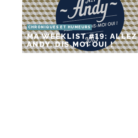
CHRONIQUES ET HUMEURS
MA WEEKLIST #19: ALLEZ
ANDY, DIS MOI OUI !