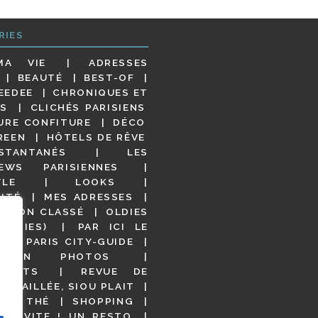
RIES
MA VIE
ADRESSES
BEAUTÉ
BEST-OF
EEDEE
CHRONIQUES ET
S
CLICHÉS PARISIENS
URE CONFITURE
DÉCO
REEN
HÔTELS DE RÊVE
STANTANÉS
LES
IEWS PARISIENNES
YLE
LOOKS
ITÉ
MES ADRESSES
NON CLASSÉ
OLDIES
OODIES)
PAR ICI LE
!
PARIS CITY-GUIDE
S EN PHOTOS
URANTS
REVUE DE
DÉTAILLÉE, SIOU PLAIT
 DE THÉ
SHOPPING
VITE ! UN RESTO