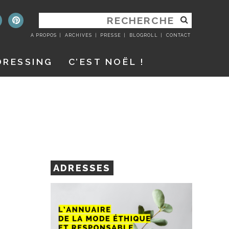
RECHERCHER
:
A PROPOS
ARCHIVES
PRESSE
BLOGROLL
CONTACT
DRESSING
C’EST NOËL !
ADRESSES