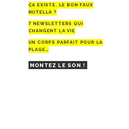
ÇA EXISTE, LE BON FAUX
NUTELLA ?
7 NEWSLETTERS QUI
CHANGENT LA VIE
UN CORPS PARFAIT POUR LA
PLAGE…
MONTEZ LE SON !