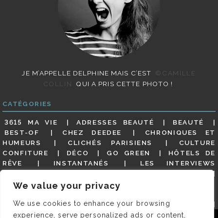
JE M’APPELLE DELPHINE MAIS C’EST
©CAMILLE
COLLIN
QUI A PRIS CETTE PHOTO !
CATÉGORIES
3615 MA VIE
ADRESSES BEAUTÉ
BEAUTÉ
BEST-OF
CHEZ DEEDEE
CHRONIQUES ET
HUMEURS
CLICHÉS PARISIENS
CULTURE
CONFITURE
DÉCO
GO GREEN
HÔTELS DE
RÊVE
INSTANTANÉS
LES INTERVIEWS
PARISIENNES
LIFESTYLE
LOOKS
MATERNITÉ
MES ADRESSES
MODE
NON CLASSÉ
OLDIES
We value your privacy
(BUT GOODIES)
PAR ICI LE MAGOT !
PARIS CITY-
We use cookies to enhance your browsing
GUIDE
PARIS EN PHOTOS
RESTAURANTS
REVUE DE PRESSE DÉTAILLÉE, SIOU PLAIT
SALONS
experience, serve personalized ads or content,