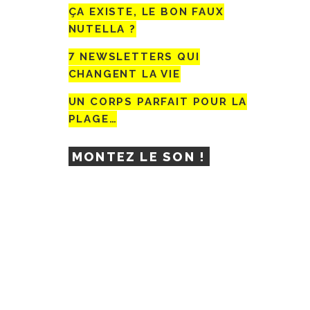
ÇA EXISTE, LE BON FAUX
NUTELLA ?
7 NEWSLETTERS QUI
CHANGENT LA VIE
UN CORPS PARFAIT POUR LA
PLAGE…
MONTEZ LE SON !