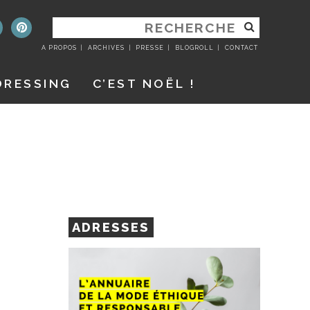
RECHERCHER
:
A PROPOS
ARCHIVES
PRESSE
BLOGROLL
CONTACT
DRESSING
C’EST NOËL !
ADRESSES