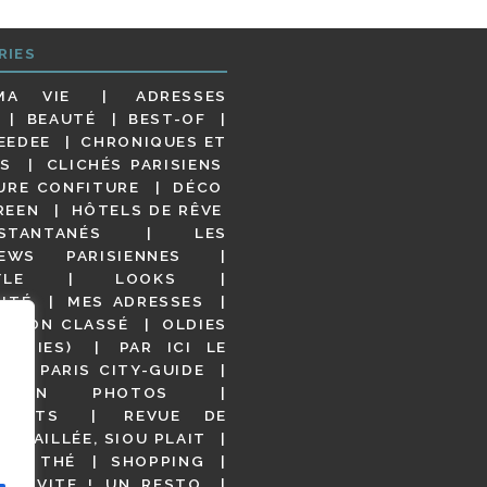
RIES
MA VIE
ADRESSES
BEAUTÉ
BEST-OF
EEDEE
CHRONIQUES ET
S
CLICHÉS PARISIENS
URE CONFITURE
DÉCO
REEN
HÔTELS DE RÊVE
STANTANÉS
LES
IEWS PARISIENNES
YLE
LOOKS
ITÉ
MES ADRESSES
NON CLASSÉ
OLDIES
OODIES)
PAR ICI LE
!
PARIS CITY-GUIDE
S EN PHOTOS
URANTS
REVUE DE
DÉTAILLÉE, SIOU PLAIT
 DE THÉ
SHOPPING
VITE ! UN RESTO