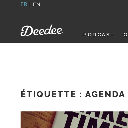
Aller
FR
|
EN
au
contenu
PODCAST
G
ÉTIQUETTE :
AGENDA