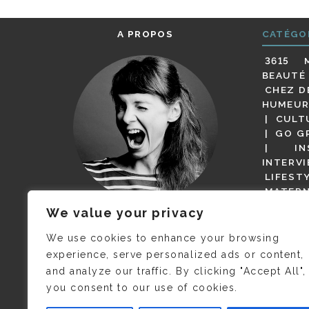
A PROPOS
CATÉGO
3615 
BEAUTÉ
CHEZ D
HUMEUR
CULT
GO G
IN
INTERV
LIFEST
MATERN
MODE
We value your privacy
(BUT G
JE M’APPELLE DELPHINE MAIS
MAGOT 
C’EST
©CAMILLE COLLIN
QUI A
We use cookies to enhance your browsing
PARI
PRIS CETTE PHOTO !
experience, serve personalized ads or content,
RESTA
and analyze our traffic. By clicking "Accept All",
PRESSE 
you consent to our use of cookies.
SALONS
VIDÉOS