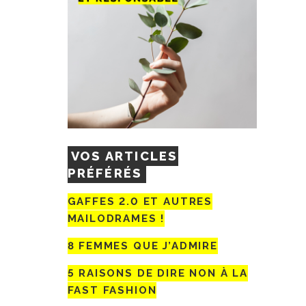
VOS ARTICLES
PRÉFÉRÉS
GAFFES 2.0 ET AUTRES
MAILODRAMES !
8 FEMMES QUE J’ADMIRE
5 RAISONS DE DIRE NON À LA
FAST FASHION