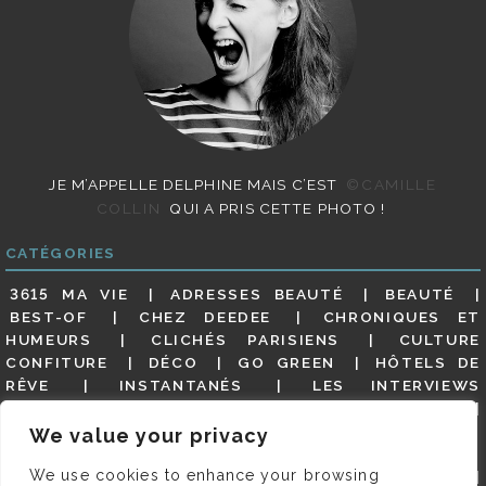
JE M’APPELLE DELPHINE MAIS C’EST
©CAMILLE
COLLIN
QUI A PRIS CETTE PHOTO !
CATÉGORIES
3615 MA VIE
ADRESSES BEAUTÉ
BEAUTÉ
BEST-OF
CHEZ DEEDEE
CHRONIQUES ET
HUMEURS
CLICHÉS PARISIENS
CULTURE
CONFITURE
DÉCO
GO GREEN
HÔTELS DE
RÊVE
INSTANTANÉS
LES INTERVIEWS
PARISIENNES
LIFESTYLE
LOOKS
MATERNITÉ
MES ADRESSES
MODE
NON CLASSÉ
OLDIES
We value your privacy
(BUT GOODIES)
PAR ICI LE MAGOT !
PARIS CITY-
We use cookies to enhance your browsing
GUIDE
PARIS EN PHOTOS
RESTAURANTS