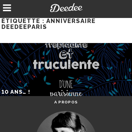
Aller
au
contenu
ÉTIQUETTE :
ANNIVERSAIRE
DEEDEEPARIS
10 ANS… !
A PROPOS