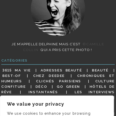
JE M’APPELLE DELPHINE MAIS C’EST
©CAMILLE
COLLIN
QUI A PRIS CETTE PHOTO !
CATÉGORIES
3615 MA VIE
ADRESSES BEAUTÉ
BEAUTÉ
BEST-OF
CHEZ DEEDEE
CHRONIQUES ET
HUMEURS
CLICHÉS PARISIENS
CULTURE
CONFITURE
DÉCO
GO GREEN
HÔTELS DE
RÊVE
INSTANTANÉS
LES INTERVIEWS
PARISIENNES
LIFESTYLE
LOOKS
MATERNITÉ
MES ADRESSES
MODE
NON CLASSÉ
OLDIES
We value your privacy
(BUT GOODIES)
PAR ICI LE MAGOT !
PARIS CITY-
We use cookies to enhance your browsing
GUIDE
PARIS EN PHOTOS
RESTAURANTS