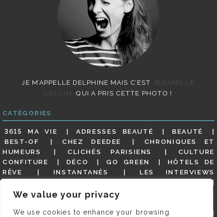
JE M’APPELLE DELPHINE MAIS C’EST
©CAMILLE
COLLIN
QUI A PRIS CETTE PHOTO !
CATÉGORIES
3615 MA VIE
ADRESSES BEAUTÉ
BEAUTÉ
BEST-OF
CHEZ DEEDEE
CHRONIQUES ET
HUMEURS
CLICHÉS PARISIENS
CULTURE
CONFITURE
DÉCO
GO GREEN
HÔTELS DE
RÊVE
INSTANTANÉS
LES INTERVIEWS
PARISIENNES
LIFESTYLE
LOOKS
MATERNITÉ
MES ADRESSES
MODE
NON CLASSÉ
OLDIES
We value your privacy
(BUT GOODIES)
PAR ICI LE MAGOT !
PARIS CITY-
We use cookies to enhance your browsing
GUIDE
PARIS EN PHOTOS
RESTAURANTS